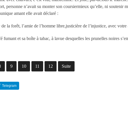
rt, personne n’avait su monter son coursiermieux qu’elle, ni soutenir mie
nunique amant elle avait déclaré :
de la forêt, l’amie de l’homme libre,justicière de l’injustice, avec votre 
é fumant et sa boîte à tabac, à lavue desquelles les prunelles noires s’e
8
9
10
11
12
Suite
Telegram
Reddit