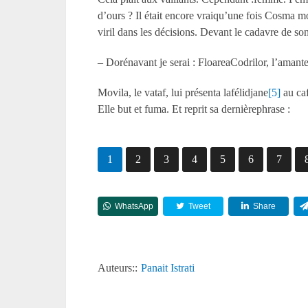
d’ours ? Il était encore vraiqu’une fois Cosma mo
viril dans les décisions. Devant le cadavre de so
– Dorénavant je serai : FloareaCodrilor, l’amante 
Movila, le vataf, lui présenta lafélidjane
[5]
au caf
Elle but et fuma. Et reprit sa dernièrephrase :
1
2
3
4
5
6
7
WhatsApp
Tweet
Share
Auteurs::
Panait Istrati