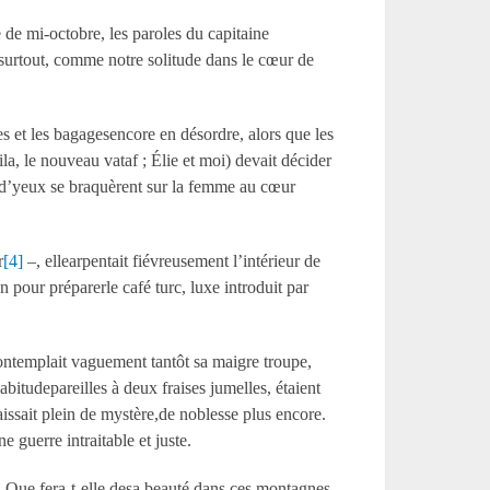
de mi-octobre, les paroles du capitaine
 surtout, comme notre solitude dans le cœur de
s et les bagagesencore en désordre, alors que les
, le nouveau vataf ; Élie et moi) devait décider
es d’yeux se braquèrent sur la femme au cœur
r
[4]
–, ellearpentait fiévreusement l’intérieur de
n pour préparerle café turc, luxe introduit par
 contemplait vaguement tantôt sa maigre troupe,
abitudepareilles à deux fraises jumelles, étaient
issait plein de mystère,de noblesse plus encore.
 guerre intraitable et juste.
. Que fera-t-elle desa beauté dans ces montagnes