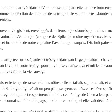
 de notre arrivée dans le Vallon obscur, et par cette matinée brumeuse 
e la défection de la moitié de sa troupe – le vataf en tête –,lourdes,
entées.
velle vie gisaient, enveloppés dans leurs cojocsfourrés, parmi les arme
animale. L’état-major (composé de :Spilca, le moine mystérieux ; Movila
e et inattendue de notre capitaine l’avait un peu surpris. Dix-huit pair
ve.
enard jetée sur les épaules et trèsagile dans son large pantalon – chalva
 la veille – notre refuge pourl’hiver. Le vataf se leva et mit le tchéaou
 la vie, fût-ce la vie sauvage.
aisser le temps de rassembler les nôtres, elle se taisait, sepromenait, et
ard. Sa longue figureétait un peu pâle, ses yeux cernés, et ses lèvres, d’h
regard inquiet et respectueux à lafois : cet héritage de Cosma leur para
 et connaissait à fond le pays, aux bourreaux duquel elleavait déclaré une
e avec chalvars, c’est vrai, maisfemme. Et jolie, par-dessus le marché