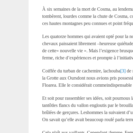
À six semaines de la mort de Cosma, au lendemain
tombèrent, lourdes comme la chute de Cosma, comm
ces hautes montagnes peu connues et point fréqu
Les quatorze hommes qui avaient opté pour la nou
chevaux paissaient librement –heureuse quiétude 
de cette« nouvelle vie ». Mais l’exigence brusqu
ferme, riche d’expériences et prompte à l’initiati
Coiffée du turban de cachemire, lachouba
[3]
de r
la Grotte aux Oursdont nous avions pris possession
Floarea. Elle le considérait commeindispensable à
Et soit pour rassembler ses idées, soit pournous l
tantôtles flancs du vallon engloutis par le brouill
brûlées de gerçures. Leshommes la suivaient d’un 
On savait qu’elle avait beaucoup roulé parla terre
Cela plaît aux vaillants. Cependant :femme. Femm