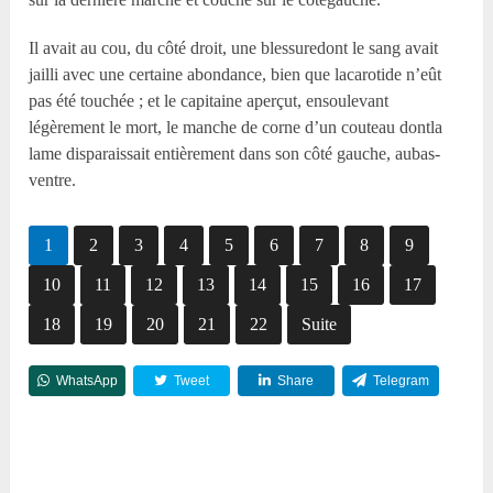
Il avait au cou, du côté droit, une blessuredont le sang avait
jailli avec une certaine abondance, bien que lacarotide n’eût
pas été touchée ; et le capitaine aperçut, ensoulevant
légèrement le mort, le manche de corne d’un couteau dontla
lame disparaissait entièrement dans son côté gauche, aubas-
ventre.
1
2
3
4
5
6
7
8
9
10
11
12
13
14
15
16
17
18
19
20
21
22
Suite
WhatsApp
Tweet
Share
Telegram
Reddit