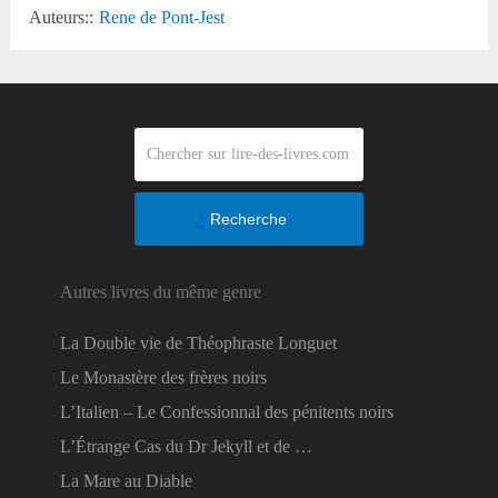
Auteurs::
Rene de Pont-Jest
Recherche
Autres livres du même genre
La Double vie de Théophraste Longuet
Le Monastère des frères noirs
L’Italien – Le Confessionnal des pénitents noirs
L’Étrange Cas du Dr Jekyll et de …
La Mare au Diable