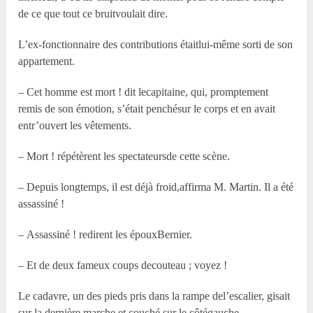
de ce que tout ce bruitvoulait dire.
L’ex-fonctionnaire des contributions étaitlui-même sorti de son
appartement.
– Cet homme est mort ! dit lecapitaine, qui, promptement
remis de son émotion, s’était penchésur le corps et en avait
entr’ouvert les vêtements.
– Mort ! répétèrent les spectateursde cette scène.
– Depuis longtemps, il est déjà froid,affirma M. Martin. Il a été
assassiné !
– Assassiné ! redirent les épouxBernier.
– Et de deux fameux coups decouteau ; voyez !
Le cadavre, un des pieds pris dans la rampe del’escalier, gisait
sur la dernière marche et couché sur le côtégauche.