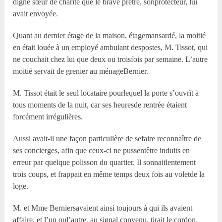
digne sœur de charité que le brave prêtre, sonprotecteur, lui
avait envoyée.
Quant au dernier étage de la maison, étagemansardé, la moitié
en était louée à un employé ambulant despostes, M. Tissot, qui
ne couchait chez lui que deux ou troisfois par semaine. L’autre
moitié servait de grenier au ménageBernier.
M. Tissot était le seul locataire pourlequel la porte s’ouvrît à
tous moments de la nuit, car ses heuresde rentrée étaient
forcément irrégulières.
Aussi avait-il une façon particulière de sefaire reconnaître de
ses concierges, afin que ceux-ci ne pussentêtre induits en
erreur par quelque polisson du quartier. Il sonnaitlentement
trois coups, et frappait en même temps deux fois au voletde la
loge.
M. et M
me
Berniersavaient ainsi toujours à qui ils avaient
affaire, et l’un oul’autre, au signal convenu, tirait le cordon,