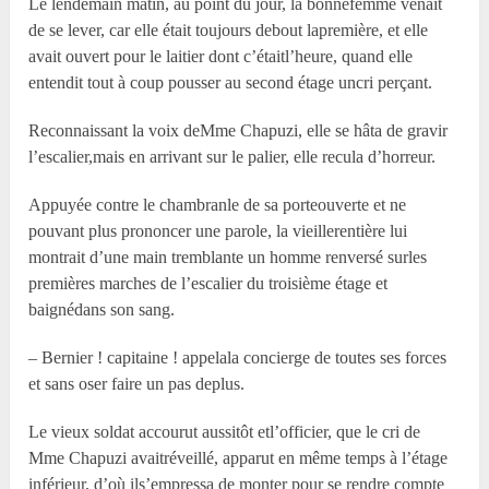
Le lendemain matin, au point du jour, la bonnefemme venait
de se lever, car elle était toujours debout lapremière, et elle
avait ouvert pour le laitier dont c’étaitl’heure, quand elle
entendit tout à coup pousser au second étage uncri perçant.
Reconnaissant la voix deM
me
Chapuzi, elle se hâta de gravir
l’escalier,mais en arrivant sur le palier, elle recula d’horreur.
Appuyée contre le chambranle de sa porteouverte et ne
pouvant plus prononcer une parole, la vieillerentière lui
montrait d’une main tremblante un homme renversé surles
premières marches de l’escalier du troisième étage et
baignédans son sang.
– Bernier ! capitaine ! appelala concierge de toutes ses forces
et sans oser faire un pas deplus.
Le vieux soldat accourut aussitôt etl’officier, que le cri de
M
me
Chapuzi avaitréveillé, apparut en même temps à l’étage
inférieur, d’où ils’empressa de monter pour se rendre compte