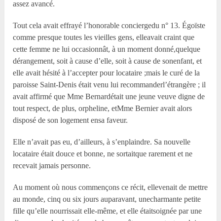
assez avancé.
Tout cela avait effrayé l’honorable conciergedu n° 13. Égoïste
comme presque toutes les vieilles gens, elleavait craint que
cette femme ne lui occasionnât, à un moment donné,quelque
dérangement, soit à cause d’elle, soit à cause de sonenfant, et
elle avait hésité à l’accepter pour locataire ;mais le curé de la
paroisse Saint-Denis était venu lui recommanderl’étrangère ; il
avait affirmé que M
me
Bernardétait une jeune veuve digne de
tout respect, de plus, orpheline, etM
me
Bernier avait alors
disposé de son logement ensa faveur.
Elle n’avait pas eu, d’ailleurs, à s’enplaindre. Sa nouvelle
locataire était douce et bonne, ne sortaitque rarement et ne
recevait jamais personne.
Au moment où nous commençons ce récit, ellevenait de mettre
au monde, cinq ou six jours auparavant, unecharmante petite
fille qu’elle nourrissait elle-même, et elle étaitsoignée par une