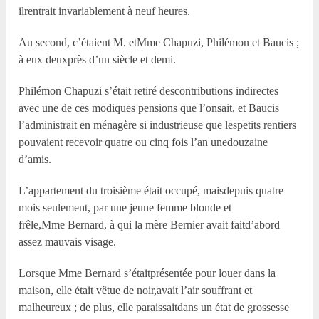
ilrentrait invariablement à neuf heures.
Au second, c’étaient M. etM
me
Chapuzi, Philémon et Baucis ;
à eux deuxprès d’un siècle et demi.
Philémon Chapuzi s’était retiré descontributions indirectes
avec une de ces modiques pensions que l’onsait, et Baucis
l’administrait en ménagère si industrieuse que lespetits rentiers
pouvaient recevoir quatre ou cinq fois l’an unedouzaine
d’amis.
L’appartement du troisième était occupé, maisdepuis quatre
mois seulement, par une jeune femme blonde et
frêle,M
me
Bernard, à qui la mère Bernier avait faitd’abord
assez mauvais visage.
Lorsque M
me
Bernard s’étaitprésentée pour louer dans la
maison, elle était vêtue de noir,avait l’air souffrant et
malheureux ; de plus, elle paraissaitdans un état de grossesse