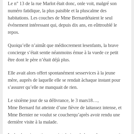
Le n° 13 de la rue Marlot était donc, onle voit, malgré son
numéro fatidique, la plus paisible et la pluscalme des
habitations. Les couches de M
me
Bernardétaient le seul
événement intéressant qui, depuis dix ans, en eûttroublé le
repos.
Quoiqu’elle n’aimât que médiocrement lesenfants, la brave
concierge s’était sentie néanmoins émue à la vuede ce petit
être dont le père n’était déjà plus.
Elle avait alors offert spontanément sesservices à la jeune
mère, auprès de laquelle elle se rendait àchaque instant pour
s’assurer qu’elle ne manquait de rien.
Le sixième jour de sa délivrance, le 3 mars18…,
M
me
Bernard fut atteinte d’une fièvre de laitassez intense, et
M
me
Bernier ne voulut se coucherqu’après avoir rendu une
dernière visite à la malade.