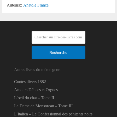
Auteurs::
Anatole France
Recherche
Autres livres du même genre
Contes divers 1882
Amours Délices et Orgues
L’oeil du chat – Tome II
La Dame de Monsoreau – Tome III
L’Italien – Le Confessionnal des pénitents noirs