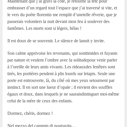
Maintenant que j’ai gravi la côte, je retourne la tête pour
embrasser d’un regard tout l’espace que j’ai traversé si vite, et
le vers du poète florentin me remplit d’unetelle rêverie, que je
passerais volontiers la nuit devant mon feu à soulever des
fantômes. Les morts sont si légers, hélas !
Il est doux de se souvenir. Le silence de lanuit y invite.
Son calme apprivoise les revenants, qui sonttimides et fuyants
par nature et veulent l’ombre avec la solitudepour venir parler
à l’oreille de leurs amis vivants. Les rideauxdes fenêtres sont
tirés, les portières pendent à plis lourds sur letapis. Seule une
porte est entrouverte, là, du côté où mes yeux setournent par
instinct. Il en sort une lueur d’opale ; il envient des souffles
égaux et doux, dans lesquels je ne sauraisdistinguer moi-même
celui de la mère de ceux des enfants.
Dormez, chéris, dormez !
Nel mezzo del cammin di nostravita…