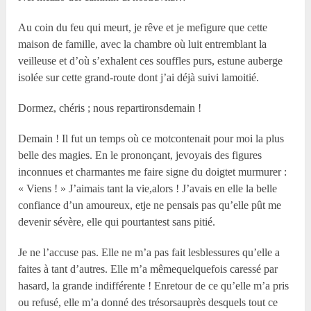
Au coin du feu qui meurt, je rêve et je mefigure que cette
maison de famille, avec la chambre où luit entremblant la
veilleuse et d’où s’exhalent ces souffles purs, estune auberge
isolée sur cette grand-route dont j’ai déjà suivi lamoitié.
Dormez, chéris ; nous repartironsdemain !
Demain ! Il fut un temps où ce motcontenait pour moi la plus
belle des magies. En le prononçant, jevoyais des figures
inconnues et charmantes me faire signe du doigtet murmurer :
« Viens ! » J’aimais tant la vie,alors ! J’avais en elle la belle
confiance d’un amoureux, etje ne pensais pas qu’elle pût me
devenir sévère, elle qui pourtantest sans pitié.
Je ne l’accuse pas. Elle ne m’a pas fait lesblessures qu’elle a
faites à tant d’autres. Elle m’a mêmequelquefois caressé par
hasard, la grande indifférente ! Enretour de ce qu’elle m’a pris
ou refusé, elle m’a donné des trésorsauprès desquels tout ce