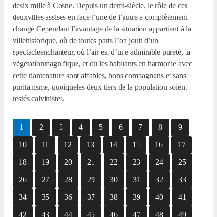
desix mille à Cosne. Depuis un demi-siècle, le rôle de ces
deuxvilles assises en face l’une de l’autre a complètement
changé.Cependant l’avantage de la situation appartient à la
villehistorique, où de toutes parts l’on jouit d’un
spectacleenchanteur, où l’air est d’une admirable pureté, la
végétationmagnifique, et où les habitants en harmonie avec
cette riantenature sont affables, bons compagnons et sans
puritanisme, quoiqueles deux tiers de la population soient
restés calvinistes.
1
2
3
4
5
6
7
8
9
10
11
12
13
14
15
16
17
18
19
20
21
22
23
24
25
26
27
28
29
30
31
32
33
34
35
36
37
38
39
40
41
42
43
44
45
46
47
48
49