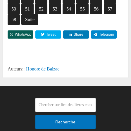
50
51
52
53
54
55
56
57
58
Suite
WhatsApp
Tweet
Share
Telegram
Reddit
Auteurs::
Honore de Balzac
Recherche