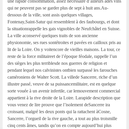
une rapide consommation, assez nécessaire d’ailleurs àdes vins
qui ne peuvent pas se garder plus de sept à huit ans.Au-
dessous de la ville, sont assis quelques villages,
Fontenay,Saint-Satur qui ressemblent à des faubourgs, et dont
la situationrappelle les gais vignobles de Neufchâtel en Suisse.
La ville aconservé quelques traits de son ancienne
physionomie, ses rues sontétroites et pavées en cailloux pris au
lit de la Loire. On y voitencore de vieilles maisons. La tour, ce
reste de la force militaireet de l’époque féodale, rappelle l’un
des sièges les plus terriblesde nos guerres de religion et
pendant lequel nos calvinistes ontbien surpassé les farouches
caméroniens de Walter Scott. La villede Sancerre, riche d’un
illustre passé, veuve de sa puissancemilitaire, est en quelque
sorte vouée à un avenir infertile, car lemouvement commercial
appartient à la rive droite de la Loire. Larapide description que
vous venez de lire prouve que l’isolement deSancerre ira
croissant, malgré les deux ponts qui la rattachent àCosne,
Sancerre, l’orgueil de la rive gauche, a tout au plus troismille
cinq cents âmes, tandis qu’on en compte aujourd’hui plus