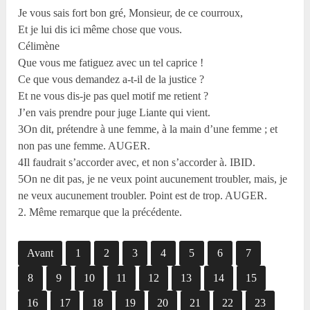
Je vous sais fort bon gré, Monsieur, de ce courroux,
Et je lui dis ici même chose que vous.
Célimène
Que vous me fatiguez avec un tel caprice !
Ce que vous demandez a-t-il de la justice ?
Et ne vous dis-je pas quel motif me retient ?
J’en vais prendre pour juge Liante qui vient.
3On dit, prétendre à une femme, à la main d’une femme ; et
non pas une femme. AUGER.
4Il faudrait s’accorder avec, et non s’accorder à. IBID.
5On ne dit pas, je ne veux point aucunement troubler, mais, je
ne veux aucunement troubler. Point est de trop. AUGER.
2. Même remarque que la précédente.
Avant
1
2
3
4
5
6
7
8
9
10
11
12
13
14
15
16
17
18
19
20
21
22
23