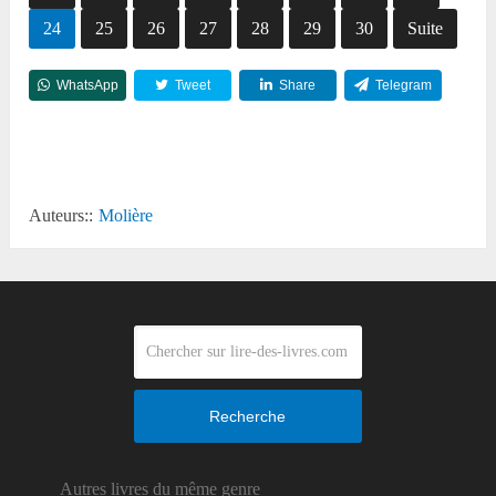
24
25
26
27
28
29
30
Suite
WhatsApp
Tweet
Share
Telegram
Reddit
Auteurs::
Molière
Recherche
Autres livres du même genre