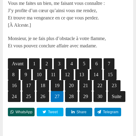
Vous me faites un bien, me faisant vous connaître :
J’y profite d’un cœur qu’ainsi vous me rendez,
Et trouve ma vengeance en ce que vous perdez.
[À Alceste.]
Monsieur, je ne fais plus d’obstacle à votre flamme,
Et vous pouvez conclure affaire avec madame.
Avant
1
2
3
4
5
6
7
8
9
10
11
12
13
14
15
16
17
18
19
20
21
22
23
24
25
26
27
28
29
30
Suite
WhatsApp
Tweet
Share
Telegram
Reddit