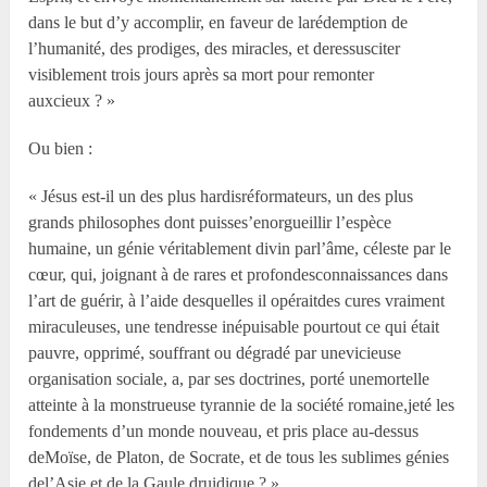
dans le but d’y accomplir, en faveur de larédemption de
l’humanité, des prodiges, des miracles, et deressusciter
visiblement trois jours après sa mort pour remonter
auxcieux ? »
Ou bien :
« Jésus est-il un des plus hardisréformateurs, un des plus
grands philosophes dont puisses’enorgueillir l’espèce
humaine, un génie véritablement divin parl’âme, céleste par le
cœur, qui, joignant à de rares et profondesconnaissances dans
l’art de guérir, à l’aide desquelles il opéraitdes cures vraiment
miraculeuses, une tendresse inépuisable pourtout ce qui était
pauvre, opprimé, souffrant ou dégradé par unevicieuse
organisation sociale, a, par ses doctrines, porté unemortelle
atteinte à la monstrueuse tyrannie de la société romaine,jeté les
fondements d’un monde nouveau, et pris place au-dessus
deMoïse, de Platon, de Socrate, et de tous les sublimes génies
del’Asie et de la Gaule druidique ? »