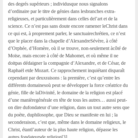
des degrés supérieurs ; individusque nous signalons
d’ordinaire par le titre de génies dans lesbranches extra-
religieuses, et particulièrement dans celles del’art et de la
science. Ce n’est pas sans doute encore ramener leChrist dans
ce qui est, à proprement parler, le sanctuairechrétien, ce n’est
que le placer dans la chapelle d’AlexandreSévère, à côté
d’Orphée, d’Homère, où il se trouve, non-seulement àcôté de
Moïse, mais encore à côté de Mahomet, et où même il ne
doitpas dédaigner la compagnie d’Alexandre, et de César, de
Raphaël etde Mozart. Ce rapprochement inquiétant disparaît
cependant par deuxraisons : la première, c’est qu’entre les
différents domainesoù peut se développer la force créatrice du
génie, fille de laDivinité, le domaine de la religion est placé
d’une manièregénérale en tête de tous les autres… aussi peut-
on dire dufondateur d’une religion, dans un tout autre sens que
du poète, duphilosophe, que Dieu se manifeste en lui ; la
seconderaison, c’est que, même dans le domaine religieux, le
Christ, étantl’auteur de la plus haute religion, dépasse les
autres fondateursde religion[3].