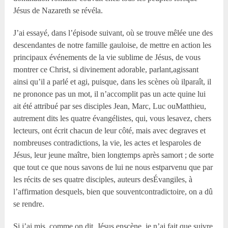
Jésus de Nazareth se révéla.
J’ai essayé, dans l’épisode suivant, où se trouve mêlée une des
descendantes de notre famille gauloise, de mettre en action les
principaux événements de la vie sublime de Jésus, de vous
montrer ce Christ, si divinement adorable, parlant,agissant
ainsi qu’il a parlé et agi, puisque, dans les scènes où ilparaît, il
ne prononce pas un mot, il n’accomplit pas un acte quine lui
ait été attribué par ses disciples Jean, Marc, Luc ouMatthieu,
autrement dits les quatre évangélistes, qui, vous lesavez, chers
lecteurs, ont écrit chacun de leur côté, mais avec degraves et
nombreuses contradictions, la vie, les actes et lesparoles de
Jésus, leur jeune maître, bien longtemps après samort ; de sorte
que tout ce que nous savons de lui ne nous estparvenu que par
les récits de ses quatre disciples, auteurs desÉvangiles, à
l’affirmation desquels, bien que souventcontradictoire, on a dû
se rendre.
Si j’ai mis, comme on dit, Jésus enscène, je n’ai fait que suivre