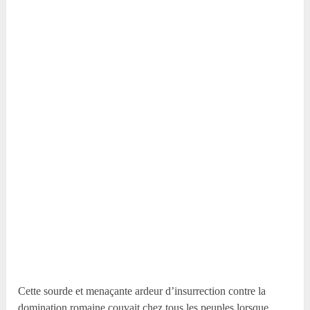
Cette sourde et menaçante ardeur d’insurrection contre la
domination romaine couvait chez tous les peuples lorsque