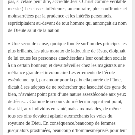
pas, si celase peut dire, accrédité Jésus-Christ comme véritable
messie.) Lesclasses inférieures, au contraire, plus souffrantes et
moinsarrêtées par la prudence et les intérêts personnels,
seprécipitaient au-devant de tout homme qui annonçait au nom
de Dieule salut de la nation.
» Une seconde cause, quoique fondée surl’un des principes les
plus brillants, les plus moraux de ladoctrine de Jésus, éloignait
de lui toutes les personnes attachéesdans leur condition sociale
à un certain honneur, et devaitréveiller chez les magistrats une
méfiance grande et involontaire.Les errements de l’école
essénienne, qui, par amour pour la paix etla pureté de l’âme,
dictait à ses adeptes de ne rechercher que lasociété des gens de
bien, n’avaient point paru d’une nature assezféconde aux yeux
de Jésus… Comme le secours du médecinn’appartient point,
disait-il, aux individus en santé,mais aux malades, de même
tous ses oins devaient aplanir auxméchants les voies du
royaume de Dieu. En conséquence,beaucoup de femmes
jusqu’alors prostituées, beaucoup d’hommesméprisés pour leur