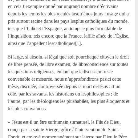
en cela l’exemple donné par ungrand nombre d’écrivains
depuis les temps les plus reculés jusqu’ànos jours ; usage qui a
pris surtout racine dans les pays lesplus catholiques du monde,
tels que l’Italie et l’Espagne, au tempsle plus formidable de
l’inquisition, tels encore que la France, lafille aînée de l’Église,
ainsi que l’appellent lescatholiques[1].
Si large, si absolu, si légal que soit pourchaque citoyen le droit
de libre pensée, de libre examen, de libreconscience sur toutes
les questions religieuses, en tant que ladiscussion reste
convenable et mesurée, nous n’approfondirons pasici cette
thèse, discutée, controversée depuis la mort deJésus : d’un
côté, par les savants, les historiens ou lesphilosophes ; de
l’autre, par les théologiens les plushabiles, les plus éloquents et
les plus convaincus.
« Jésus est-il un être surhumain,surnaturel, le Fils de Dieu,
conçu par la sainte Vierge, grâce àl’intervention du Saint-
Esprit, et envoyé momentanément sur laterre par Dieu le Père,