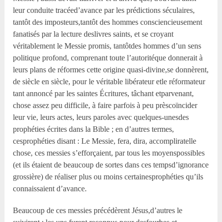
leur conduite tracéed’avance par les prédictions séculaires,
tantôt des imposteurs,tantôt des hommes consciencieusement
fanatisés par la lecture deslivres saints, et se croyant
véritablement le Messie promis, tantôtdes hommes d’un sens
politique profond, comprenant toute l’autoritéque donnerait à
leurs plans de réformes cette origine quasi-divine,se donnèrent,
de siècle en siècle, pour le véritable libérateur etle réformateur
tant annoncé par les saintes Écritures, tâchant etparvenant,
chose assez peu difficile, à faire parfois à peu prèscoïncider
leur vie, leurs actes, leurs paroles avec quelques-unesdes
prophéties écrites dans la Bible ; en d’autres termes,
cesprophéties disant : Le Messie, fera, dira, accompliratelle
chose, ces messies s’efforçaient, par tous les moyenspossibles
(et ils étaient de beaucoup de sortes dans ces tempsd’ignorance
grossière) de réaliser plus ou moins certainesprophéties qu’ils
connaissaient d’avance.
Beaucoup de ces messies précédèrent Jésus,d’autres le