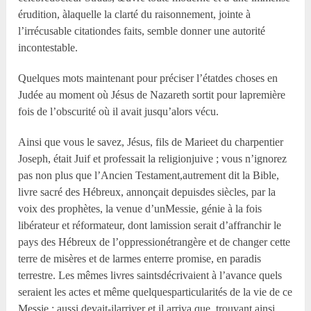
érudition, àlaquelle la clarté du raisonnement, jointe à
l’irrécusable citationdes faits, semble donner une autorité
incontestable.
Quelques mots maintenant pour préciser l’étatdes choses en
Judée au moment où Jésus de Nazareth sortit pour lapremière
fois de l’obscurité où il avait jusqu’alors vécu.
Ainsi que vous le savez, Jésus, fils de Marieet du charpentier
Joseph, était Juif et professait la religionjuive ; vous n’ignorez
pas non plus que l’Ancien Testament,autrement dit la Bible,
livre sacré des Hébreux, annonçait depuisdes siècles, par la
voix des prophètes, la venue d’unMessie, génie à la fois
libérateur et réformateur, dont lamission serait d’affranchir le
pays des Hébreux de l’oppressionétrangère et de changer cette
terre de misères et de larmes enterre promise, en paradis
terrestre. Les mêmes livres saintsdécrivaient à l’avance quels
seraient les actes et même quelquesparticularités de la vie de ce
Messie ; aussi devait-ilarriver et il arriva que, trouvant ainsi