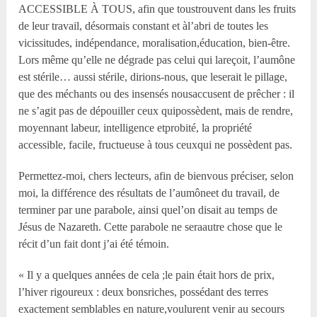
ACCESSIBLE À TOUS, afin que toustrouvent dans les fruits
de leur travail, désormais constant et àl’abri de toutes les
vicissitudes, indépendance, moralisation,éducation, bien-être.
Lors même qu’elle ne dégrade pas celui qui lareçoit, l’aumône
est stérile… aussi stérile, dirions-nous, que leserait le pillage,
que des méchants ou des insensés nousaccusent de prêcher : il
ne s’agit pas de dépouiller ceux quipossèdent, mais de rendre,
moyennant labeur, intelligence etprobité, la propriété
accessible, facile, fructueuse à tous ceuxqui ne possèdent pas.
Permettez-moi, chers lecteurs, afin de bienvous préciser, selon
moi, la différence des résultats de l’aumôneet du travail, de
terminer par une parabole, ainsi quel’on disait au temps de
Jésus de Nazareth. Cette parabole ne seraautre chose que le
récit d’un fait dont j’ai été témoin.
« Il y a quelques années de cela ;le pain était hors de prix,
l’hiver rigoureux : deux bonsriches, possédant des terres
exactement semblables en nature,voulurent venir au secours