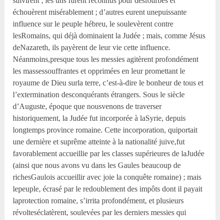
suivirent ; les uns furent reconnus pour desfourbes et
échouèrent misérablement ; d’autres eurent unepuissante
influence sur le peuple hébreu, le soulevèrent contre
lesRomains, qui déjà dominaient la Judée ; mais, comme Jésus
deNazareth, ils payèrent de leur vie cette influence.
Néanmoins,presque tous les messies agitèrent profondément
les massessouffrantes et opprimées en leur promettant le
royaume de Dieu surla terre, c’est-à-dire le bonheur de tous et
l’extermination desconquérants étrangers. Sous le siècle
d’Auguste, époque que nousvenons de traverser
historiquement, la Judée fut incorporée à laSyrie, depuis
longtemps province romaine. Cette incorporation, quiportait
une dernière et suprême atteinte à la nationalité juive,fut
favorablement accueillie par les classes supérieures de laJudée
(ainsi que nous avons vu dans les Gaules beaucoup de
richesGaulois accueillir avec joie la conquête romaine) ; mais
lepeuple, écrasé par le redoublement des impôts dont il payait
laprotection romaine, s’irrita profondément, et plusieurs
révolteséclatèrent, soulevées par les derniers messies qui