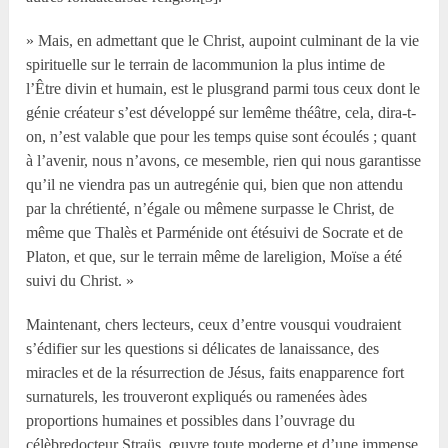
» Mais, en admettant que le Christ, aupoint culminant de la vie
spirituelle sur le terrain de lacommunion la plus intime de
l’Être divin et humain, est le plusgrand parmi tous ceux dont le
génie créateur s’est développé sur lemême théâtre, cela, dira-t-
on, n’est valable que pour les temps quise sont écoulés ; quant
à l’avenir, nous n’avons, ce mesemble, rien qui nous garantisse
qu’il ne viendra pas un autregénie qui, bien que non attendu
par la chrétienté, n’égale ou mêmene surpasse le Christ, de
même que Thalès et Parménide ont étésuivi de Socrate et de
Platon, et que, sur le terrain même de lareligion, Moïse a été
suivi du Christ. »
Maintenant, chers lecteurs, ceux d’entre vousqui voudraient
s’édifier sur les questions si délicates de lanaissance, des
miracles et de la résurrection de Jésus, faits enapparence fort
surnaturels, les trouveront expliqués ou ramenées àdes
proportions humaines et possibles dans l’ouvrage du
célèbredocteur Straüs, œuvre toute moderne et d’une immense