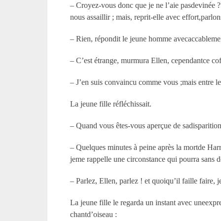
– Croyez-vous donc que je ne l’aie pasdevinée ? r
nous assaillir ; mais, reprit-elle avec effort,par
– Rien, répondit le jeune homme avecaccablement
– C’est étrange, murmura Ellen, cependantce coff
– J’en suis convaincu comme vous ;mais entre les 
La jeune fille réfléchissait.
– Quand vous êtes-vous aperçue de sadisparition 
– Quelques minutes à peine après la mortde Harry,
jeme rappelle une circonstance qui pourra sans d
– Parlez, Ellen, parlez ! et quoiqu’il faille faire, je
La jeune fille le regarda un instant avec uneexpr
chantd’oiseau :