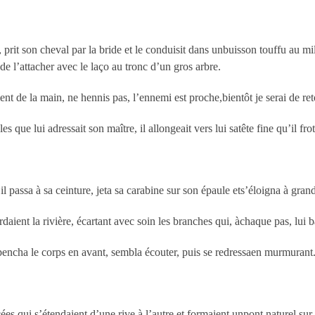
, prit son cheval par la bride et le conduisit dans unbuisson touffu au mi
e,de l’attacher avec le laço au tronc d’un gros arbre.
ement de la main, ne hennis pas, l’ennemi est proche,bientôt je serai de ret
 que lui adressait son maître, il allongeait vers lui satête fine qu’il frott
l passa à sa ceinture, jeta sa carabine sur son épaule ets’éloigna à grands
rdaient la rivière, écartant avec soin les branches qui, àchaque pas, lui b
t, pencha le corps en avant, sembla écouter, puis se redressaen murmurant
ées qui s’étendaient d’une rive à l’autre et formaient unpont naturel sur l