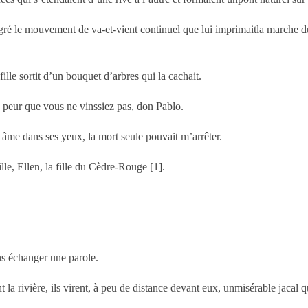
lgré le mouvement de va-et-vient continuel que lui imprimaitla marche du
fille sortit d’un bouquet d’arbres qui la cachait.
is peur que vous ne vinssiez pas, don Pablo.
âme dans ses yeux, la mort seule pouvait m’arrêter.
lle, Ellen, la fille du Cèdre-Rouge [1].
ns échanger une parole.
 la rivière, ils virent, à peu de distance devant eux, unmisérable jacal qui