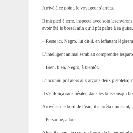
Arrivé à ce point, le voyageur s’arrêta.
Il mit pied à terre, inspecta avec soin lesenvirons
avoir ôté le bossal afin qu’il pût paître à sa guis
– Reste ici, Negro, lui dit-il, en leflattant légèr
L’intelligent animal semblait comprendre lesparoles
– Bien, bien, Negro, à bientôt.
L’inconnu prit alors aux arçons deux pistoletsqu’i
Il s’enfonça sans hésiter, dans les buissonsqui bo
Arrivé sur le bord de l’eau, il s’arrêta uninstan
– Personne, allons.
Alors il s’engagea sur un fourré de lianesentrelac