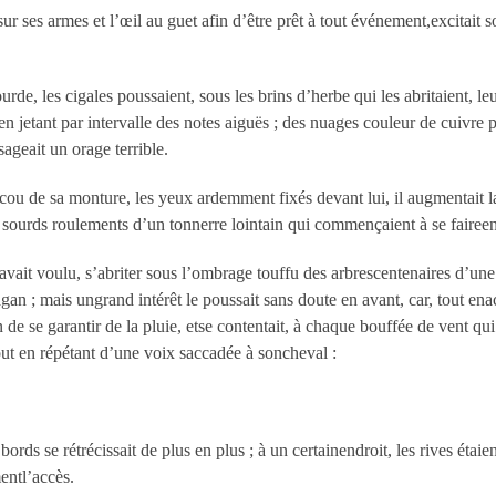
ses armes et l’œil au guet afin d’être prêt à tout événement,excitait s
ourde, les cigales poussaient, sous les brins d’herbe qui les abritaient, le
en jetant par intervalle des notes aiguës ; des nuages couleur de cuivre 
sageait un orage terrible.
cou de sa monture, les yeux ardemment fixés devant lui, il augmentait la
s sourds roulements d’un tonnerre lointain qui commençaient à se fairee
vait voulu, s’abriter sous l’ombrage touffu des arbrescentenaires d’une 
ragan ; mais ungrand intérêt le poussait sans doute en avant, car, tout e
 de se garantir de la pluie, etse contentait, à chaque bouffée de vent qui 
out en répétant d’une voix saccadée à soncheval :
ords se rétrécissait de plus en plus ; à un certainendroit, les rives étaien
entl’accès.