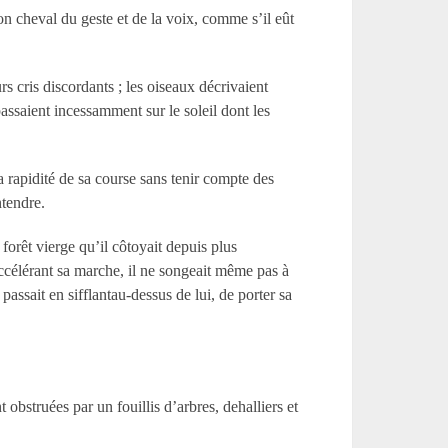
on cheval du geste et de la voix, comme s’il eût
urs cris discordants ; les oiseaux décrivaient
passaient incessamment sur le soleil dont les
 rapidité de sa course sans tenir compte des
ntendre.
forêt vierge qu’il côtoyait depuis plus
naccélérant sa marche, il ne songeait même pas à
passait en sifflantau-dessus de lui, de porter sa
t obstruées par un fouillis d’arbres, dehalliers et