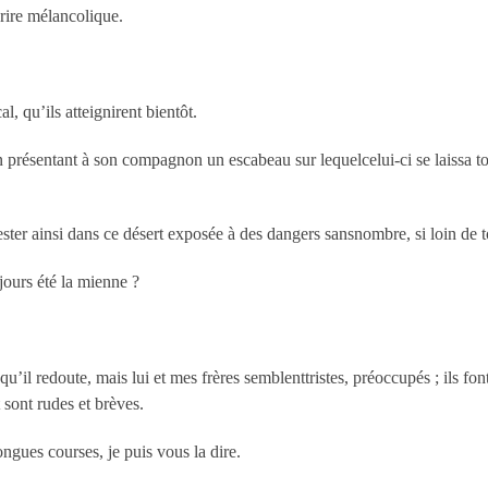
urire mélancolique.
l, qu’ils atteignirent bientôt.
en présentant à son compagnon un escabeau sur lequelcelui-ci se laissa t
ster ainsi dans ce désert exposée à des dangers sansnombre, si loin de t
ujours été la mienne ?
u’il redoute, mais lui et mes frères semblenttristes, préoccupés ; ils fon
 sont rudes et brèves.
ongues courses, je puis vous la dire.