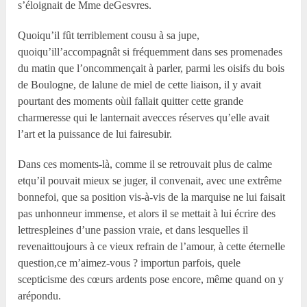
s’éloignait de Mme deGesvres.
Quoiqu’il fût terriblement cousu à sa jupe,
quoiqu’ill’accompagnât si fréquemment dans ses promenades
du matin que l’oncommençait à parler, parmi les oisifs du bois
de Boulogne, de lalune de miel de cette liaison, il y avait
pourtant des moments oùil fallait quitter cette grande
charmeresse qui le lanternait avecces réserves qu’elle avait
l’art et la puissance de lui fairesubir.
Dans ces moments-là, comme il se retrouvait plus de calme
etqu’il pouvait mieux se juger, il convenait, avec une extrême
bonnefoi, que sa position vis-à-vis de la marquise ne lui faisait
pas unhonneur immense, et alors il se mettait à lui écrire des
lettrespleines d’une passion vraie, et dans lesquelles il
revenaittoujours à ce vieux refrain de l’amour, à cette éternelle
question,ce m’aimez-vous ? importun parfois, quele
scepticisme des cœurs ardents pose encore, même quand on y
arépondu.