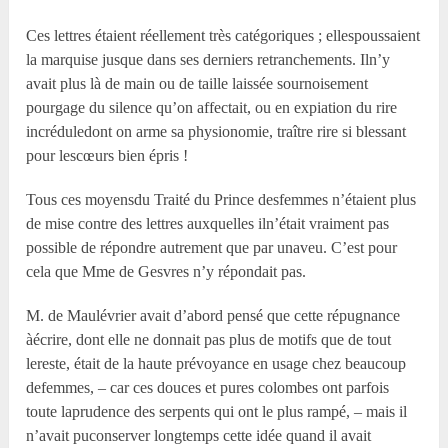
Ces lettres étaient réellement très catégoriques ; ellespoussaient
la marquise jusque dans ses derniers retranchements. Iln’y
avait plus là de main ou de taille laissée sournoisement
pourgage du silence qu’on affectait, ou en expiation du rire
incréduledont on arme sa physionomie, traître rire si blessant
pour lescœurs bien épris !
Tous ces moyensdu Traité du Prince desfemmes n’étaient plus
de mise contre des lettres auxquelles iln’était vraiment pas
possible de répondre autrement que par unaveu. C’est pour
cela que Mme de Gesvres n’y répondait pas.
M. de Maulévrier avait d’abord pensé que cette répugnance
àécrire, dont elle ne donnait pas plus de motifs que de tout
lereste, était de la haute prévoyance en usage chez beaucoup
defemmes, – car ces douces et pures colombes ont parfois
toute laprudence des serpents qui ont le plus rampé, – mais il
n’avait puconserver longtemps cette idée quand il avait