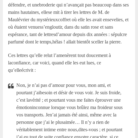
défendre, et unebroderie qui n’avançait pas beaucoup dans ses
mains hautaines, ellese mit à tirer les lettres de M. de
Maulévrier du mystérieuxcoffret où elle les avait ensevelies, et
où étaient venuess’engloutir, dans du satin rose et sans
espérance, tant de lettresd’amour depuis dix années : sépulcre
parfumé dont le temps,hélas ! allait bientôt sceller la pierre.
Ces lettres qu’elle relut l’amenèrent tout doucement à
laconfiance, car voici, quand elle les eut lues, ce
qu’elleécrivit :
Non, je n’ai pas d’amour pour vous, mon ami, et
pourtant j’aibesoin et désir de vous voir. Je suis froide,
c’est lavérité ; et pourtant vous me faites éprouver une
émotioninconnue lorsque vous brûlez ma froideur sous
vos transports. Jen’ai jamais été ainsi, même avec la
personne que j’ai le plusaimée… Il n’y a rien de
véritablement intime entre nous,dites-vous ; et pourtant
j’ai eu tout de suite confiance envotre caractère, si ce