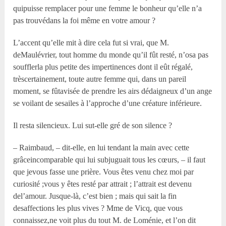
quipuisse remplacer pour une femme le bonheur qu’elle n’a
pas trouvédans la foi même en votre amour ?
L’accent qu’elle mit à dire cela fut si vrai, que M.
deMaulévrier, tout homme du monde qu’il fût resté, n’osa pas
soufflerla plus petite des impertinences dont il eût régalé,
trèscertainement, toute autre femme qui, dans un pareil
moment, se fûtavisée de prendre les airs dédaigneux d’un ange
se voilant de sesailes à l’approche d’une créature inférieure.
Il resta silencieux. Lui sut-elle gré de son silence ?
– Raimbaud, – dit-elle, en lui tendant la main avec cette
grâceincomparable qui lui subjuguait tous les cœurs, – il faut
que jevous fasse une prière. Vous êtes venu chez moi par
curiosité ;vous y êtes resté par attrait ; l’attrait est devenu
del’amour. Jusque-là, c’est bien ; mais qui sait la fin
desaffections les plus vives ? Mme de Vicq, que vous
connaissez,ne voit plus du tout M. de Loménie, et l’on dit