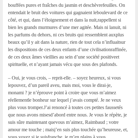
bouffées pures et fraîches du jasmin et deschèvrefeuilles. On
entendait le bruit des voitures qui gagnaient leboulevard de ce
côté, et qui, dans l’éloignement et dans la nuit,rappellent si
bien les grands murmures d’une mer agitée. Mais ni lanuit, ni
les parfums du dehors, ni ces bruits qui ressemblent auxplus
beaux qu’il y ait dans la nature, rien de tout cela n’influaitsur
les dispositions de ces deux enfants d’une civilisationraffinée,
de ces deux âmes vieillies au sein d’une société positiveet
spirituelle, et n’ayant jamais vécu que sous des plafonds.
– Oui, je vous crois, – reprit-elle. – soyez heureux, si vous
lepouvez, d’un pareil aveu, mais moi, vous le dirai-je,
monami ? je n’éprouve point à croire que vous m’aimez
réellementle bonheur sur lequel j’avais compté. Je ne veux
plus vous tromper.J’ai renoncé à toutes ces petites faussetés
que nous avons misesd’abord entre nous. Je vous le répète, je
suis sûre maintenant quevous m’aimez, Raimbaud ; votre
amour me touche ; maisj’en suis plus touchée qu’heureuse, et,
vous voyez si je suisfranche, je m’en plains à vous.