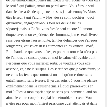
de ces émotionsauxquelles ma froideur est rebelle, et vous êtes
le seul à qui j’aifait jamais un pareil aveu. Vous êtes le seul
dans le tête-à-têtede qui je ne me suis jamais ennuyée. Vous
êtes le seul à qui j’aidit : « Nos vies se sont touchées ; quoi
qu’ilarrive, engageons-nous tous les deux à ne les
séparerjamais. » Enfin, vous êtes le seul encore à l’amour
duquel,avec mon expérience des hommes, je me serais livrée
sans peur etsans fausse honte, tant les défiances que j’ai eues
longtemps, vousavez su les surmonter et les vaincre. Voilà,
Raimbaud, ce que vousm’êtes, et pourtant tout cela n’est pas
de l’amour. Je senstoujours en moi le calme effroyable dont
j’espérais que vous meferiez sortir. Je voudrais vous être
asservie, et je ne le suispas. Les sacrifices que je vous ferais, je
ne vous les ferais quecomme à un ami qu’on estime, sans
entraînement, sans ivresse. Il ya des soirs où vous me plaisez
extrêmement dans la causerie ;mais à quoi plaisez-vous en
moi ? C’est à mon esprit ; etje ne sens pas, comme quand on
aime, le contrecoup de ce plaisir metroubler le cœur. Vous
n’êtes pas pour moi l’intérêt passionné quej’attendais et dans