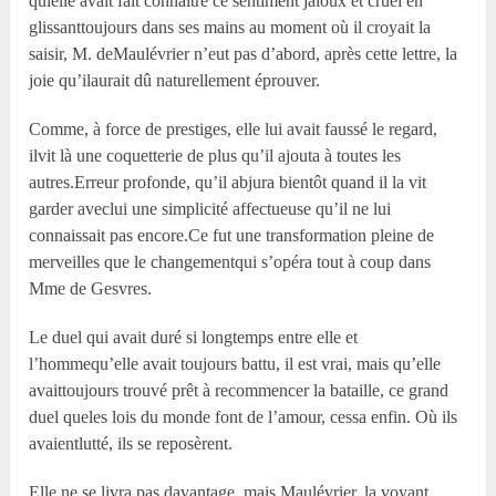
quielle avait fait connaître ce sentiment jaloux et cruel en
glissanttoujours dans ses mains au moment où il croyait la
saisir, M. deMaulévrier n’eut pas d’abord, après cette lettre, la
joie qu’ilaurait dû naturellement éprouver.
Comme, à force de prestiges, elle lui avait faussé le regard,
ilvit là une coquetterie de plus qu’il ajouta à toutes les
autres.Erreur profonde, qu’il abjura bientôt quand il la vit
garder aveclui une simplicité affectueuse qu’il ne lui
connaissait pas encore.Ce fut une transformation pleine de
merveilles que le changementqui s’opéra tout à coup dans
Mme de Gesvres.
Le duel qui avait duré si longtemps entre elle et
l’hommequ’elle avait toujours battu, il est vrai, mais qu’elle
avaittoujours trouvé prêt à recommencer la bataille, ce grand
duel queles lois du monde font de l’amour, cessa enfin. Où ils
avaientlutté, ils se reposèrent.
Elle ne se livra pas davantage, mais Maulévrier, la voyant