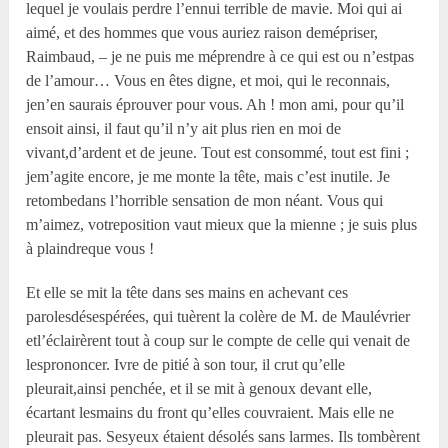
lequel je voulais perdre l’ennui terrible de mavie. Moi qui ai
aimé, et des hommes que vous auriez raison demépriser,
Raimbaud, – je ne puis me méprendre à ce qui est ou n’estpas
de l’amour… Vous en êtes digne, et moi, qui le reconnais,
jen’en saurais éprouver pour vous. Ah ! mon ami, pour qu’il
ensoit ainsi, il faut qu’il n’y ait plus rien en moi de
vivant,d’ardent et de jeune. Tout est consommé, tout est fini ;
jem’agite encore, je me monte la tête, mais c’est inutile. Je
retombedans l’horrible sensation de mon néant. Vous qui
m’aimez, votreposition vaut mieux que la mienne ; je suis plus
à plaindreque vous !
Et elle se mit la tête dans ses mains en achevant ces
parolesdésespérées, qui tuèrent la colère de M. de Maulévrier
etl’éclairèrent tout à coup sur le compte de celle qui venait de
lesprononcer. Ivre de pitié à son tour, il crut qu’elle
pleurait,ainsi penchée, et il se mit à genoux devant elle,
écartant lesmains du front qu’elles couvraient. Mais elle ne
pleurait pas. Sesyeux étaient désolés sans larmes. Ils tombèrent