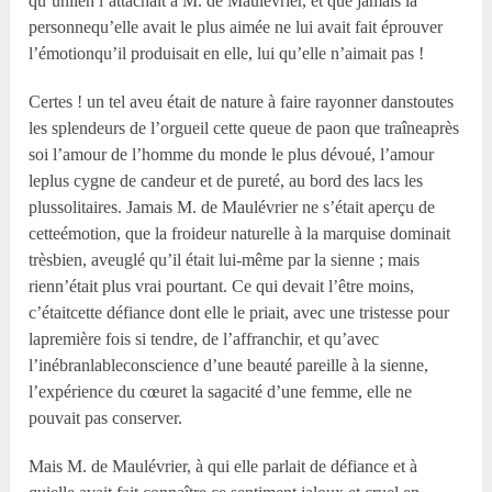
qu’unlien l’attachait à M. de Maulévrier, et que jamais la
personnequ’elle avait le plus aimée ne lui avait fait éprouver
l’émotionqu’il produisait en elle, lui qu’elle n’aimait pas !
Certes ! un tel aveu était de nature à faire rayonner danstoutes
les splendeurs de l’orgueil cette queue de paon que traîneaprès
soi l’amour de l’homme du monde le plus dévoué, l’amour
leplus cygne de candeur et de pureté, au bord des lacs les
plussolitaires. Jamais M. de Maulévrier ne s’était aperçu de
cetteémotion, que la froideur naturelle à la marquise dominait
trèsbien, aveuglé qu’il était lui-même par la sienne ; mais
rienn’était plus vrai pourtant. Ce qui devait l’être moins,
c’étaitcette défiance dont elle le priait, avec une tristesse pour
lapremière fois si tendre, de l’affranchir, et qu’avec
l’inébranlableconscience d’une beauté pareille à la sienne,
l’expérience du cœuret la sagacité d’une femme, elle ne
pouvait pas conserver.
Mais M. de Maulévrier, à qui elle parlait de défiance et à