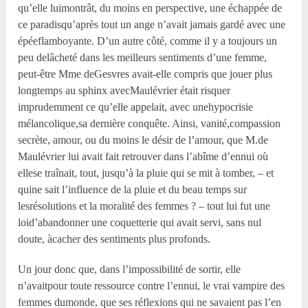
qu’elle luimontrât, du moins en perspective, une échappée de
ce paradisqu’après tout un ange n’avait jamais gardé avec une
épéeflamboyante. D’un autre côté, comme il y a toujours un
peu delâcheté dans les meilleurs sentiments d’une femme,
peut-être Mme deGesvres avait-elle compris que jouer plus
longtemps au sphinx avecMaulévrier était risquer
imprudemment ce qu’elle appelait, avec unehypocrisie
mélancolique,sa dernière conquête. Ainsi, vanité,compassion
secrète, amour, ou du moins le désir de l’amour, que M.de
Maulévrier lui avait fait retrouver dans l’abîme d’ennui où
ellese traînait, tout, jusqu’à la pluie qui se mit à tomber, – et
quine sait l’influence de la pluie et du beau temps sur
lesrésolutions et la moralité des femmes ? – tout lui fut une
loid’abandonner une coquetterie qui avait servi, sans nul
doute, àcacher des sentiments plus profonds.
Un jour donc que, dans l’impossibilité de sortir, elle
n’avaitpour toute ressource contre l’ennui, le vrai vampire des
femmes dumonde, que ses réflexions qui ne savaient pas l’en