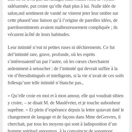
sidésarmée, put croire qu’elle était plus à lui. Nulle idée de
salon,nul sentiment de vanité ne vinrent jeter leur ombre sur
cette phased’une liaison qu’à l’origine de pareilles idées, de
pareilssentiments avaient malheureusement compliquée ; ils
vécurent àcôté de leurs habitudes.
Leur intimité n’eut ni petites ruses ni déchirements. Ce fut
del’intimité rare, grave, profonde, où les esprits
s’intéressaientl’un par l’autre, où les cœurs cherchaient
ardemment à setoucher ; de l’intimité qui devrait suffire à la
vie d’êtresdistingués et intelligents, si la vie n’avait de ces soifs
follesqu’une telle intimité n’étanche pas.,
« Qu’elle croie en moi et à mon amour, elle qui voudrait sibien
y croire, – se disait M. de Maulévrier, et je touche aubonheur
suprême. » Et plein d’espérance depuis la lettre quiavait daté le
changement de langage et de façons dans Mme deGesvres, il
cherchait, par tous les moyens qui sont à ladisposition d’un
homme spirituel amoureux, à la convaincre de sonamour.