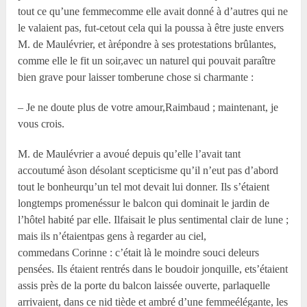
tout ce qu’une femmecomme elle avait donné à d’autres qui ne
le valaient pas, fut-cetout cela qui la poussa à être juste envers
M. de Maulévrier, et àrépondre à ses protestations brûlantes,
comme elle le fit un soir,avec un naturel qui pouvait paraître
bien grave pour laisser tomberune chose si charmante :
– Je ne doute plus de votre amour,Raimbaud ; maintenant, je
vous crois.
M. de Maulévrier a avoué depuis qu’elle l’avait tant
accoutumé àson désolant scepticisme qu’il n’eut pas d’abord
tout le bonheurqu’un tel mot devait lui donner. Ils s’étaient
longtemps promenéssur le balcon qui dominait le jardin de
l’hôtel habité par elle. Ilfaisait le plus sentimental clair de lune ;
mais ils n’étaientpas gens à regarder au ciel,
commedans Corinne : c’était là le moindre souci deleurs
pensées. Ils étaient rentrés dans le boudoir jonquille, ets’étaient
assis près de la porte du balcon laissée ouverte, parlaquelle
arrivaient, dans ce nid tiède et ambré d’une femmeélégante, les