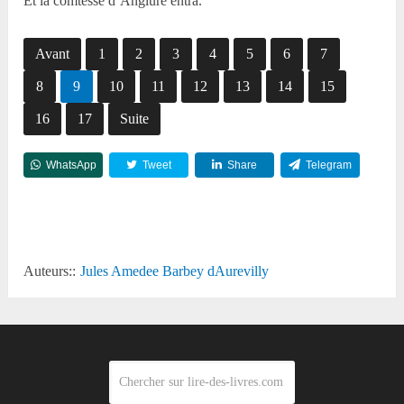
Et la comtesse d’Anglure entra.
Avant
1
2
3
4
5
6
7
8
9
10
11
12
13
14
15
16
17
Suite
WhatsApp
Tweet
Share
Telegram
Reddit
Auteurs::
Jules Amedee Barbey dAurevilly