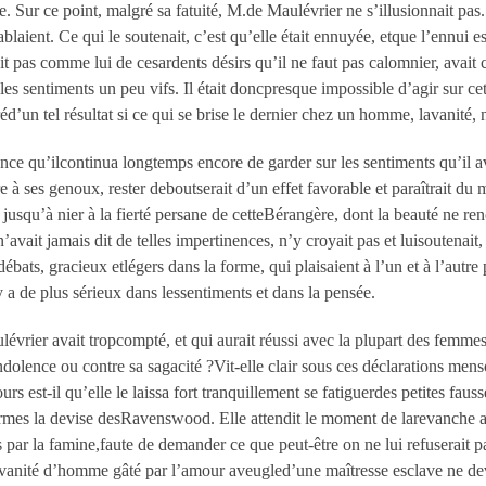
e. Sur ce point, malgré sa fatuité, M.de Maulévrier ne s’illusionnait pas.
blaient. Ce qui le soutenait, c’est qu’elle était ennuyée, etque l’ennui 
pas comme lui de cesardents désirs qu’il ne faut pas calomnier, avait co
les sentiments un peu vifs. Il était doncpresque impossible d’agir sur cet
éd’un tel résultat si ce qui se brise le dernier chez un homme, lavanité, n
lence qu’ilcontinua longtemps encore de garder sur les sentiments qu’il 
rre à ses genoux, rester deboutserait d’un effet favorable et paraîtrait 
 jusqu’à nier à la fierté persane de cetteBérangère, dont la beauté ne ren
’avait jamais dit de telles impertinences, n’y croyait pas et luisoutenait,
débats, gracieux etlégers dans la forme, qui plaisaient à l’un et à l’autre
y a de plus sérieux dans lessentiments et dans la pensée.
vrier avait tropcompté, et qui aurait réussi avec la plupart des femme
olence ou contre sa sagacité ?Vit-elle clair sous ces déclarations menso
 est-il qu’elle le laissa fort tranquillement se fatiguerdes petites fauss
armes la devise desRavenswood. Elle attendit le moment de larevanche a
s par la famine,faute de demander ce que peut-être on ne lui refuserait p
a vanité d’homme gâté par l’amour aveugled’une maîtresse esclave ne deva