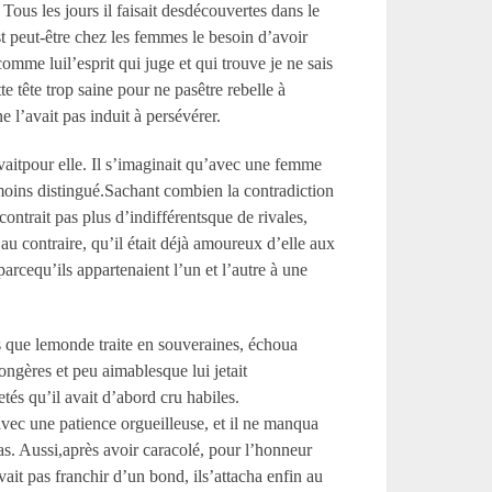
 Tous les jours il faisait desdécouvertes dans le
est peut-être chez les femmes le besoin d’avoir
mme luil’esprit qui juge et qui trouve je ne sais
te tête trop saine pour ne pasêtre rebelle à
e l’avait pas induit à persévérer.
avaitpour elle. Il s’imaginait qu’avec une femme
du moins distingué.Sachant combien la contradiction
contrait pas plus d’indifférentsque de rivales,
 au contraire, qu’il était déjà amoureux d’elle aux
 parcequ’ils appartenaient l’un et l’autre à une
s que lemonde traite en souveraines, échoua
ngères et peu aimablesque lui jetait
etés qu’il avait d’abord cru habiles.
vec une patience orgueilleuse, et il ne manqua
as. Aussi,après avoir caracolé, pour l’honneur
it pas franchir d’un bond, ils’attacha enfin au