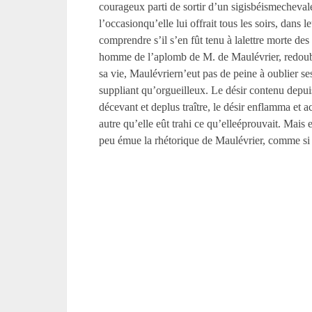
courageux parti de sortir d’un sigisbéismechevale
l’occasionqu’elle lui offrait tous les soirs, dans 
comprendre s’il s’en fût tenu à lalettre morte de
homme de l’aplomb de M. de Maulévrier, redoublai
sa vie, Maulévriern’eut pas de peine à oublier s
suppliant qu’orgueilleux. Le désir contenu depui
décevant et deplus traître, le désir enflamma et a
autre qu’elle eût trahi ce qu’elleéprouvait. Mai
peu émue la rhétorique de Maulévrier, comme si 