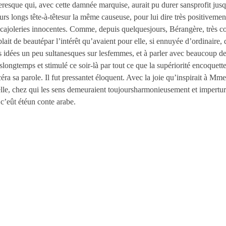
resque qui, avec cette damnée marquise, aurait pu durer sansprofit jusqu
leurs longs tête-à-têtesur la même causeuse, pour lui dire très positiveme
s cajoleries innocentes. Comme, depuis quelquesjours, Bérangère, très c
t de beautépar l’intérêt qu’avaient pour elle, si ennuyée d’ordinaire, d
es idées un peu sultanesques sur lesfemmes, et à parler avec beaucoup de
slongtemps et stimulé ce soir-là par tout ce que la supériorité encoquet
céra sa parole. Il fut pressantet éloquent. Avec la joie qu’inspirait à M
s elle, chez qui les sens demeuraient toujoursharmonieusement et impertu
c’eût étéun conte arabe.