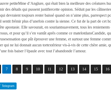
 pauvre petiteMme d’Anglure, qui était bien la meilleure des créatures h
nir des détails qui pussent justifiercette opinion. Séduit par les câlineri
qui devraient toujours rester baissé quand on n’aime plus, parrespect po
l sentit frémir plus d’unefois contre la sienne. Ce fut de la part de cet h
 apostasie. Elle savourait, en souriantsuavement, tous les reniements qu’
essus, et pour qu’il s’en vantât après comme ce matelotdansCandide, qui
icieusesensation que pût éprouver une femme, et surtout une femme comm
qui ne lui donnait aucun tortextérieur vis-à-vis de cette chère amie, qu’
d’une fois baiser l’épaule avec tout l’abandonde l’amour.
7
8
9
10
11
12
13
14
15
16
Telegram
Reddit