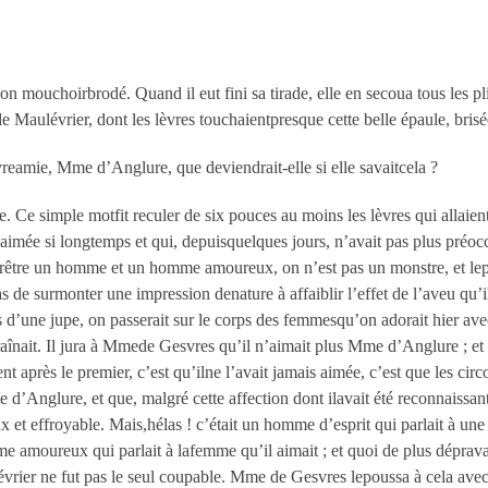
 son mouchoirbrodé. Quand il eut fini sa tirade, elle en secoua tous les p
de Maulévrier, dont les lèvres touchaientpresque cette belle épaule, bris
reamie, Mme d’Anglure, que deviendrait-elle si elle savaitcela ?
. Ce simple motfit reculer de six pouces au moins les lèvres qui allaient
ée si longtemps et qui, depuisquelques jours, n’avait pas plus préocc
urêtre un homme et un homme amoureux, on n’est pas un monstre, et le
s de surmonter une impression denature à affaiblir l’effet de l’aveu qu’il 
s d’une jupe, on passerait sur le corps des femmesqu’on adorait hier ave
aînait. Il jura à Mmede Gesvres qu’il n’aimait plus Mme d’Anglure ; et c’
après le premier, c’est qu’ilne l’avait jamais aimée, c’est que les circo
d’Anglure, et que, malgré cette affection dont ilavait été reconnaissa
et effroyable. Mais,hélas ! c’était un homme d’esprit qui parlait à une 
 amoureux qui parlait à lafemme qu’il aimait ; et quoi de plus déprav
rier ne fut pas le seul coupable. Mme de Gesvres lepoussa à cela avec u