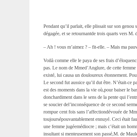
Pendant qu’il parlait, elle plissait sur son genou
dégagée, et se retournantde trois quarts vers M. 
– Ah ! vous m’aimez ? – fit-elle. – Mais ma pauv
Voilà comme elle le paya de ses frais d’éloquence
pas. Le nom de Mmed’Anglure, de cette femme aim
existé, lui causa un douloureux étonnement. Po
Le second fut aussice qu’il dut être. N’était-ce pa
est des moments dans la vie où,pour baiser le ba
donchardiment dans le sens de la pente qui l’entr
se soucier del’inconséquence de ce second serment 
rompue cent fois sans l’affectiondévouée de Mme 
toujoursépouvantablement ennuyé. Ceci était faux 
une femme jugéemédiocre ; mais c’était un homme
insultant si menteusement son passé,M. de Maulév