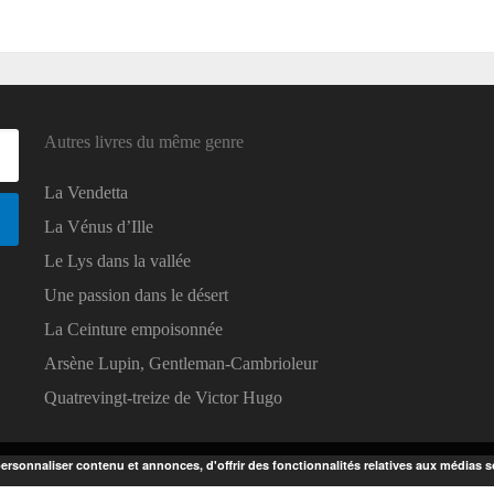
Autres livres du même genre
La Vendetta
La Vénus d’Ille
Le Lys dans la vallée
Une passion dans le désert
La Ceinture empoisonnée
Arsène Lupin, Gentleman-Cambrioleur
Quatrevingt-treize de Victor Hugo
rsonnaliser contenu et annonces, d'offrir des fonctionnalités relatives aux médias so