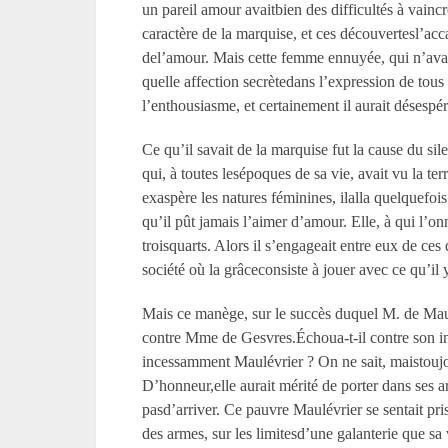
un pareil amour avaitbien des difficultés à vaincr
caractère de la marquise, et ces découvertesl’acca
del’amour. Mais cette femme ennuyée, qui n’avait 
quelle affection secrètedans l’expression de tous 
l’enthousiasme, et certainement il aurait désespér
Ce qu’il savait de la marquise fut la cause du si
qui, à toutes lesépoques de sa vie, avait vu la te
exaspère les natures féminines, ilalla quelquefois
qu’il pût jamais l’aimer d’amour. Elle, à qui l’onn
troisquarts. Alors il s’engageait entre eux de ces 
société où la grâceconsiste à jouer avec ce qu’il 
Mais ce manège, sur le succès duquel M. de Maulé
contre Mme de Gesvres.Échoua-t-il contre son ind
incessamment Maulévrier ? On ne sait, maistoujours
D’honneur,elle aurait mérité de porter dans ses 
pasd’arriver. Ce pauvre Maulévrier se sentait pri
des armes, sur les limitesd’une galanterie que s