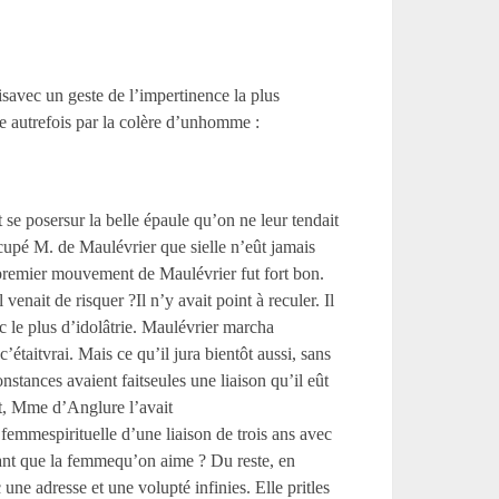
lisavec un geste de l’impertinence la plus
ée autrefois par la colère d’unhomme :
 se posersur la belle épaule qu’on ne leur tendait
upé M. de Maulévrier que sielle n’eût jamais
premier mouvement de Maulévrier fut fort bon.
venait de risquer ?Il n’y avait point à reculer. Il
c le plus d’idolâtrie. Maulévrier marcha
étaitvrai. Mais ce qu’il jura bientôt aussi, sans
nstances avaient faitseules une liaison qu’il eût
nt, Mme d’Anglure l’avait
femmespirituelle d’une liaison de trois ans avec
ant que la femmequ’on aime ? Du reste, en
ne adresse et une volupté infinies. Elle pritles