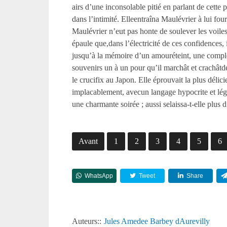
airs d’une inconsolable pitié en parlant de cette
dans l’intimité. Elleentraîna Maulévrier à lui four
Maulévrier n’eut pas honte de soulever les voiles
épaule que,dans l’électricité de ces confidences, i
jusqu’à la mémoire d’un amouréteint, une complète
souvenirs un à un pour qu’il marchât et crachâtd
le crucifix au Japon. Elle éprouvait la plus dél
implacablement, avecun langage hypocrite et léger 
une charmante soirée ; aussi selaissa-t-elle plus 
Avant
1
2
3
4
5
6
WhatsApp
Tweet
Share
Auteurs::
Jules Amedee Barbey dAurevilly