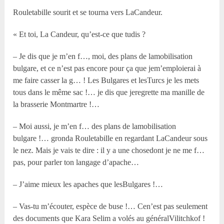
Rouletabille sourit et se tourna vers LaCandeur.
« Et toi, La Candeur, qu’est-ce que tudis ?
– Je dis que je m’en f…, moi, des plans de lamobilisation
bulgare, et ce n’est pas encore pour ça que jem’emploierai à
me faire casser la g… ! Les Bulgares et lesTurcs je les mets
tous dans le même sac !… je dis que jeregrette ma manille de
la brasserie Montmartre !…
– Moi aussi, je m’en f… des plans de lamobilisation
bulgare !… gronda Rouletabille en regardant LaCandeur sous
le nez. Mais je vais te dire : il y a une chosedont je ne me f…
pas, pour parler ton langage d’apache…
– J’aime mieux les apaches que lesBulgares !…
– Vas-tu m’écouter, espèce de buse !… Cen’est pas seulement
des documents que Kara Selim a volés au généralVilitchkof !