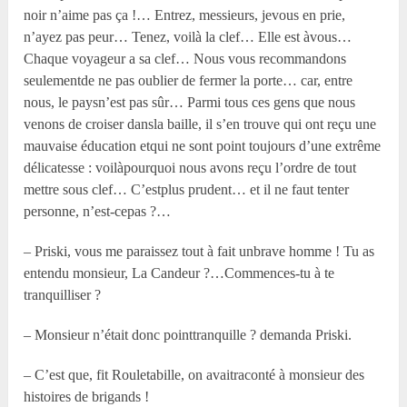
noir n’aime pas ça !… Entrez, messieurs, jevous en prie,
n’ayez pas peur… Tenez, voilà la clef… Elle est àvous…
Chaque voyageur a sa clef… Nous vous recommandons
seulementde ne pas oublier de fermer la porte… car, entre
nous, le paysn’est pas sûr… Parmi tous ces gens que nous
venons de croiser dansla baille, il s’en trouve qui ont reçu une
mauvaise éducation etqui ne sont point toujours d’une extrême
délicatesse : voilàpourquoi nous avons reçu l’ordre de tout
mettre sous clef… C’estplus prudent… et il ne faut tenter
personne, n’est-cepas ?…
– Priski, vous me paraissez tout à fait unbrave homme ! Tu as
entendu monsieur, La Candeur ?…Commences-tu à te
tranquilliser ?
– Monsieur n’était donc pointtranquille ? demanda Priski.
– C’est que, fit Rouletabille, on avaitraconté à monsieur des
histoires de brigands !