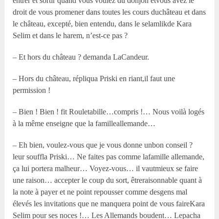
entrer et sortir quand vous voulez du donjon etvous avez le
droit de vous promener dans toutes les cours duchâteau et dans
le château, excepté, bien entendu, dans le selamlikde Kara
Selim et dans le harem, n’est-ce pas ?
– Et hors du château ? demanda LaCandeur.
– Hors du château, répliqua Priski en riant,il faut une
permission !
– Bien ! Bien ! fit Rouletabille…compris !… Nous voilà logés
à la même enseigne que la familleallemande…
– Eh bien, voulez-vous que je vous donne unbon conseil ?
leur souffla Priski… Ne faites pas comme lafamille allemande,
ça lui portera malheur… Voyez-vous… il vautmieux se faire
une raison… accepter le coup du sort, êtreraisonnable quant à
la note à payer et ne point repousser comme desgens mal
élevés les invitations que ne manquera point de vous faireKara
Selim pour ses noces !… Les Allemands boudent… Lepacha