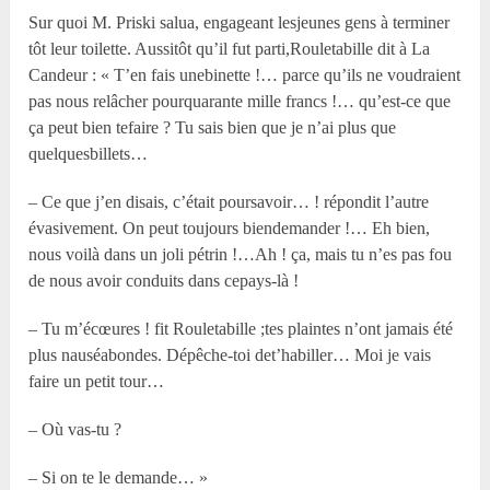
Sur quoi M. Priski salua, engageant lesjeunes gens à terminer
tôt leur toilette. Aussitôt qu’il fut parti,Rouletabille dit à La
Candeur : « T’en fais unebinette !… parce qu’ils ne voudraient
pas nous relâcher pourquarante mille francs !… qu’est-ce que
ça peut bien tefaire ? Tu sais bien que je n’ai plus que
quelquesbillets…
– Ce que j’en disais, c’était poursavoir… ! répondit l’autre
évasivement. On peut toujours biendemander !… Eh bien,
nous voilà dans un joli pétrin !…Ah ! ça, mais tu n’es pas fou
de nous avoir conduits dans cepays-là !
– Tu m’écœures ! fit Rouletabille ;tes plaintes n’ont jamais été
plus nauséabondes. Dépêche-toi det’habiller… Moi je vais
faire un petit tour…
– Où vas-tu ?
– Si on te le demande… »