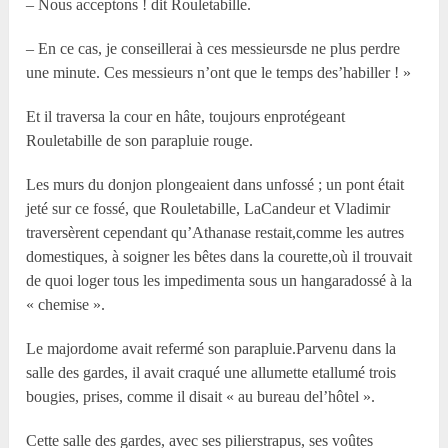
– Nous acceptons ! dit Rouletabille.
– En ce cas, je conseillerai à ces messieursde ne plus perdre
une minute. Ces messieurs n’ont que le temps des’habiller ! »
Et il traversa la cour en hâte, toujours enprotégeant
Rouletabille de son parapluie rouge.
Les murs du donjon plongeaient dans unfossé ; un pont était
jeté sur ce fossé, que Rouletabille, LaCandeur et Vladimir
traversèrent cependant qu’Athanase restait,comme les autres
domestiques, à soigner les bêtes dans la courette,où il trouvait
de quoi loger tous les impedimenta sous un hangaradossé à la
« chemise ».
Le majordome avait refermé son parapluie.Parvenu dans la
salle des gardes, il avait craqué une allumette etallumé trois
bougies, prises, comme il disait « au bureau del’hôtel ».
Cette salle des gardes, avec ses pilierstrapus, ses voûtes