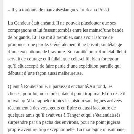
– Il y a toujours de mauvaiseslangues ! » ricana Priski.
La Candeur était anéanti. Il ne pouvait plusdouter que ses
compagnons et lui fussent tombés entre les mainsd’une bande
de brigands. Et il se mit à trembler, sans avoir laforce de
prononcer une parole. Généralement il ne faisait pointétalage
d’une exceptionnelle bravoure. Son amitié pour Rouletabillelui
servait de courage et il fallait que celle-ci fût bien fortepour
qu’il eût accepté de faire partie d’une expédition pareille,qui
débutait d’une façon aussi malheureuse.
Quant à Rouletabille, il paraissait enchanté.Au fond, les
choses, pour lui, ne se présentaient point trop mal.Et du reste il
n’avait qu’à se rappeler toutes les histoiresanalogues arrivées
récemment à des voyageurs en Épire et aussi lacapture de
quelques amis qu’il avait vus à Tanger et qui s’étaientlaissés
surprendre par un pacha des environs, pour ne point jugersa
propre aventure trop exceptionnelle. La montagne musulmane,