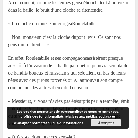
À ce moment, comme les jeunes gensdébouchaient à nouveau
dans la baille, le bruit d’une cloche se fitentendre.
« La cloche du dîner ? interrogeaRouletabille.
– Non, monsieur, c’est la cloche dupont-levis. Ce sont nos
gens qui rentrent… »
En effet, Rouletabille et ses compagnonsassistèrent presque
aussitôt à l’invasion de la baille par unetroupe invraisemblable
de bandits boueux et ruisselants qui sejetaient en bas de leurs
bêtes avec des jurons forcenés où Allahtrouvait son compte
comme tous les autres dieux de la création.
« Messieurs, si vous n’aviez pas étésurpris par la tempête, émit
l’aimable Priski qui ne laissaitjamais tomber la conversation,
Les cookies permettent de personnaliser contenu et annonces,
ou si vous aviez pu échapper àl’ouragan, croyez-vous que
d'offrir des fonctionnalités relatives aux médias sociaux et
Accepter
d'analyser notre trafic.
Plus d’informations
vous auriez échappé à cesgens-là ?
– Qu’est-ce donc que ces gens-là ?