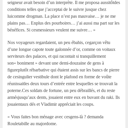
seigneur avait besoin d’un interprète. Il me proposa aussitôtdes
conditions telles que j’acceptai de le suivre jusque chez
luicomme drogman. La place n’est pas mauvaise… je ne me
plains pas… Enplus des pourboires… j’ai aussi ma part sur les
bénéfices. Si cesmessieurs veulent me suivre… »
Nos voyageurs regardaient, un peu ébahis, cegarçon vêtu
d’une longue capote toute galonnée d’or, comme on voitaux
serviteurs des palaces, et qui racontait si tranquillement
son« boniment » devant une demi-douzaine de gens à
figureplutôt rébarbative qui étaient assis sur les bancs de pierre
de cesingulier vestibule dont le plafond en forme de voûte
réunissaitles deux tours d’entrée entre lesquelles se trouvait la
poterne.Ces soldats de fortune, un peu débraillés, et du reste
armésjusqu’aux dents, jouaient entre eux en buvant du raki. Ils
jouaientaux dés et Vladimir appréciait les coups.
« Vous faites bon ménage avec cesgens-là ? demanda
Rouletabille au majordome.