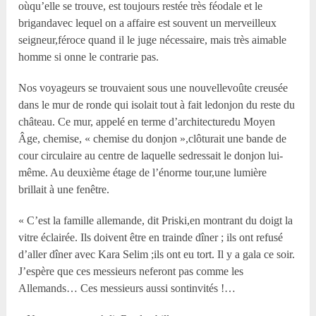
oùqu’elle se trouve, est toujours restée très féodale et le
brigandavec lequel on a affaire est souvent un merveilleux
seigneur,féroce quand il le juge nécessaire, mais très aimable
homme si onne le contrarie pas.
Nos voyageurs se trouvaient sous une nouvellevoûte creusée
dans le mur de ronde qui isolait tout à fait ledonjon du reste du
château. Ce mur, appelé en terme d’architecturedu Moyen
Âge, chemise, « chemise du donjon »,clôturait une bande de
cour circulaire au centre de laquelle sedressait le donjon lui-
même. Au deuxième étage de l’énorme tour,une lumière
brillait à une fenêtre.
« C’est la famille allemande, dit Priski,en montrant du doigt la
vitre éclairée. Ils doivent être en trainde dîner ; ils ont refusé
d’aller dîner avec Kara Selim ;ils ont eu tort. Il y a gala ce soir.
J’espère que ces messieurs neferont pas comme les
Allemands… Ces messieurs aussi sontinvités !…