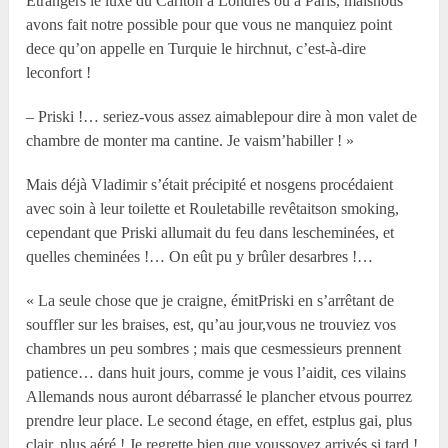
Étrangers le luxe du Carlton à Londres ou à Paris, maisnous
avons fait notre possible pour que vous ne manquiez point
dece qu’on appelle en Turquie le hirchnut, c’est-à-dire
leconfort !
– Priski !… seriez-vous assez aimablepour dire à mon valet de
chambre de monter ma cantine. Je vaism’habiller ! »
Mais déjà Vladimir s’était précipité et nosgens procédaient
avec soin à leur toilette et Rouletabille revêtaitson smoking,
cependant que Priski allumait du feu dans lescheminées, et
quelles cheminées !… On eût pu y brûler desarbres !…
« La seule chose que je craigne, émitPriski en s’arrêtant de
souffler sur les braises, est, qu’au jour,vous ne trouviez vos
chambres un peu sombres ; mais que cesmessieurs prennent
patience… dans huit jours, comme je vous l’aidit, ces vilains
Allemands nous auront débarrassé le plancher etvous pourrez
prendre leur place. Le second étage, en effet, estplus gai, plus
clair, plus aéré ! Je regrette bien que voussoyez arrivés si tard !