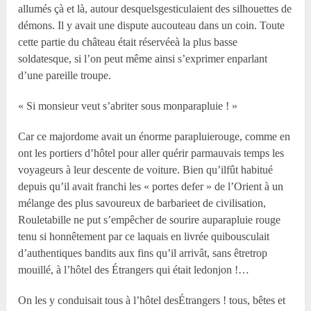
allumés çà et là, autour desquelsgesticulaient des silhouettes de
démons. Il y avait une dispute aucouteau dans un coin. Toute
cette partie du château était réservéeà la plus basse
soldatesque, si l’on peut même ainsi s’exprimer enparlant
d’une pareille troupe.
« Si monsieur veut s’abriter sous monparapluie ! »
Car ce majordome avait un énorme parapluierouge, comme en
ont les portiers d’hôtel pour aller quérir parmauvais temps les
voyageurs à leur descente de voiture. Bien qu’ilfût habitué
depuis qu’il avait franchi les « portes defer » de l’Orient à un
mélange des plus savoureux de barbarieet de civilisation,
Rouletabille ne put s’empêcher de sourire auparapluie rouge
tenu si honnêtement par ce laquais en livrée quibousculait
d’authentiques bandits aux fins qu’il arrivât, sans êtretrop
mouillé, à l’hôtel des Étrangers qui était ledonjon !…
On les y conduisait tous à l’hôtel desÉtrangers ! tous, bêtes et