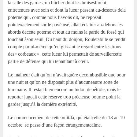
la salle des gardes, un bûcher dont les braisesfurent
entretenues avec soin et dont la lueur passant au-dessous dela
poterne qui, comme nous l’avons dit, ne reposait
pointexactement sur le pavé usé, allait éclairer au-dehors les
abords decette poterne et tout au moins la partie du fossé qui
touchait àson seuil. Du haut du donjon, Rouletabille se rendit
compte parlui-même qu’en glissant le regard entre les trous
des« corbeaux », cette lueur lui permettait de surveillercette
partie de défense qui lui tenait tant à cœur.
Le malheur était qu’on n’avait guère decombustible que pour
une nuit et qu’on ne disposait plus d’aucuneautre sorte de
luminaire. Il restait bien encore un bidon depétrole, mais le
reporter jugeait cette réserve trop précieuse pourne point la
garder jusqu’à la dernière extrémité.
Le commencement de cette nuit-là, qui étaitcelle du 18 au 19
octobre, se passa d’une façon étrangementcalme.