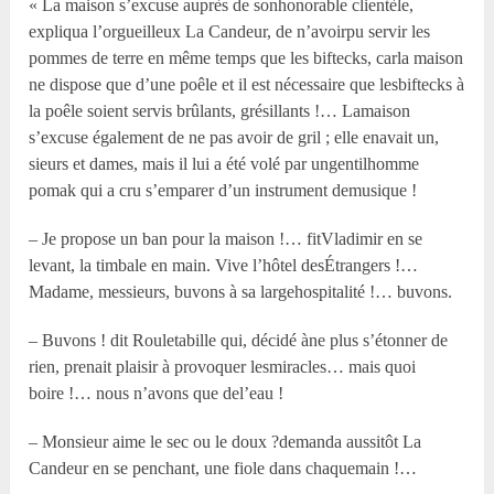
« La maison s’excuse auprès de sonhonorable clientèle,
expliqua l’orgueilleux La Candeur, de n’avoirpu servir les
pommes de terre en même temps que les biftecks, carla maison
ne dispose que d’une poêle et il est nécessaire que lesbiftecks à
la poêle soient servis brûlants, grésillants !… Lamaison
s’excuse également de ne pas avoir de gril ; elle enavait un,
sieurs et dames, mais il lui a été volé par ungentilhomme
pomak qui a cru s’emparer d’un instrument demusique !
– Je propose un ban pour la maison !… fitVladimir en se
levant, la timbale en main. Vive l’hôtel desÉtrangers !…
Madame, messieurs, buvons à sa largehospitalité !… buvons.
– Buvons ! dit Rouletabille qui, décidé àne plus s’étonner de
rien, prenait plaisir à provoquer lesmiracles… mais quoi
boire !… nous n’avons que del’eau !
– Monsieur aime le sec ou le doux ?demanda aussitôt La
Candeur en se penchant, une fiole dans chaquemain !…