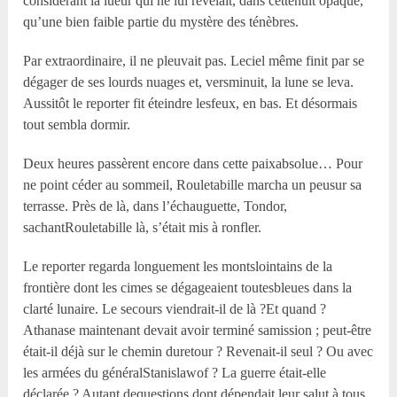
considérant la lueur qui ne lui révélait, dans cettenuit opaque,
qu’une bien faible partie du mystère des ténèbres.
Par extraordinaire, il ne pleuvait pas. Leciel même finit par se
dégager de ses lourds nuages et, versminuit, la lune se leva.
Aussitôt le reporter fit éteindre lesfeux, en bas. Et désormais
tout sembla dormir.
Deux heures passèrent encore dans cette paixabsolue… Pour
ne point céder au sommeil, Rouletabille marcha un peusur sa
terrasse. Près de là, dans l’échauguette, Tondor,
sachantRouletabille là, s’était mis à ronfler.
Le reporter regarda longuement les montslointains de la
frontière dont les cimes se dégageaient toutesbleues dans la
clarté lunaire. Le secours viendrait-il de là ?Et quand ?
Athanase maintenant devait avoir terminé samission ; peut-être
était-il déjà sur le chemin duretour ? Revenait-il seul ? Ou avec
les armées du généralStanislawof ? La guerre était-elle
déclarée ? Autant dequestions dont dépendait leur salut à tous