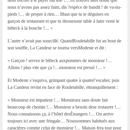
tiens encore à te payer ma tête !…Tu trouves sans doute que
nous n’avons pas assez faim, dis ?espèce de bandit ! de va-nu-
pieds !… de propre à rien… Ilfaut que tu te déguises en
garçon de restaurant et que tu dressesune table à faire venir le
bifteck à la bouche !… »
L’autre n’avait pas sourcillé. QuandRouletabille fut au bout de
son souffle, La Candeur se tourna versModeste et dit :
« Garçon ! servez le bifteck auxpommes de monsieur !…
Allons ! plus vite que ça !…monsieur est pressé !… »
Et Modeste s’esquiva, grimpant quatre à quatrel’escalier, puis
La Candeur revint en face de Rouletabille, ettranquillement :
« Monsieur est impatient !… Monsieura sans doute fait
beaucoup de chemin !… Monsieur a besoin dese restaurer !…
Nous connaissons ça, à l’hôtel desÉtrangers !… On arrive
toujours ici avec une fringale… Noussommes habitués aux
caractères comme celui de monsieur !… Maison fera tout pour