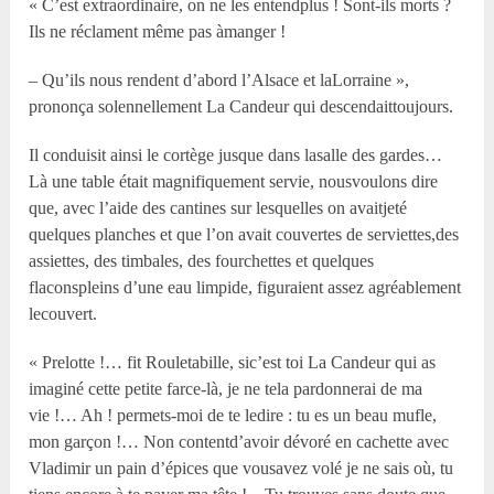
« C’est extraordinaire, on ne les entendplus ! Sont-ils morts ?
Ils ne réclament même pas àmanger !
– Qu’ils nous rendent d’abord l’Alsace et laLorraine »,
prononça solennellement La Candeur qui descendaittoujours.
Il conduisit ainsi le cortège jusque dans lasalle des gardes…
Là une table était magnifiquement servie, nousvoulons dire
que, avec l’aide des cantines sur lesquelles on avaitjeté
quelques planches et que l’on avait couvertes de serviettes,des
assiettes, des timbales, des fourchettes et quelques
flaconspleins d’une eau limpide, figuraient assez agréablement
lecouvert.
« Prelotte !… fit Rouletabille, sic’est toi La Candeur qui as
imaginé cette petite farce-là, je ne tela pardonnerai de ma
vie !… Ah ! permets-moi de te ledire : tu es un beau mufle,
mon garçon !… Non contentd’avoir dévoré en cachette avec
Vladimir un pain d’épices que vousavez volé je ne sais où, tu