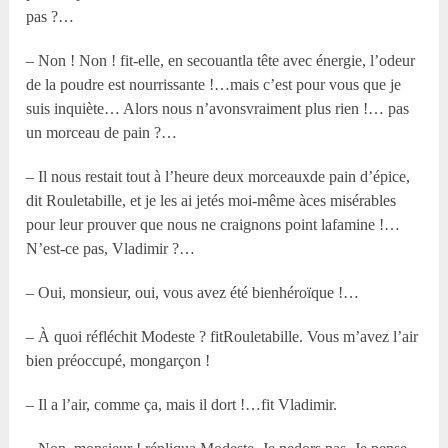
pas ?…
– Non ! Non ! fit-elle, en secouantla tête avec énergie, l’odeur
de la poudre est nourrissante !…mais c’est pour vous que je
suis inquiète… Alors nous n’avonsvraiment plus rien !… pas
un morceau de pain ?…
– Il nous restait tout à l’heure deux morceauxde pain d’épice,
dit Rouletabille, et je les ai jetés moi-même àces misérables
pour leur prouver que nous ne craignons point lafamine !…
N’est-ce pas, Vladimir ?…
– Oui, monsieur, oui, vous avez été bienhéroïque !…
– À quoi réfléchit Modeste ? fitRouletabille. Vous m’avez l’air
bien préoccupé, mongarçon !
– Il a l’air, comme ça, mais il dort !…fit Vladimir.