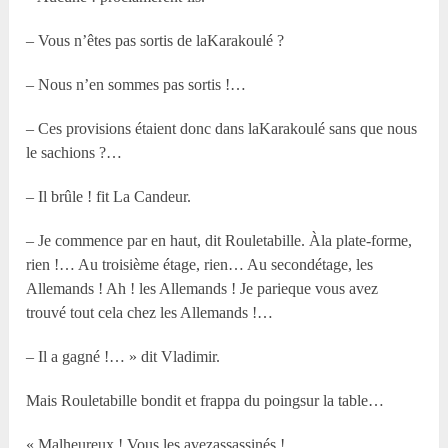
– Vous n’êtes pas sortis de laKarakoulé ?
– Nous n’en sommes pas sortis !…
– Ces provisions étaient donc dans laKarakoulé sans que nous
le sachions ?…
– Il brûle ! fit La Candeur.
– Je commence par en haut, dit Rouletabille. Àla plate-forme,
rien !… Au troisième étage, rien… Au secondétage, les
Allemands ! Ah ! les Allemands ! Je parieque vous avez
trouvé tout cela chez les Allemands !…
– Il a gagné !… » dit Vladimir.
Mais Rouletabille bondit et frappa du poingsur la table…
« Malheureux ! Vous les avezassassinés !…