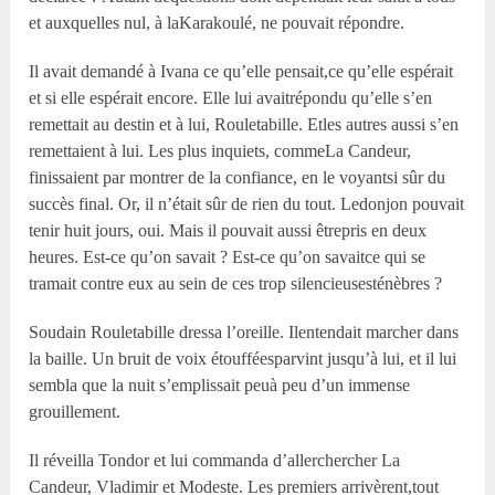
et auxquelles nul, à laKarakoulé, ne pouvait répondre.
Il avait demandé à Ivana ce qu’elle pensait,ce qu’elle espérait
et si elle espérait encore. Elle lui avaitrépondu qu’elle s’en
remettait au destin et à lui, Rouletabille. Etles autres aussi s’en
remettaient à lui. Les plus inquiets, commeLa Candeur,
finissaient par montrer de la confiance, en le voyantsi sûr du
succès final. Or, il n’était sûr de rien du tout. Ledonjon pouvait
tenir huit jours, oui. Mais il pouvait aussi êtrepris en deux
heures. Est-ce qu’on savait ? Est-ce qu’on savaitce qui se
tramait contre eux au sein de ces trop silencieusesténèbres ?
Soudain Rouletabille dressa l’oreille. Ilentendait marcher dans
la baille. Un bruit de voix étoufféesparvint jusqu’à lui, et il lui
sembla que la nuit s’emplissait peuà peu d’un immense
grouillement.
Il réveilla Tondor et lui commanda d’allerchercher La
Candeur, Vladimir et Modeste. Les premiers arrivèrent,tout