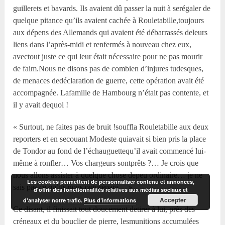
guillerets et bavards. Ils avaient dû passer la nuit à serégaler de
quelque pitance qu’ils avaient cachée à Rouletabille,toujours
aux dépens des Allemands qui avaient été débarrassés deleurs
liens dans l’après-midi et renfermés à nouveau chez eux,
avectout juste ce qui leur était nécessaire pour ne pas mourir
de faim.Nous ne disons pas de combien d’injures tudesques,
de menaces dedéclaration de guerre, cette opération avait été
accompagnée. Lafamille de Hambourg n’était pas contente, et
il y avait dequoi !
« Surtout, ne faites pas de bruit !souffla Rouletabille aux deux
reporters et en secouant Modeste quiavait si bien pris la place
de Tondor au fond de l’échauguettequ’il avait commencé lui-
même à ronfler… Vos chargeurs sontprêts ?… Je crois que
nous allons assister à quelque chose depeu ordinaire… je ne
Les cookies permettent de personnaliser contenu et annonces,
sais pas ce qu’ils nous ontpréparé… »
d'offrir des fonctionnalités relatives aux médias sociaux et
Accepter
d'analyser notre trafic.
Plus d’informations
Ce disant, il finissait tout doucement detirer à lui, près des
créneaux et du bouclier de pierre, lesmunitions accumulées