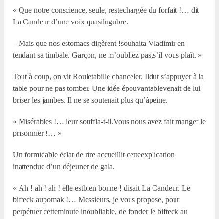
« Que notre conscience, seule, restechargée du forfait !… dit
La Candeur d’une voix quasilugubre.
– Mais que nos estomacs digèrent !souhaita Vladimir en
tendant sa timbale. Garçon, ne m’oubliez pas,s’il vous plaît. »
Tout à coup, on vit Rouletabille chanceler. Ildut s’appuyer à la
table pour ne pas tomber. Une idée épouvantablevenait de lui
briser les jambes. Il ne se soutenait plus qu’àpeine.
« Misérables !… leur souffla-t-il.Vous nous avez fait manger le
prisonnier !… »
Un formidable éclat de rire accueillit cetteexplication
inattendue d’un déjeuner de gala.
« Ah ! ah ! ah ! elle estbien bonne ! disait La Candeur. Le
bifteck aupomak !… Messieurs, je vous propose, pour
perpétuer cetteminute inoubliable, de fonder le bifteck au