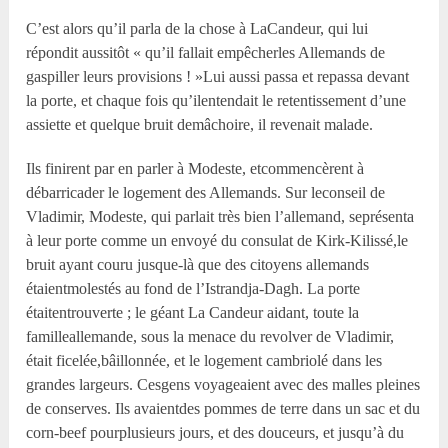
C’est alors qu’il parla de la chose à LaCandeur, qui lui
répondit aussitôt « qu’il fallait empêcherles Allemands de
gaspiller leurs provisions ! »Lui aussi passa et repassa devant
la porte, et chaque fois qu’ilentendait le retentissement d’une
assiette et quelque bruit demâchoire, il revenait malade.
Ils finirent par en parler à Modeste, etcommencèrent à
débarricader le logement des Allemands. Sur leconseil de
Vladimir, Modeste, qui parlait très bien l’allemand, seprésenta
à leur porte comme un envoyé du consulat de Kirk-Kilissé,le
bruit ayant couru jusque-là que des citoyens allemands
étaientmolestés au fond de l’Istrandja-Dagh. La porte
étaitentrouverte ; le géant La Candeur aidant, toute la
familleallemande, sous la menace du revolver de Vladimir,
était ficelée,bâillonnée, et le logement cambriolé dans les
grandes largeurs. Cesgens voyageaient avec des malles pleines
de conserves. Ils avaientdes pommes de terre dans un sac et du
corn-beef pourplusieurs jours, et des douceurs, et jusqu’à du