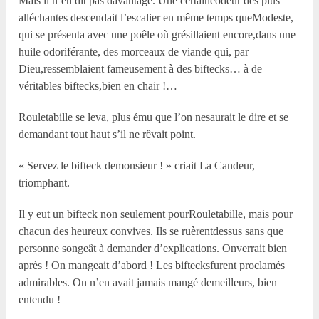
Mais il n’en dit pas davantage. Une certaineodeur des plus
alléchantes descendait l’escalier en même temps queModeste,
qui se présenta avec une poêle où grésillaient encore,dans une
huile odoriférante, des morceaux de viande qui, par
Dieu,ressemblaient fameusement à des biftecks… à de
véritables biftecks,bien en chair !…
Rouletabille se leva, plus ému que l’on nesaurait le dire et se
demandant tout haut s’il ne rêvait point.
« Servez le bifteck demonsieur ! » criait La Candeur,
triomphant.
Il y eut un bifteck non seulement pourRouletabille, mais pour
chacun des heureux convives. Ils se ruèrentdessus sans que
personne songeât à demander d’explications. Onverrait bien
après ! On mangeait d’abord ! Les biftecksfurent proclamés
admirables. On n’en avait jamais mangé demeilleurs, bien
entendu !