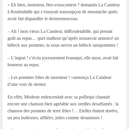
« Eh bien, monsieur, êtes-vouscontent ? demanda La Candeur
à Rouletabille qui s’essuyait sonsoupçon de moustache après
avoir fait disparaître le derniermorceau.
– Ah ! mon vieux La Candeur, ditRouletabille, qui prenait
goût au repas… quel malheur qu’après nousavoir annoncé un
bifteck aux pommes, tu nous serves un bifteck sanspommes !
– L’ingrat ! s’écria joyeusement Ivanaqui, elle aussi, avait fait
honneur au repas.
– Les pommes frites de monsieur ! »annonça La Candeur
d’une voix de stentor.
En effet, Modeste redescendait avec sa poêlequi chantait
encore une chanson bien agréable aux oreilles desaffamés : la
chanson des pommes de terre frites !… Etelles étaient dorées,
un peu huileuses, affilées, jolies comme desamours !