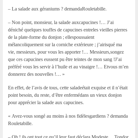
– La salade aux géraniums ? demandaRouletabille.
– Non point, monsieur, la salade auxcapucines !… J’ai
déniché quelques touffes de capucines entreles vieilles pierres
de la plate-forme du donjon ; ellespoussaient
mélancoliquement sur la corniche extérieure ; j’airisqué ma
vie, messieurs, pour vous les apporter !… Messieurs,songez
que ces capucines eussent pu être teintes de mon sang !J’ai
préféré vous les servir à l’huile et au vinaigre !… Etvous m’en
donnerez des nouvelles !… »
En effet, de l’avis de tous, cette saladeétait exquise et il n’était
point besoin, du reste, d’être enfermédans un vieux donjon
pour apprécier la salade aux capucines.
« Avez-vous songé au moins à nos fidèlesgardiens ? demanda
Rouletabille.
– Oh ! ils ont tout ce qu’il leur faut,déclara Modeste… Tondor