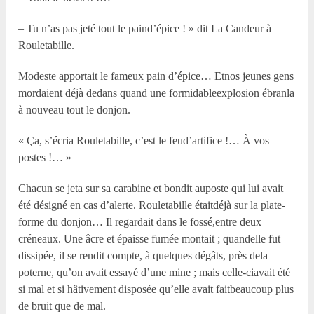
– Tu n’as pas jeté tout le paind’épice ! » dit La Candeur à
Rouletabille.
Modeste apportait le fameux pain d’épice… Etnos jeunes gens
mordaient déjà dedans quand une formidableexplosion ébranla
à nouveau tout le donjon.
« Ça, s’écria Rouletabille, c’est le feud’artifice !… À vos
postes !… »
Chacun se jeta sur sa carabine et bondit auposte qui lui avait
été désigné en cas d’alerte. Rouletabille étaitdéjà sur la plate-
forme du donjon… Il regardait dans le fossé,entre deux
créneaux. Une âcre et épaisse fumée montait ; quandelle fut
dissipée, il se rendit compte, à quelques dégâts, près dela
poterne, qu’on avait essayé d’une mine ; mais celle-ciavait été
si mal et si hâtivement disposée qu’elle avait faitbeaucoup plus
de bruit que de mal.