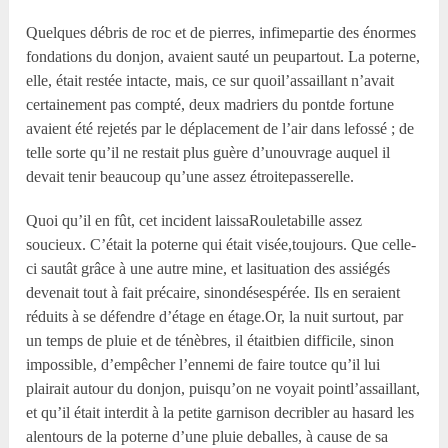
Quelques débris de roc et de pierres, infimepartie des énormes
fondations du donjon, avaient sauté un peupartout. La poterne,
elle, était restée intacte, mais, ce sur quoil’assaillant n’avait
certainement pas compté, deux madriers du pontde fortune
avaient été rejetés par le déplacement de l’air dans lefossé ; de
telle sorte qu’il ne restait plus guère d’unouvrage auquel il
devait tenir beaucoup qu’une assez étroitepasserelle.
Quoi qu’il en fût, cet incident laissaRouletabille assez
soucieux. C’était la poterne qui était visée,toujours. Que celle-
ci sautât grâce à une autre mine, et lasituation des assiégés
devenait tout à fait précaire, sinondésespérée. Ils en seraient
réduits à se défendre d’étage en étage.Or, la nuit surtout, par
un temps de pluie et de ténèbres, il étaitbien difficile, sinon
impossible, d’empêcher l’ennemi de faire toutce qu’il lui
plairait autour du donjon, puisqu’on ne voyait pointl’assaillant,
et qu’il était interdit à la petite garnison decribler au hasard les
alentours de la poterne d’une pluie deballes, à cause de sa