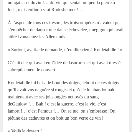
nougat… et duvin !… du vin qui sentait un peu la pierre à
fusil, mais enfindu vrai Rudesheimer !…
À l’aspect de tous ces trésors, les troiscompères n’avaient pu
s’empêcher de danser une danse échevelée, unegigue qui avait
attiré Ivana chez les Allemands.
« Surtout, avait-elle demandé, n’en ditesrien à Rouletabille ! »
C’était elle qui avait eu l’idée de lasurprise et qui avait dressé
subrepticement le couvert.
Rouletabille lui baisa le bout des doigts, lebout de ces doigts
qu’il avait vus naguère si rouges et qu’elle luiabandonnait
maintenant avec ses jolis ongles nettoyés du sang
deGaulow !… Bah ! c’est la guerre, c’est la vie, c’est
lamort !… c’est l’amour !… On se tue, on s’embrasse !On
piétine des cadavres et on boit un bon verre de vin !
« Voilà le dessert !…