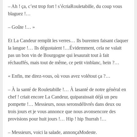
– Ah ! ça, c’est trop fort ! s’écriaRouletabille, du coup vous
blaguez !…
– Goûte !… »
Et La Candeur remplit les verres… Ils burenten faisant claquer
la langue !… Ils dégustaient !…Évidemment, cela ne valait
pas un bon vin de Bourgogne qui lesaurait tout à fait
réchauffés, mais tout de même, ce petit vinblanc, hein ?…
« Enfin, me direz-vous, où vous avez volétout ça ?…
– À la santé de Rouletabille !… À lasanté de notre général en
chef ! criait encore La Candeur, quiparaissait déjà un peu
pompette !… Messieurs, nous seronsdélivrés dans deux ou
trois jours et je vous annonce que nous avonsencore des
provisions pour huit jours !… Hip ! hip !hurrah !…
– Messieurs, voici la salade, annonçaModeste.