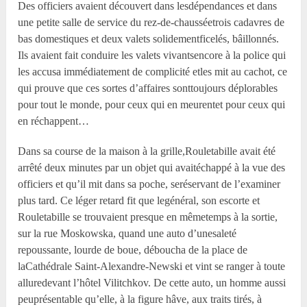
Des officiers avaient découvert dans lesdépendances et dans
une petite salle de service du rez-de-chausséetrois cadavres de
bas domestiques et deux valets solidementficelés, bâillonnés.
Ils avaient fait conduire les valets vivantsencore à la police qui
les accusa immédiatement de complicité etles mit au cachot, ce
qui prouve que ces sortes d’affaires sonttoujours déplorables
pour tout le monde, pour ceux qui en meurentet pour ceux qui
en réchappent…
Dans sa course de la maison à la grille,Rouletabille avait été
arrêté deux minutes par un objet qui avaitéchappé à la vue des
officiers et qu’il mit dans sa poche, seréservant de l’examiner
plus tard. Ce léger retard fit que legénéral, son escorte et
Rouletabille se trouvaient presque en mêmetemps à la sortie,
sur la rue Moskowska, quand une auto d’unesaleté
repoussante, lourde de boue, déboucha de la place de
laCathédrale Saint-Alexandre-Newski et vint se ranger à toute
alluredevant l’hôtel Vilitchkov. De cette auto, un homme aussi
peuprésentable qu’elle, à la figure hâve, aux traits tirés, à