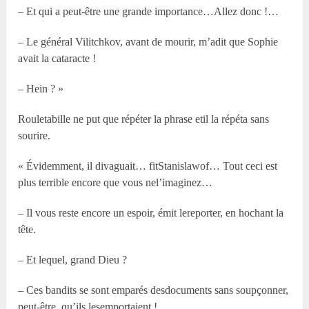
– Et qui a peut-être une grande importance…Allez donc !…
– Le général Vilitchkov, avant de mourir, m’adit que Sophie
avait la cataracte !
– Hein ? »
Rouletabille ne put que répéter la phrase etil la répéta sans
sourire.
« Évidemment, il divaguait… fitStanislawof… Tout ceci est
plus terrible encore que vous nel’imaginez…
– Il vous reste encore un espoir, émit lereporter, en hochant la
tête.
– Et lequel, grand Dieu ?
– Ces bandits se sont emparés desdocuments sans soupçonner,
peut-être, qu’ils lesemportaient !