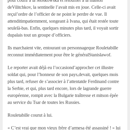
pour courir à la Moskowska et retourner à la maison
deVilitchkov, la sentinelle l’avait mis en joue. Celle-ci avait
reçul’ordre de l’officier de ne point le perdre de vue. Il
attenditimpatiemment, songeant à Ivana, qui était restée toute
seulelà-bas. Enfin, quelques minutes plus tard, il voyait sortir
dupalais tout un groupe d’officiers.
Ils marchaient vite, entourant un personnageque Rouletabille
reconnut immédiatement pour être le généralStanislawof.
Le reporter avait déjà eu l’occasiond’approcher cet illustre
soldat qui, pour l’honneur de son pays,devait, quelques mois
plus tard, refuser de s’associer à l’attentatde Ferdinand contre
la Serbie, et qui, plus tard encore, lors de lagrande guerre
européenne, rompit avec la Bulgarie traîtresse et mitson épée
au service du Tsar de toutes les Russies.
Rouletabille courut à lui.
« C’est vrai que mon vieux frère d’armesa été assassiné ! » lui