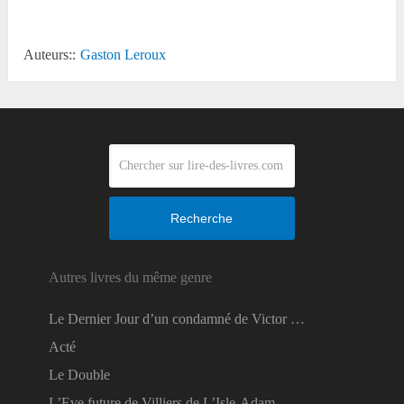
Auteurs::
Gaston Leroux
Recherche
Autres livres du même genre
Le Dernier Jour d’un condamné de Victor …
Acté
Le Double
L’Eve future de Villiers de L’Isle-Adam