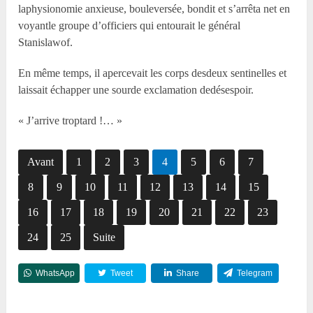
laphysionomie anxieuse, bouleversée, bondit et s’arrêta net en
voyantle groupe d’officiers qui entourait le général
Stanislawof.
En même temps, il apercevait les corps desdeux sentinelles et
laissait échapper une sourde exclamation dedésespoir.
« J’arrive troptard !… »
Avant
1
2
3
4
5
6
7
8
9
10
11
12
13
14
15
16
17
18
19
20
21
22
23
24
25
Suite
WhatsApp
Tweet
Share
Telegram
Reddit