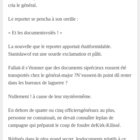
cria le général.
Le reporter se pencha à son oreille :
« Et les documentsvolés ! »
La nouvelle que le reporter apportait étaitformidable.
Stanislawof eut une sourde exclamation et pâlit.
Fallait-il s’étonner que des documents siprécieux eussent été
transportés chez le général-major ?N’eussent-ils point dû rester
dans les bureaux de laguerre ?
Nullement ! à cause de leur mystèremême.
En dehors de quatre ou cinq officiersgénéraux au plus,
personne ne connaissait, ne devait connaître leplan de
campagne qui préparait le coup de foudre deKirk-Kilissé.
Rédigés dans le plus grand secret, lesdocuments relatifs à ce