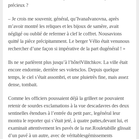
précieux ?
– Je crois me souvenir, général, qu’IvanaIvanovna, après
m’avoir montré les reliques et les bijoux de samère, avait
négligé ou oublié de refermer à clef le coffret. Nousavions
quitté la pièce précipitamment. Le berger Vélio était venunous
rechercher d’une façon si impérative de la part dugénéral ! »
Ils ne se parlèrent plus jusqu’à l’hôtelVilitchkov. La ville était
encore endormie, derrière ses voletsclos. Depuis quelque
temps, le ciel s’était assombri, et une pluietrès fine, mais assez
dense, tombait.
Comme les officiers poussaient déjà la grilleet ne pouvaient
retenir de sourdes exclamations à la vue descadavres des deux
sentinelles étendues à l’entrée du petit parc, legénéral leur
montra le reporter qui s’était jeté, à quatre pattes,devant lui, et
examinait attentivement les pavés de la rue.Rouletabille glissait
d’un pavé à un autre, avec de véritablesgémissements