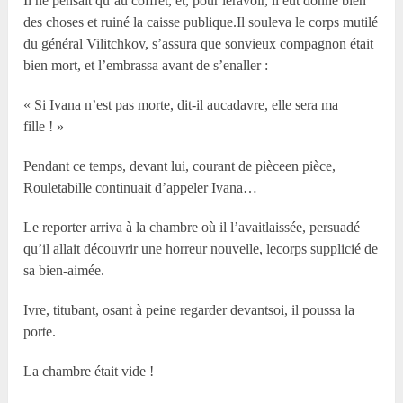
Il ne pensait qu’au coffret, et, pour leravoir, il eût donné bien
des choses et ruiné la caisse publique.Il souleva le corps mutilé
du général Vilitchkov, s’assura que sonvieux compagnon était
bien mort, et l’embrassa avant de s’enaller :
« Si Ivana n’est pas morte, dit-il aucadavre, elle sera ma
fille ! »
Pendant ce temps, devant lui, courant de pièceen pièce,
Rouletabille continuait d’appeler Ivana…
Le reporter arriva à la chambre où il l’avaitlaissée, persuadé
qu’il allait découvrir une horreur nouvelle, lecorps supplicié de
sa bien-aimée.
Ivre, titubant, osant à peine regarder devantsoi, il poussa la
porte.
La chambre était vide !