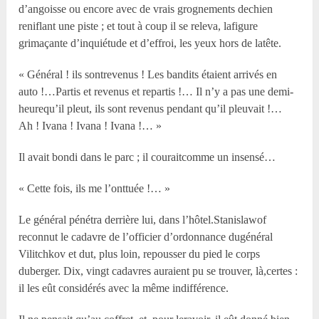
d’angoisse ou encore avec de vrais grognements dechien
reniflant une piste ; et tout à coup il se releva, lafigure
grimaçante d’inquiétude et d’effroi, les yeux hors de latête.
« Général ! ils sontrevenus ! Les bandits étaient arrivés en
auto !…Partis et revenus et repartis !… Il n’y a pas une demi-
heurequ’il pleut, ils sont revenus pendant qu’il pleuvait !…
Ah ! Ivana ! Ivana ! Ivana !… »
Il avait bondi dans le parc ; il couraitcomme un insensé…
« Cette fois, ils me l’onttuée !… »
Le général pénétra derrière lui, dans l’hôtel.Stanislawof
reconnut le cadavre de l’officier d’ordonnance dugénéral
Vilitchkov et dut, plus loin, repousser du pied le corps
duberger. Dix, vingt cadavres auraient pu se trouver, là,certes :
il les eût considérés avec la même indifférence.