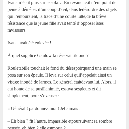
Ivana n’était plus sur le sofa… En revanche,il n’eut point de
peine à démêler, d’un coup d’œil, dans ledésordre des objets
qui l’entouraient, la trace d’une courte lutte,de la brève
résistance que la jeune fille avait tenté d’opposer àses
ravisseurs.
Ivana avait été enlevée !
À quel supplice Gaulow la réservait-ildonc ?
Rouletabille touchait le fond du désespoirquand une main se
posa sur son épaule. Il leva sur celui quil’appelait ainsi un
visage inondé de larmes. Le général étaitdevant lui. Alors, il
eut honte de sa pusillanimité, essuya sespleurs et dit
simplement, pour s’excuser :
« Général ! pardonnez-moi ! Jel’aimais !
– Eh bien ? fit l’autre, impassible etpoursuivant sa sombre
pensée, eh bien ? elle estmorte ?