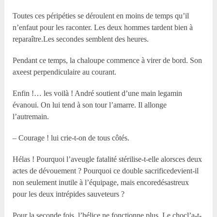
Toutes ces péripéties se déroulent en moins de temps qu’il
n’enfaut pour les raconter. Les deux hommes tardent bien à
reparaître.Les secondes semblent des heures.
Pendant ce temps, la chaloupe commence à virer de bord. Son
axeest perpendiculaire au courant.
Enfin !… les voilà ! André soutient d’une main legamin
évanoui. On lui tend à son tour l’amarre. Il allonge
l’autremain.
– Courage ! lui crie-t-on de tous côtés.
Hélas ! Pourquoi l’aveugle fatalité stérilise-t-elle alorsces deux
actes de dévouement ? Pourquoi ce double sacrificedevient-il
non seulement inutile à l’équipage, mais encoredésastreux
pour les deux intrépides sauveteurs ?
Pour la seconde fois, l’hélice ne fonctionne plus. Le chocl’a-t-