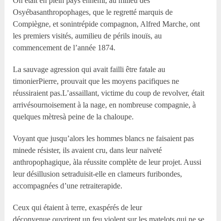
On était en plein pays ennemi, au milieu des
Osyébasanthropophages, que le regretté marquis de
Compiègne, et sonintrépide compagnon, Alfred Marche, ont
les premiers visités, aumilieu de périls inouïs, au
commencement de l’année 1874.
La sauvage agression qui avait failli être fatale au
timonierPierre, prouvait que les moyens pacifiques ne
réussiraient pas.L’assaillant, victime du coup de revolver, était
arrivésournoisement à la nage, en nombreuse compagnie, à
quelques mètresà peine de la chaloupe.
Voyant que jusqu’alors les hommes blancs ne faisaient pas
minede résister, ils avaient cru, dans leur naïveté
anthropophagique, àla réussite complète de leur projet. Aussi
leur désillusion setraduisit-elle en clameurs furibondes,
accompagnées d’une retraiterapide.
Ceux qui étaient à terre, exaspérés de leur
déconvenue,ouvrirent un feu violent sur les matelots qui ne se