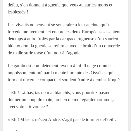
defeu, s’en donnent à gueule que veux-tu sur les morts et
lesblessés !
Les vivants ne peuvent se soustraire à leur atteinte qu’à
forcede mouvement ; et encore les deux Européens se sentent
detemps à autre frôlés par la carapace rugueuse d’un saurien
hideux,dont la gueule se referme avec le bruit d’un couvercle
de malle surle torse d’un noir à l’agonie.
Le gamin est complètement revenu à lui. Il nage comme
unpoisson, entouré par la meute hurlante des Osyébas qui
forment uncercle compact, et soutient André à demi suffoqué.
– Eh ! Là-bas, tas de mal blanchis, vous pourriez pasme
donner un coup de main, au lieu de me regarder comme ça
avecvotre air vorace ?…
« Eh ! M’sieu, m’sieu André, s’agit pas de tourner del’œil…