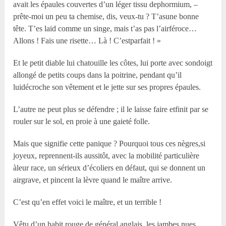
avait les épaules couvertes d’un léger tissu dephormium, –
prête-moi un peu ta chemise, dis, veux-tu ? T’asune bonne
tête. T’es laid comme un singe, mais t’as pas l’airféroce…
Allons ! Fais une risette… Là ! C’estparfait ! »
Et le petit diable lui chatouille les côtes, lui porte avec sondoigt
allongé de petits coups dans la poitrine, pendant qu’il
luidécroche son vêtement et le jette sur ses propres épaules.
L’autre ne peut plus se défendre ; il le laisse faire etfinit par se
rouler sur le sol, en proie à une gaieté folle.
Mais que signifie cette panique ? Pourquoi tous ces nègres,si
joyeux, reprennent-ils aussitôt, avec la mobilité particulière
àleur race, un sérieux d’écoliers en défaut, qui se donnent un
airgrave, et pincent la lèvre quand le maître arrive.
C’est qu’en effet voici le maître, et un terrible !
Vêtu d’un habit rouge de général anglais, les jambes nues,