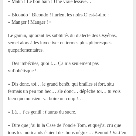
« Mâtin ! Le bon bain ! Une vraie lessive…
– Bicondo ! Bicondo ! hurlent les noirs.C’est-à-dire :
« Manger ! Manger ! »
Le gamin, ignorant les subtilités du dialecte des Osyébas,
semet alors à les invectiver en termes plus pittoresques
queparlementaires.
– Des imbéciles, quoi !… Ça n’a seulement pas
vul’obélisque !
« Dis donc, toi… le grand benêt, qui brailles si fort, situ
fermais un peu ton bec… aïe donc… dépêche-toi… tu vois
bien quemonsieur va boire un coup !…
« Là… t’es gentil ; t’auras du sucre.
« Dire que j’ai lu la Case de l’oncle Tom, et quej’ai cru que
tous les moricauds étaient des bons nègres… Benoui ! Va-t’en