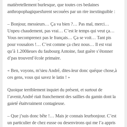
matièretellement burlesque, que toutes ces bedaines
anthropophagiquesfurent secouées par un rire inextinguible :
– Bonjour, messieurs… Ça va bien ?… Pas mal, merci…
Unpeu chaudement, pas vrai… C’est le temps qui veut ça…
Vous necomprenez pas le français… Ça se voit… Tant pis
pour vousalors !… C’est comme ça chez nous… Il est vrai
qu’à 1.200lieues du faubourg Antoine, faut guère s’étonner
d’pas trouverd’école primaire.
« Ben, voyons, m’sieu André, dites-leur donc quéque chose,à
ces gens, vous qui savez le latin ! »
Quoique terriblement inquiet du présent, et surtout de
l’avenir,André riait franchement des saillies du gamin dont la
gaieté étaitvraiment contagieuse.
– Que j’suis donc bête !… Mais je connais leurbonjour. C’est
un particulier de chez eusse ou desenvirons qui me l’a appris