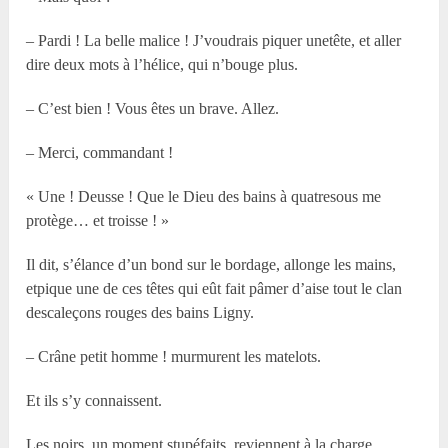
– Pardi ! La belle malice ! J’voudrais piquer unetête, et aller
dire deux mots à l’hélice, qui n’bouge plus.
– C’est bien ! Vous êtes un brave. Allez.
– Merci, commandant !
« Une ! Deusse ! Que le Dieu des bains à quatresous me
protège… et troisse ! »
Il dit, s’élance d’un bond sur le bordage, allonge les mains,
etpique une de ces têtes qui eût fait pâmer d’aise tout le clan
descaleçons rouges des bains Ligny.
– Crâne petit homme ! murmurent les matelots.
Et ils s’y connaissent.
Les noirs, un moment stupéfaits, reviennent à la charge.