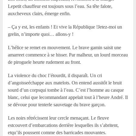
Lepetit chauffeur est toujours sous l’eau. Sa tête falote,
auxcheveux clairs, émerge enfin.
– Ça y est, les enfants ! Et vive la République !Jetez-moi un
grelin, n’importe quoi… allons-y !
L’hélice se remet en mouvement. Le brave gamin saisit une
amarreet commence à se hisser. Par malheur, un lourd morceau
de piroguele heurte rudement au front.
La violence du choc l’étourdit, il disparaît. Un cri
d’angoisseéchappe aux matelots. On entend aussitôt le bruit
sourd d’un corpsqui tombe à l’eau. C’est l’homme au casque
blanc, celui que lecommandant appelait tout à l’heure André. Il
se dévoue pour tenterle sauvetage du brave garçon.
Les noirs rétrécissent leur cercle menaçant. Le fleuve
estcouvert d’embarcations derrière lesquelles ils s’abritent,
etqu’ils poussent comme des barricades mouvantes.