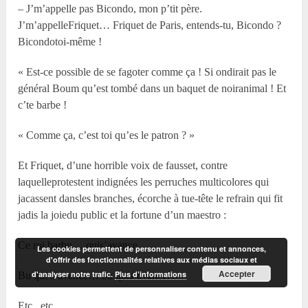
– J’m’appelle pas Bicondo, mon p’tit père.
J’m’appelleFriquet… Friquet de Paris, entends-tu, Bicondo ?
Bicondotoi-même !
« Est-ce possible de se fagoter comme ça ! Si ondirait pas le
général Boum qu’est tombé dans un baquet de noiranimal ! Et
c’te barbe !
« Comme ça, c’est toi qu’es le patron ? »
Et Friquet, d’une horrible voix de fausset, contre
laquelleprotestent indignées les perruches multicolores qui
jacassent dansles branches, écorche à tue-tête le refrain qui fit
jadis la joiedu public et la fortune d’un maestro :
Ce roi barbu… quis’avance…
Les cookies permettent de personnaliser contenu et annonces,
d'offrir des fonctionnalités relatives aux médias sociaux et
Accepter
d'analyser notre trafic.
Plus d’informations
Bu qui s’avance… bu quis’avance…
Etc., etc.