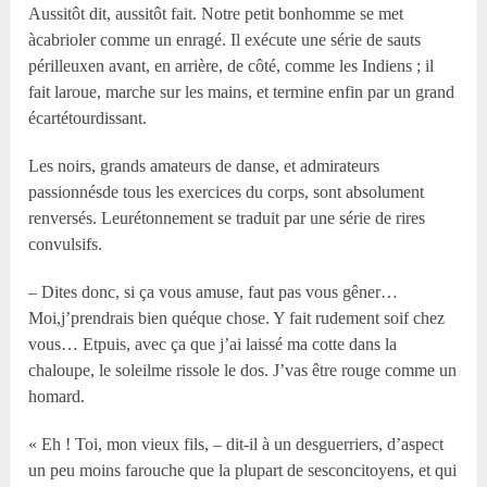
Aussitôt dit, aussitôt fait. Notre petit bonhomme se met
àcabrioler comme un enragé. Il exécute une série de sauts
périlleuxen avant, en arrière, de côté, comme les Indiens ; il
fait laroue, marche sur les mains, et termine enfin par un grand
écartétourdissant.
Les noirs, grands amateurs de danse, et admirateurs
passionnésde tous les exercices du corps, sont absolument
renversés. Leurétonnement se traduit par une série de rires
convulsifs.
– Dites donc, si ça vous amuse, faut pas vous gêner…
Moi,j’prendrais bien quéque chose. Y fait rudement soif chez
vous… Etpuis, avec ça que j’ai laissé ma cotte dans la
chaloupe, le soleilme rissole le dos. J’vas être rouge comme un
homard.
« Eh ! Toi, mon vieux fils, – dit-il à un desguerriers, d’aspect
un peu moins farouche que la plupart de sesconcitoyens, et qui