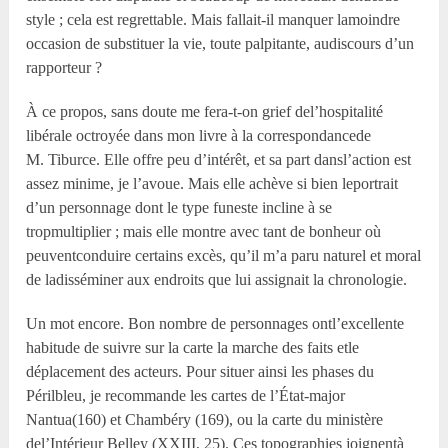
style ; cela est regrettable. Mais fallait-il manquer lamoindre
occasion de substituer la vie, toute palpitante, audiscours d’un
rapporteur ?
À ce propos, sans doute me fera-t-on grief del’hospitalité
libérale octroyée dans mon livre à la correspondancede
M. Tiburce. Elle offre peu d’intérêt, et sa part dansl’action est
assez minime, je l’avoue. Mais elle achève si bien leportrait
d’un personnage dont le type funeste incline à se
tropmultiplier ; mais elle montre avec tant de bonheur où
peuventconduire certains excès, qu’il m’a paru naturel et moral
de ladisséminer aux endroits que lui assignait la chronologie.
Un mot encore. Bon nombre de personnages ontl’excellente
habitude de suivre sur la carte la marche des faits etle
déplacement des acteurs. Pour situer ainsi les phases du
Périlbleu, je recommande les cartes de l’État-major
Nantua(160) et Chambéry (169), ou la carte du ministère
del’Intérieur Belley (XXIII, 25). Ces topographies joignentà