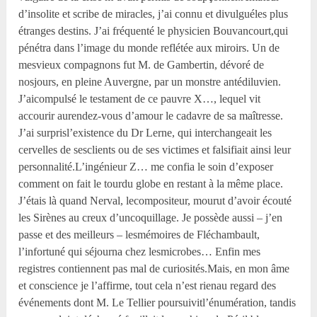
d’insolite et scribe de miracles, j’ai connu et divulguéles plus
étranges destins. J’ai fréquenté le physicien Bouvancourt,qui
pénétra dans l’image du monde reflétée aux miroirs. Un de
mesvieux compagnons fut M. de Gambertin, dévoré de
nosjours, en pleine Auvergne, par un monstre antédiluvien.
J’aicompulsé le testament de ce pauvre X…, lequel vit
accourir aurendez-vous d’amour le cadavre de sa maîtresse.
J’ai surprisl’existence du Dr Lerne, qui interchangeait les
cervelles de sesclients ou de ses victimes et falsifiait ainsi leur
personnalité.L’ingénieur Z… me confia le soin d’exposer
comment on fait le tourdu globe en restant à la même place.
J’étais là quand Nerval, lecompositeur, mourut d’avoir écouté
les Sirènes au creux d’uncoquillage. Je possède aussi – j’en
passe et des meilleurs – lesmémoires de Fléchambault,
l’infortuné qui séjourna chez lesmicrobes… Enfin mes
registres contiennent pas mal de curiosités.Mais, en mon âme
et conscience je l’affirme, tout cela n’est rienau regard des
événements dont M. Le Tellier poursuivitl’énumération, tandis