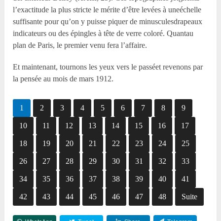
l’exactitude la plus stricte le mérite d’être levées à uneéchelle
suffisante pour qu’on y puisse piquer de minusculesdrapeaux
indicateurs ou des épingles à tête de verre coloré. Quantau
plan de Paris, le premier venu fera l’affaire.
Et maintenant, tournons les yeux vers le passéet revenons par
la pensée au mois de mars 1912.
1
2
3
4
5
6
7
8
9
10
11
12
13
14
15
16
17
18
19
20
21
22
23
24
25
26
27
28
29
30
31
32
33
34
35
36
37
38
39
40
41
42
43
44
45
46
47
48
Suite