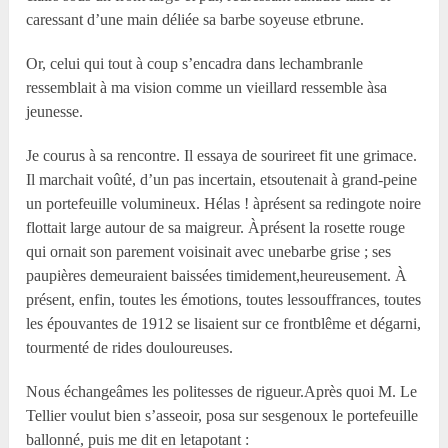
caressant d’une main déliée sa barbe soyeuse etbrune.
Or, celui qui tout à coup s’encadra dans lechambranle
ressemblait à ma vision comme un vieillard ressemble àsa
jeunesse.
Je courus à sa rencontre. Il essaya de sourireet fit une grimace.
Il marchait voûté, d’un pas incertain, etsoutenait à grand-peine
un portefeuille volumineux. Hélas ! àprésent sa redingote noire
flottait large autour de sa maigreur. Àprésent la rosette rouge
qui ornait son parement voisinait avec unebarbe grise ; ses
paupières demeuraient baissées timidement,heureusement. À
présent, enfin, toutes les émotions, toutes lessouffrances, toutes
les épouvantes de 1912 se lisaient sur ce frontblême et dégarni,
tourmenté de rides douloureuses.
Nous échangeâmes les politesses de rigueur.Après quoi M. Le
Tellier voulut bien s’asseoir, posa sur sesgenoux le portefeuille
ballonné, puis me dit en letapotant :