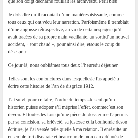
que son doigt décharné fouillait les archivesdu Péril bleu.
Je dois dire qu’il racontait d’une manièresaisissante, comme
tous ceux qui ont vécu leur narration. Parfoismême il tremblait
d’une angoisse rétrospective, au vu de certainespages qu’il
avait tracées de sa propre main vacillante, au sortird’un nouvel
accident, « tout chaud », pour ainsi dire, etsous le coup du
désespoir.
Ce jour-là, nous oubliâmes tous deux l’heuredu déjeuner.
Telles sont les conjonctures dans lesquellesje fus appelé à
écrire cette histoire de l’an de disgrâce 1912.
J’ai suivi, pour ce faire, l’ordre du temps –le seul qu’un
historien puisse adopter s’il méprise l’effet, commec’est son
devoir. Et toutes les fois qu’une pièce du dossier me l’apermis
par sa concision, sa brièveté, sa justesse et la bonhomie deson
écriture, je l’ai versée telle quelle à ma relation. Il enrésulte un
ensemble fort disparate et beaucoup de morceaux dénuésde