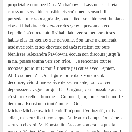
propriétaire nommée DariaMichaëlowna Lassounska. Il était
caressant, serviable, sensible etsecrètement sensuel. Il
possédait une voix agréable, touchaitconvenablement du piano
et avait l’habitude de dévorer des yeux lapersonne avec
laquelle il s’entretenait. Il s’habillait avec soinet portait ses
habits plus longtemps que personne. Son large mentonétait
rasé avec soin et ses cheveux peignés restaient toujours
bienlisses. Alexandra Pawlowna écouta son discours jusqu’à
la fin, puisse tourna vers son frère. – Je rencontre tout le
mondeaujourd’hui ; tout à l’heure j’ai causé avec Lejnieff. –
Ah ! vraiment ? – Oui, figure-toi-le dans son drochki
decourse, vêtu d’une espèce de sac en toile, tout couvert
depoussière… Quel original ! – Original, c’est possible ;mais
c’est un excellent homme. – Comment, lui, monsieurLejnieff ?
demanda Konstantin tout étonné. – Oui,
MichaëlMichaëlowitch Lejnieff, répondit Volinzoff ; mais,
adieu, masœur, il est temps que j’aille aux champs. On sème le
sarrasin cheztoi. M. Konstantin t’accompagnera jusqu’à la
maison. Volinzoff mitson cheval au trot. – Avec le plus grand