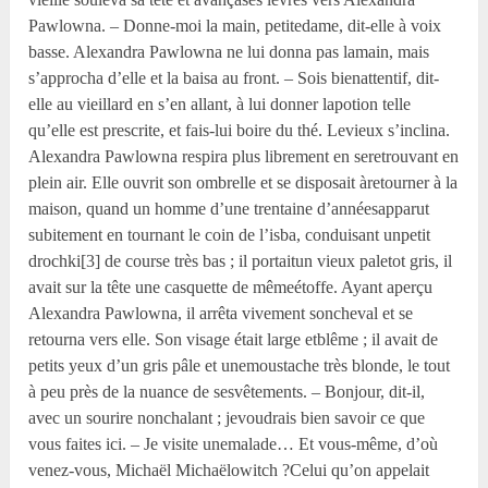
Pawlowna. – Donne-moi la main, petitedame, dit-elle à voix
basse. Alexandra Pawlowna ne lui donna pas lamain, mais
s’approcha d’elle et la baisa au front. – Sois bienattentif, dit-
elle au vieillard en s’en allant, à lui donner lapotion telle
qu’elle est prescrite, et fais-lui boire du thé. Levieux s’inclina.
Alexandra Pawlowna respira plus librement en seretrouvant en
plein air. Elle ouvrit son ombrelle et se disposait àretourner à la
maison, quand un homme d’une trentaine d’annéesapparut
subitement en tournant le coin de l’isba, conduisant unpetit
drochki[3] de course très bas ; il portaitun vieux paletot gris, il
avait sur la tête une casquette de mêmeétoffe. Ayant aperçu
Alexandra Pawlowna, il arrêta vivement soncheval et se
retourna vers elle. Son visage était large etblême ; il avait de
petits yeux d’un gris pâle et unemoustache très blonde, le tout
à peu près de la nuance de sesvêtements. – Bonjour, dit-il,
avec un sourire nonchalant ; jevoudrais bien savoir ce que
vous faites ici. – Je visite unemalade… Et vous-même, d’où
venez-vous, Michaël Michaëlowitch ?Celui qu’on appelait