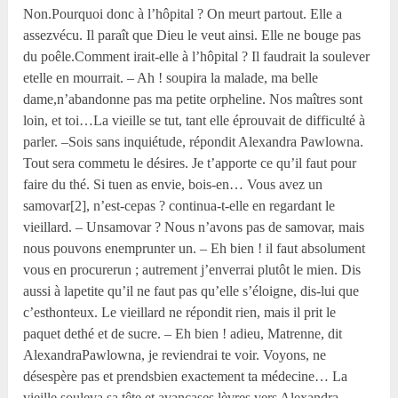
Non.Pourquoi donc à l’hôpital ? On meurt partout. Elle a
assezvécu. Il paraît que Dieu le veut ainsi. Elle ne bouge pas
du poêle.Comment irait-elle à l’hôpital ? Il faudrait la soulever
etelle en mourrait. – Ah ! soupira la malade, ma belle
dame,n’abandonne pas ma petite orpheline. Nos maîtres sont
loin, et toi…La vieille se tut, tant elle éprouvait de difficulté à
parler. –Sois sans inquiétude, répondit Alexandra Pawlowna.
Tout sera commetu le désires. Je t’apporte ce qu’il faut pour
faire du thé. Si tuen as envie, bois-en… Vous avez un
samovar[2], n’est-cepas ? continua-t-elle en regardant le
vieillard. – Unsamovar ? Nous n’avons pas de samovar, mais
nous pouvons enemprunter un. – Eh bien ! il faut absolument
vous en procurerun ; autrement j’enverrai plutôt le mien. Dis
aussi à lapetite qu’il ne faut pas qu’elle s’éloigne, dis-lui que
c’esthonteux. Le vieillard ne répondit rien, mais il prit le
paquet dethé et de sucre. – Eh bien ! adieu, Matrenne, dit
AlexandraPawlowna, je reviendrai te voir. Voyons, ne
désespère pas et prendsbien exactement ta médecine… La
vieille souleva sa tête et avançases lèvres vers Alexandra