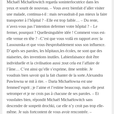
Michaël Michaëlowitch regarda soninterlocutrice dans les
yeux et sourit de nouveau. – Vous avez bienfait d’aller visiter
une malade, continua-t-il : mais nevaudrait-il pas mieux la faire
transporter à l’hôpital ? –Elle est trop faible… – Du reste,
n’avez-vous pas l’intention defermer votre hôpital ? – Le
fermer, pourquoi ? Quellesingulière idée ! Comment vous est-
elle venue en tête ? –C’est que vous voilà en rapport avec la
Lassounska et que vous êtesprobablement sous son influence.
D’après ses paroles, les hôpitaux,les écoles, ne sont que des
niaiseries, des inventions inutiles. Labienfaisance doit être
individuelle et la civilisation aussi ;tout cela est l’affaire de
l’âme… C’est ainsi qu’elle s’exprime, ilme semble. Je
voudrais bien savoir qui la fait chanter de la sorte.Alexandra
Pawlowna se mit à rire. – Daria Michaëlowna est une
femmed’esprit ; je l’aime et l’estime beaucoup, mais elle peut
setromper et je ne crois pas à chacune de ses paroles. – Et
vousfaites bien, répondit Michaël Michaëlowitch sans
descendre de sonpetit drochki, car elle n’y croit pas trop elle-
même. Je suis fortcontent de vous avoir rencontrée. –