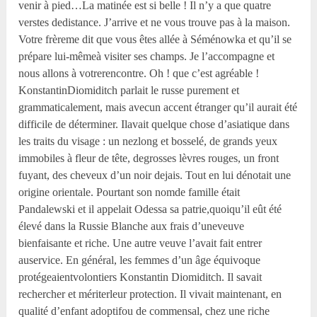
venir à pied…La matinée est si belle ! Il n’y a que quatre
verstes dedistance. J’arrive et ne vous trouve pas à la maison.
Votre frèreme dit que vous êtes allée à Séménowka et qu’il se
prépare lui-mêmeà visiter ses champs. Je l’accompagne et
nous allons à votrerencontre. Oh ! que c’est agréable !
KonstantinDiomiditch parlait le russe purement et
grammaticalement, mais avecun accent étranger qu’il aurait été
difficile de déterminer. Ilavait quelque chose d’asiatique dans
les traits du visage : un nezlong et bosselé, de grands yeux
immobiles à fleur de tête, degrosses lèvres rouges, un front
fuyant, des cheveux d’un noir dejais. Tout en lui dénotait une
origine orientale. Pourtant son nomde famille était
Pandalewski et il appelait Odessa sa patrie,quoiqu’il eût été
élevé dans la Russie Blanche aux frais d’uneveuve
bienfaisante et riche. Une autre veuve l’avait fait entrer
auservice. En général, les femmes d’un âge équivoque
protégeaientvolontiers Konstantin Diomiditch. Il savait
rechercher et mériterleur protection. Il vivait maintenant, en
qualité d’enfant adoptifou de commensal, chez une riche