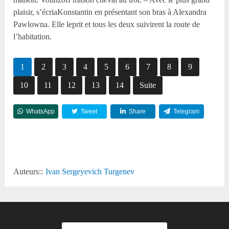
plaisir, s’écriaKonstantin en présentant son bras à Alexandra
Pawlowna. Elle leprit et tous les deux suivirent la route de
l’habitation.
1
2
3
4
5
6
7
8
9
10
11
12
13
14
Suite
WhatsApp
Tweet
Share
Telegram
Reddit
Auteurs::
Ivan Sergeyevich Turgenev