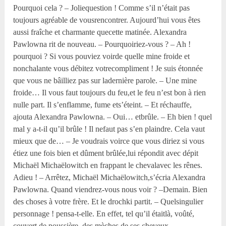
Pourquoi cela ? – Joliequestion ! Comme s’il n’était pas
toujours agréable de vousrencontrer. Aujourd’hui vous êtes
aussi fraîche et charmante quecette matinée. Alexandra
Pawlowna rit de nouveau. – Pourquoiriez-vous ? – Ah !
pourquoi ? Si vous pouviez voirde quelle mine froide et
nonchalante vous débitez votrecompliment ! Je suis étonnée
que vous ne bâilliez pas sur ladernière parole. – Une mine
froide… Il vous faut toujours du feu,et le feu n’est bon à rien
nulle part. Il s’enflamme, fume ets’éteint. – Et réchauffe,
ajouta Alexandra Pawlowna. – Oui… etbrûle. – Eh bien ! quel
mal y a-t-il qu’il brûle ! Il nefaut pas s’en plaindre. Cela vaut
mieux que de… – Je voudrais voirce que vous diriez si vous
étiez une fois bien et dûment brûlée,lui répondit avec dépit
Michaël Michaëlowitch en frappant le chevalavec les rênes.
Adieu ! – Arrêtez, Michaël Michaëlowitch,s’écria Alexandra
Pawlowna. Quand viendrez-vous nous voir ? –Demain. Bien
des choses à votre frère. Et le drochki partit. – Quelsingulier
personnage ! pensa-t-elle. En effet, tel qu’il étaitlà, voûté,
couvert de poussière, des mèches de ses cheveux