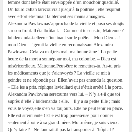
femme dont latête était enveloppée d’un mouchoir quadrillé.
Un lourd caftan larecouvrait jusqu’à la poitrine ; elle respirait
avec effort etremuait faiblement ses mains amaigries.
Alexandra Pawlownas’approcha de la vieille et posa ses doigts
sur son front. Il étaitbrûlant. – Comment te sens-tu, Matrenne ?
lui demanda-t-elleen s’inclinant sur le poêle. – Mon Dieu… !
mon Dieu… !gémit la vieille en reconnaissant Alexandra
Pawlowna. Cela va mal,très mal, ma bonne âme ! La petite
heure de la mort a sonnépour moi, ma colombe. – Dieu est
miséricordieux, Matrenne.Peut-être te remettras-tu. As-tu pris
les médicaments que je t’aienvoyés ? La vieille se mit à
geindre et ne répondit pas. Ellen’avait pas entendu la question.
– Elle les a pris, répliqua levieillard qui s’était arrêté à la porte.
Alexandra Pawlowna seretourna vers lui. – N’y a-t-il que toi
auprès d’elle ? luidemanda-t-elle. – Il y a sa petite-fille ; mais
vous le voyez,elle s’en va toujours. Elle ne peut tenir en place.
Elle est siremuante ! Elle est trop paresseuse pour donner
seulement àboire à sa grand-mère. Moi-même, je suis vieux.
Qu’y faire ? –Ne faudrait-il pas la transporter à l’hôpital ? –