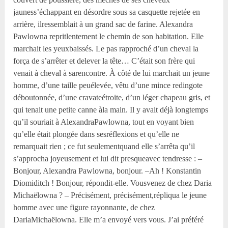
jauness’échappant en désordre sous sa casquette rejetée en
arrière, ilressemblait à un grand sac de farine. Alexandra
Pawlowna repritlentement le chemin de son habitation. Elle
marchait les yeuxbaissés. Le pas rapproché d’un cheval la
força de s’arrêter et delever la tête… C’était son frère qui
venait à cheval à sarencontre. À côté de lui marchait un jeune
homme, d’une taille peuélevée, vêtu d’une mince redingote
déboutonnée, d’une cravateétroite, d’un léger chapeau gris, et
qui tenait une petite canne àla main. Il y avait déjà longtemps
qu’il souriait à AlexandraPawlowna, tout en voyant bien
qu’elle était plongée dans sesréflexions et qu’elle ne
remarquait rien ; ce fut seulementquand elle s’arrêta qu’il
s’approcha joyeusement et lui dit presqueavec tendresse : –
Bonjour, Alexandra Pawlowna, bonjour. –Ah ! Konstantin
Diomiditch ! Bonjour, répondit-elle. Vousvenez de chez Daria
Michaëlowna ? – Précisément, précisément,répliqua le jeune
homme avec une figure rayonnante, de chez
DariaMichaëlowna. Elle m’a envoyé vers vous. J’ai préféré