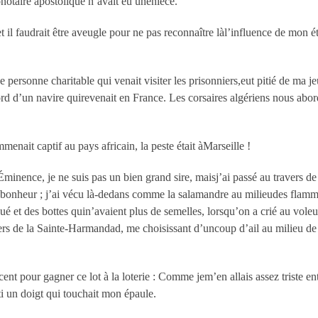
onotaire apostolique n’avait eu unenièce.
il faudrait être aveugle pour ne pas reconnaître làl’influence de mon éto
 personne charitable qui venait visiter les prisonniers,eut pitié de ma 
d d’un navire quirevenait en France. Les corsaires algériens nous abord
ait captif au pays africain, la peste était àMarseille !
Éminence, je ne suis pas un bien grand sire, maisj’ai passé au travers d
nbonheur ; j’ai vécu là-dedans comme la salamandre au milieudes flamm
ué et des bottes quin’avaient plus de semelles, lorsqu’on a crié au vole
chers de la Sainte-Harmandad, me choisissant d’uncoup d’ail au milieu de
nt pour gagner ce lot à la loterie : Comme jem’en allais assez triste ent
ti un doigt qui touchait mon épaule.