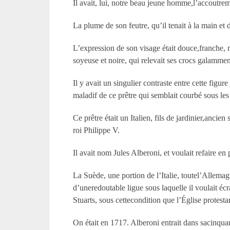
Il avait, lui, notre beau jeune homme,l’accoutre
La plume de son feutre, qu’il tenait à la main et d
L’expression de son visage était douce,franche, 
soyeuse et noire, qui relevait ses crocs galammen
Il y avait un singulier contraste entre cette figu
maladif de ce prêtre qui semblait courbé sous les
Ce prêtre était un Italien, fils de jardinier,anci
roi Philippe V.
Il avait nom Jules Alberoni, et voulait refaire e
La Suède, une portion de l’Italie, toutel’Allemagn
d’uneredoutable ligue sous laquelle il voulait écr
Stuarts, sous cettecondition que l’Église protestan
On était en 1717. Alberoni entrait dans sacinquan