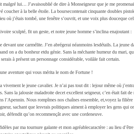
ait malgré lui… J’avaisoublié de dire à Monseigneur que je me promenais
 coucher à la belle étoile. La boursecontenait cinquante doubles pistol
lieu où j’étais tombé, une fenêtre s’ouvrit, et une voix plus douceque c
oire sculpté, fit un geste, et notre jeune homme s’inclina enajoutant :
e devant une carmélite. J’en abrégerai néanmoins lesdétails. La jeune da
and on a du bonheur etdu génie. Sans la méchante humeur du mari, qui 
serais à présent un personnage considérable, voilàle fait certain.
une aventure qui vous mérita le nom de Fortune !
ivement le jeune cavalier. Je n’ai pas tout dit : lejour même où j’entra
Sans la jalousie maladroite decet excellent seigneur, c’en était fait de 
 l’Apennin. Nous rompîmes nos chaînes ensemble, et,voyez la filière 
gneur, sachant que lesvrais politiques aiment à employer les gens qui on
 voir, défendit qu’on recommençât avec une cordeneuve.
idèles par ma tournure galante et mon agréablecaractère : au lieu d’être 