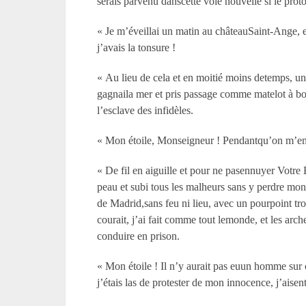
serais parvenu danscette voie nouvelle si le prot
« Je m’éveillai un matin au châteauSaint-Ange, et 
j’avais la tonsure !
« Au lieu de cela et en moitié moins detemps, une
gagnaila mer et pris passage comme matelot à bor
l’esclave des infidèles.
« Mon étoile, Monseigneur ! Pendantqu’on m’emmen
« De fil en aiguille et pour ne pasennuyer Votre 
peau et subi tous les malheurs sans y perdre mo
de Madrid,sans feu ni lieu, avec un pourpoint tro
courait, j’ai fait comme tout lemonde, et les ar
conduire en prison.
« Mon étoile ! Il n’y aurait pas euun homme sur ce
j’étais las de protester de mon innocence, j’aisen