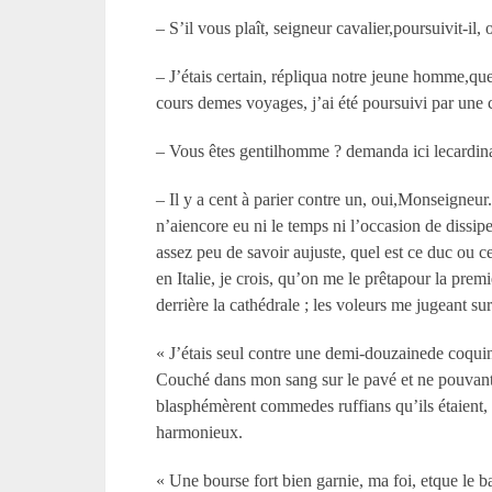
– S’il vous plaît, seigneur cavalier,poursuivit-il
– J’étais certain, répliqua notre jeune homme,que
cours demes voyages, j’ai été poursuivi par une 
– Vous êtes gentilhomme ? demanda ici lecardina
– Il y a cent à parier contre un, oui,Monseigneu
n’aiencore eu ni le temps ni l’occasion de dissip
assez peu de savoir aujuste, quel est ce duc ou 
en Italie, je crois, qu’on me le prêtapour la prem
derrière la cathédrale ; les voleurs me jugeant su
« J’étais seul contre une demi-douzainede coquin
Couché dans mon sang sur le pavé et ne pouvant p
blasphémèrent commedes ruffians qu’ils étaient, e
harmonieux.
« Une bourse fort bien garnie, ma foi, etque le 