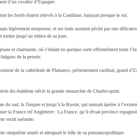
ment d’un cavalier d’Espagne.
ont les bords étaient relevés à la Castillane, balayait presque le sol.
mais légèrement moqueuse, et ses traits auraient péché par une délicate
t tordus jusqu’au milieu de sa joue.
re jeune et charmante, où s’étalait en quelque sorte effrontément toute l’
 fatigues de la pensée.
en sonneur de la cathédrale de Plaisance, présentement cardinal, grand d’
n plein dix-huitième siècle la grande monarchie de Charles-quint.
e du sud, la Turquie et jusqu’à la Russie, qui naissait àpeine à l’existen
aser la France etl’Angleterre : La France, qu’il rêvait province espagnole,
te serait anéantie.
te cinquième année et atteignait le faîte de sa puissancepolitique.