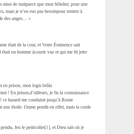
 ainsi de nuitparce que mon hôtelier, pour une
es, mais je n’en eus pas besoinpour rentrer à
elle des anges… »
me était de la cour, et Votre Éminence sait
était un homme àcourte vue et qui me fit jeter
i en prison, mon logis brûla
moi ! En prison,d’ailleurs, je fis la connaissance
! ce hasard me conduisit jusqu’à Rome
t une étoile. Onme pendit en effet, mais la corde
pendu, feu le petitcollet
[1]
, et Dieu sait où je