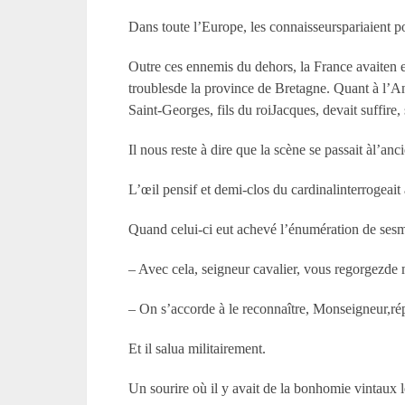
Dans toute l’Europe, les connaisseurspariaient po
Outre ces ennemis du dehors, la France avaiten e
troublesde la province de Bretagne. Quant à l’Ang
Saint-Georges, fils du roiJacques, devait suffire
Il nous reste à dire que la scène se passait àl’a
L’œil pensif et demi-clos du cardinalinterrogeai
Quand celui-ci eut achevé l’énumération de sesméri
– Avec cela, seigneur cavalier, vous regorgezde 
– On s’accorde à le reconnaître, Monseigneur,ré
Et il salua militairement.
Un sourire où il y avait de la bonhomie vintaux l