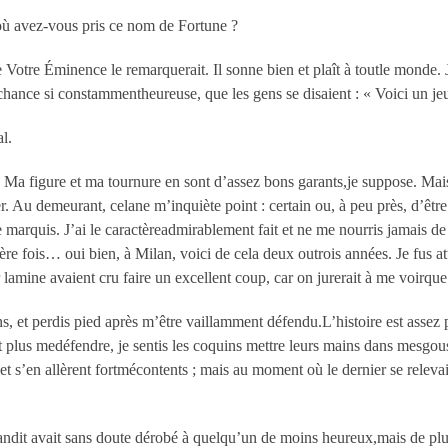
, où avez-vous pris ce nom de Fortune ?
 Votre Éminence le remarquerait. Il sonne bien et plaît à toutle monde. J
chance si constammentheureuse, que les gens se disaient : « Voici un j
l.
r. Ma figure et ma tournure en sont d’assez bons garants,je suppose. Mai
er. Au demeurant, celane m’inquiète point : certain ou, à peu près, d’êtr
ce marquis. J’ai le caractèreadmirablement fait et ne me nourris jamais 
ière fois… oui bien, à Milan, voici de cela deux outrois années. Je fus at
r lamine avaient cru faire un excellent coup, car on jurerait à me voirque
s, et perdis pied après m’être vaillamment défendu.L’histoire est asse
lus medéfendre, je sentis les coquins mettre leurs mains dans mesgousse
t s’en allèrent fortmécontents ; mais au moment où le dernier se relevai
bandit avait sans doute dérobé à quelqu’un de moins heureux,mais de plus