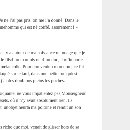
e ne l’ai pas pris, on me l’a donné. Dans le
eunehomme qui est né coiffé, assurément ! »
s il y a autour de ma naissance un nuage que je
e le filsd’un marquis ou d’un duc, il m’importe
de mélancolie. Pour enrevenir à mon nom, ce fut
taqué sur le tard, dans une petite rue quiest
 j’ai des doublons pleins les poches.
z piquante, ne vous impatientez pas,Monseigneur.
ts, où il n’y avait absolument rien. Ils
t, unobjet heurta ma poitrine et rendit un son
 riche que moi, venait de glisser hors de sa