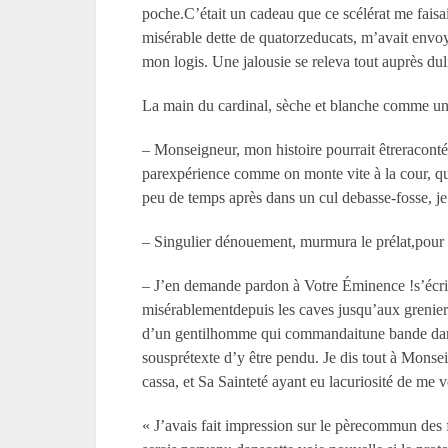
poche.C’était un cadeau que ce scélérat me fais
misérable dette de quatorzeducats, m’avait envoyé
mon logis. Une jalousie se releva tout auprès du
La main du cardinal, sèche et blanche comme univ
– Monseigneur, mon histoire pourrait êtreraconté
parexpérience comme on monte vite à la cour, qu
peu de temps après dans un cul debasse-fosse, je 
– Singulier dénouement, murmura le prélat,pour 
– J’en demande pardon à Votre Éminence !s’écria v
misérablementdepuis les caves jusqu’aux greniers. 
d’un gentilhomme qui commandaitune bande dans
sousprétexte d’y être pendu. Je dis tout à Monsei
cassa, et Sa Sainteté ayant eu lacuriosité de me
« J’avais fait impression sur le pèrecommun des f