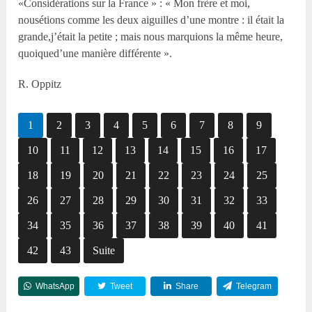
«Considérations sur la France » : « Mon frère et moi,
nousétions comme les deux aiguilles d’une montre : il était la
grande,j’était la petite ; mais nous marquions la même heure,
quoiqued’une manière différente ».
R. Oppitz
1
2
3
4
5
6
7
8
9
10
11
12
13
14
15
16
17
18
19
20
21
22
23
24
25
26
27
28
29
30
31
32
33
34
35
36
37
38
39
40
41
42
43
Suite
WhatsApp
Tweet
Share
Telegram
Reddit