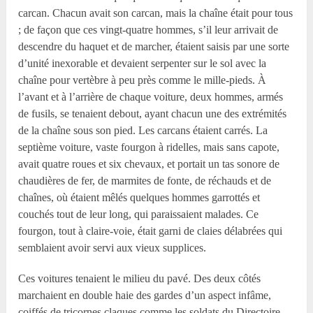
carcan. Chacun avait son carcan, mais la chaîne était pour tous
; de façon que ces vingt-quatre hommes, s’il leur arrivait de
descendre du haquet et de marcher, étaient saisis par une sorte
d’unité inexorable et devaient serpenter sur le sol avec la
chaîne pour vertèbre à peu près comme le mille-pieds. À
l’avant et à l’arrière de chaque voiture, deux hommes, armés
de fusils, se tenaient debout, ayant chacun une des extrémités
de la chaîne sous son pied. Les carcans étaient carrés. La
septième voiture, vaste fourgon à ridelles, mais sans capote,
avait quatre roues et six chevaux, et portait un tas sonore de
chaudières de fer, de marmites de fonte, de réchauds et de
chaînes, où étaient mêlés quelques hommes garrottés et
couchés tout de leur long, qui paraissaient malades. Ce
fourgon, tout à claire-voie, était garni de claies délabrées qui
semblaient avoir servi aux vieux supplices.
Ces voitures tenaient le milieu du pavé. Des deux côtés
marchaient en double haie des gardes d’un aspect infâme,
coiffés de tricornes claques comme les soldats du Directoire,