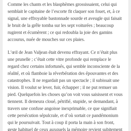
Comme les chants et les blasphèmes grossissaient, celui qui
semblait le capitaine de l’escorte fit claquer son fouet, et, à ce
signal, une effroyable bastonnade sourde et aveugle qui faisait
le bruit de la grêle tomba sur les sept voiturées ; beaucoup
rugirent et écumèrent ; ce qui redoubla la joie des gamins
accourus, nuée de mouches sur ces plaies.
L’œil de Jean Valjean était devenu effrayant. Ce n’était plus
une prunelle ; c’était cette vitre profonde qui remplace le
regard chez certains infortunés, qui semble inconsciente de la
réalité, et où flamboie la réverbération des épouvantes et des
catastrophes. Il ne regardait pas un spectacle ; il subissait une
vision. Il voulut se lever, fuir, échapper ; il ne put remuer un
pied. Quelquefois les choses qu’on voit vous saisissent et vous
tiennent. Il demeura cloué, pétrifié, stupide, se demandant, à
travers une confuse angoisse inexprimable, ce que signifiait
cette persécution sépulcrale, et d’où sortait ce pandémonium
qui le poursuivait. Tout à coup il porta la main à son front,
geste habituel de ceux auxquels la mémoire revient subitement