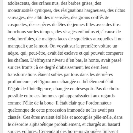
adolescents, des crânes nus, des barbes grises, des
monstruosités cyniques, des résignations hargneuses, des rictus
sauvages, des attitudes insensées, des groins coiffés de
casquettes, des espèces de têtes de jeunes filles avec des tire-
bouchons sur les tempes, des visages enfantins et, à cause de
cela, horribles, de maigres faces de squelettes auxquelles il ne
manquait que la mort. On voyait sur la première voiture un
nègre, qui, peut-être, avait été esclave et qui pouvait comparer
les chaînes. L’effrayant niveau d’en bas, la honte, avait passé
sur ces fronts ; à ce degré d’abaissement, les dernières
transformations étaient subies par tous dans les dernières
profondeurs ; et l’ignorance changée en hébétement était
l’égale de l’intelligence, changée en désespoir. Pas de choix
possible entre ces hommes qui apparaissaient aux regards
comme l’élite de la boue. Il était clair que l’ordonnateur
quelconque de cette procession immonde ne les avait pas
classés. Ces êtres avaient été liés et accouplés pêle-mêle, dans
le désordre alphabétique probablement, et chargés au hasard
sur ces voitures. Cependant des horreurs groupées finissent