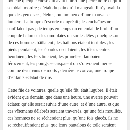
bouche quelque chose qui avait l’air d’une pierre noire et qu’il
semblait mordre ; c’était du pain qu’il mangeait. Il n’y avait là
que des yeux secs, éteints, ou lumineux d’une mauvaise
lumière. La troupe d’escorte maugréait ; les enchaînés ne
soufflaient pas ; de temps en temps on entendait le bruit d’un
coup de bâton sur les omoplates ou sur les têtes ; quelques-uns
de ces hommes bâillaient ; les haillons étaient terribles ; les
pieds pendaient, les épaules oscillaient ; les têtes s’entre-
heurtaient, les fers tintaient, les prunelles flambaient
férocement, les poings se crispaient ou s’ouvraient inertes
comme des mains de morts ; derrière le convoi, une troupe
d’enfants éclatait de rire.
Cette file de voitures, quelle qu’elle fût, était lugubre. Il était
évident que demain, que dans une heure, une averse pouvait
éclater, qu’elle serait suivie d’une autre, et d’une autre, et que
ces vêtements délabrés seraient traversés, qu’une fois mouillés,
ces hommes ne se sécheraient plus, qu’une fois glacés, ils ne
se réchaufferaient plus, que leurs pantalons de toile seraient