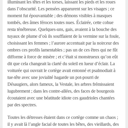
illuminant les têtes et les torses, laissant les pieds et les roues
dans l’obscurité. Les pensées apparurent sur les visages ; ce
moment fut épouvantable ; des démons visibles à masques
tombés, des âmes féroces toutes nues. Éclairée, cette cohue
resta ténébreuse. Quelques-uns, gais, avaient à la bouche des
tuyaux de plume d’où ils soufflaient de la vermine sur la foule,
choisissant les femmes ; l’aurore accentuait par la noirceur des
ombres ces profils lamentables ; pas un de ces êtres qui ne fût
difforme à force de misère ; et c’était si monstrueux qu’on eût
dit que cela changeait la clarté du soleil en lueur d’éclair. La
voiturée qui ouvrait le cortège avait entonné et psalmodiait à
tue-tête avec une jovialité hagarde un pot-pourri de
Désaugiers, alors fameux, la Vestale, les arbres frémissaient
lugubrement ; dans les contre-allées, des faces de bourgeois
écoutaient avec une béatitude idiote ces gaudrioles chantées
par des spectres.
Toutes les détresses étaient dans ce cortège comme un chaos ;
il y avait là l’angle facial de toutes les bêtes, des vieillards, des