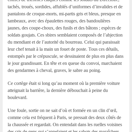
tachés, troués, sordides, affublés d’uniformes d’invalides et de
pantalons de croque-morts, mi-partis gris et bleus, presque en
lambeaux, avec des épaulettes rouges, des bandoulières
jaunes, des coupe-choux, des fusils et des bâtons ; espèces de
soldats goujats. Ces sbires semblaient composés de l’abjection
du mendiant et de l’autorité du bourreau. Celui qui paraissait
leur chef tenait à la main un fouet de poste. Tous ces détails,
estompés par le crépuscule, se dessinaient de plus en plus dans
le jour grandissant. En tête et en queue du convoi, marchaient
des gendarmes à cheval, graves, le sabre au poing.
Ce cortège était si long qu’au moment où la première voiture
atteignait la barrière, la dernière débouchait à peine du
boulevard.
Une foule, sortie on ne sait d’où et formée en un clin d’œil,
comme cela est fréquent à Paris, se pressait des deux côtés de
la chaussée et regardait. On entendait dans les ruelles voisines
des cris de gens qui s’appelaient et les sabots des maraîchers