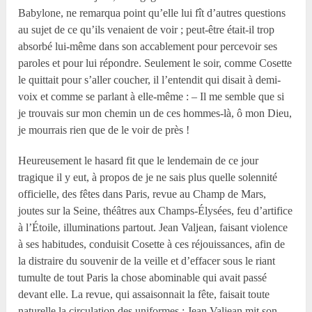
Babylone, ne remarqua point qu’elle lui fît d’autres questions
au sujet de ce qu’ils venaient de voir ; peut-être était-il trop
absorbé lui-même dans son accablement pour percevoir ses
paroles et pour lui répondre. Seulement le soir, comme Cosette
le quittait pour s’aller coucher, il l’entendit qui disait à demi-
voix et comme se parlant à elle-même : – Il me semble que si
je trouvais sur mon chemin un de ces hommes-là, ô mon Dieu,
je mourrais rien que de le voir de près !
Heureusement le hasard fit que le lendemain de ce jour
tragique il y eut, à propos de je ne sais plus quelle solennité
officielle, des fêtes dans Paris, revue au Champ de Mars,
joutes sur la Seine, théâtres aux Champs-Élysées, feu d’artifice
à l’Étoile, illuminations partout. Jean Valjean, faisant violence
à ses habitudes, conduisit Cosette à ces réjouissances, afin de
la distraire du souvenir de la veille et d’effacer sous le riant
tumulte de tout Paris la chose abominable qui avait passé
devant elle. La revue, qui assaisonnait la fête, faisait toute
naturelle la circulation des uniformes ; Jean Valjean mit son