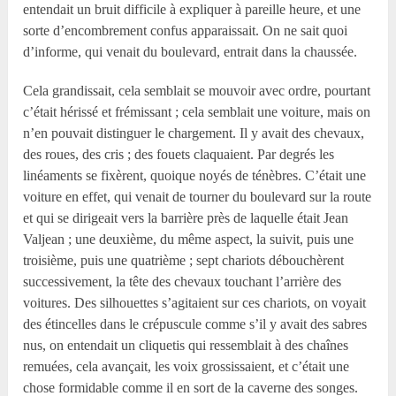
entendait un bruit difficile à expliquer à pareille heure, et une
sorte d’encombrement confus apparaissait. On ne sait quoi
d’informe, qui venait du boulevard, entrait dans la chaussée.
Cela grandissait, cela semblait se mouvoir avec ordre, pourtant
c’était hérissé et frémissant ; cela semblait une voiture, mais on
n’en pouvait distinguer le chargement. Il y avait des chevaux,
des roues, des cris ; des fouets claquaient. Par degrés les
linéaments se fixèrent, quoique noyés de ténèbres. C’était une
voiture en effet, qui venait de tourner du boulevard sur la route
et qui se dirigeait vers la barrière près de laquelle était Jean
Valjean ; une deuxième, du même aspect, la suivit, puis une
troisième, puis une quatrième ; sept chariots débouchèrent
successivement, la tête des chevaux touchant l’arrière des
voitures. Des silhouettes s’agitaient sur ces chariots, on voyait
des étincelles dans le crépuscule comme s’il y avait des sabres
nus, on entendait un cliquetis qui ressemblait à des chaînes
remuées, cela avançait, les voix grossissaient, et c’était une
chose formidable comme il en sort de la caverne des songes.