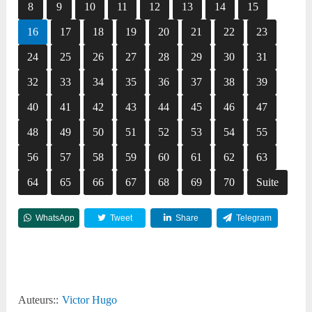
8
9
10
11
12
13
14
15
16
17
18
19
20
21
22
23
24
25
26
27
28
29
30
31
32
33
34
35
36
37
38
39
40
41
42
43
44
45
46
47
48
49
50
51
52
53
54
55
56
57
58
59
60
61
62
63
64
65
66
67
68
69
70
Suite
WhatsApp
Tweet
Share
Telegram
Reddit
Auteurs::
Victor Hugo