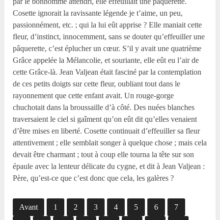
par le bonhomme attendri, elle effeuillait une pâquerette.
Cosette ignorait la ravissante légende je t’aime, un peu,
passionnément, etc. ; qui la lui eût apprise ? Elle maniait cette
fleur, d’instinct, innocemment, sans se douter qu’effeuiller une
pâquerette, c’est éplucher un cœur. S’il y avait une quatrième
Grâce appelée la Mélancolie, et souriante, elle eût eu l’air de
cette Grâce-là. Jean Valjean était fasciné par la contemplation
de ces petits doigts sur cette fleur, oubliant tout dans le
rayonnement que cette enfant avait. Un rouge-gorge
chuchotait dans la broussaille d’à côté. Des nuées blanches
traversaient le ciel si gaîment qu’on eût dit qu’elles venaient
d’être mises en liberté. Cosette continuait d’effeuiller sa fleur
attentivement ; elle semblait songer à quelque chose ; mais cela
devait être charmant ; tout à coup elle tourna la tête sur son
épaule avec la lenteur délicate du cygne, et dit à Jean Valjean :
Père, qu’est-ce que c’est donc que cela, les galères ?
Avant
1
2
3
4
5
6
7