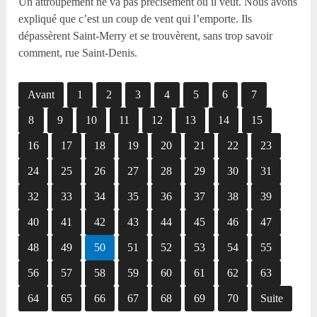
Un attroupement ne va pas précisément où il veut. Nous avons
expliqué que c’est un coup de vent qui l’emporte. Ils
dépassèrent Saint-Merry et se trouvèrent, sans trop savoir
comment, rue Saint-Denis.
Avant
1
2
3
4
5
6
7
8
9
10
11
12
13
14
15
16
17
18
19
20
21
22
23
24
25
26
27
28
29
30
31
32
33
34
35
36
37
38
39
40
41
42
43
44
45
46
47
48
49
50
51
52
53
54
55
56
57
58
59
60
61
62
63
64
65
66
67
68
69
70
Suite