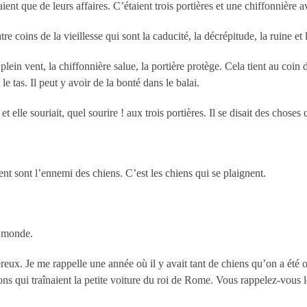
t que de leurs affaires. C’étaient trois portières et une chiffonnière av
e coins de la vieillesse qui sont la caducité, la décrépitude, la ruine et l
ein vent, la chiffonnière salue, la portière protège. Cela tient au coin d
 le tas. Il peut y avoir de la bonté dans le balai.
et elle souriait, quel sourire ! aux trois portières. Il se disait des chose
nt sont l’ennemi des chiens. C’est les chiens qui se plaignent.
e monde.
ereux. Je me rappelle une année où il y avait tant de chiens qu’on a été o
ons qui traînaient la petite voiture du roi de Rome. Vous rappelez-vous 