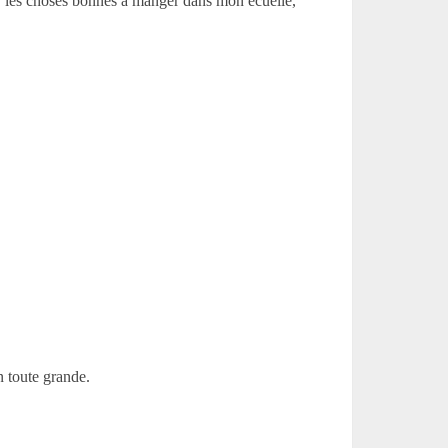
e, les choses bonnes à manger dans mon écuelle,
n toute grande.