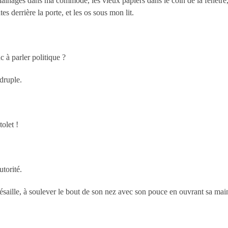
 lainages dans ma commode, les vieux papiers dans le coin de la fenêtr
s derrière la porte, et les os sous mon lit.
c à parler politique ?
druple.
olet !
utorité.
saille, à soulever le bout de son nez avec son pouce en ouvrant sa mai