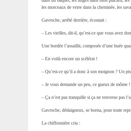
dans un baquet, les linges dans mon placard, les
les morceaux de verre dans la cheminée, les savate
Gavroche, arrêté derrière, écoutait :
– Les vieilles, dit-il, qu’est-ce que vous avez don
Une bordée l’assaillit, composée d’une huée qua
– En voilà encore un scélérat !
– Qu’est-ce qu’il a donc à son moignon ? Un pist
– Je vous demande un peu, ce gueux de môme !
– Ça n’est pas tranquille si ça ne renverse pas l’a
Gavroche, dédaigneux, se borna, pour toute repré
La chiffonnière cria :