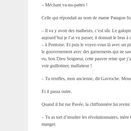
– Méchant va-nu-pattes !
Celle qui répondait au nom de mame Patagon frap
– Il va y avoir des malheurs, c’est sûr. Le galopi
aujourd’hui je l’ai vu passer, il donnait le bra
– à Pontoise. Et puis le voyez-vous là avec un pi
le gouvernement avec des garnements qui ne save
eu, bon Dieu Seigneur, cette pauvre reine que j’ai
voir guillotiner, malfaiteur !
– Tu renifles, mon ancienne, dit Gavroche. Mou
Et il passa outre.
Quand il fut rue Pavée, la chiffonnière lui revint à 
– Tu as tort d’insulter les révolutionnaires, mère
manger.