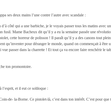
pa ses deux mains l’une contre l’autre avec scandale :
n d’à côté qui a une barbiche, je le voyais passer tous les matins avec u
s à un fusil. Mame Bacheux dit qu’il y a eu la semaine passée une révolu
stolet, cette horreur de polisson ! Il paraît qu’il y a des canons tout pl
nt qu’inventer pour déranger le monde, quand on commençait à être un p
 vue passer dans la charrette ! Et tout ça va encore faire renchérir le tab
che ton promontoire.
l’esprit, et il eut ce soliloque :
 Coin-de- la-Borne. Ce pistolet-là, c’est dans ton intérêt. C’est pour que