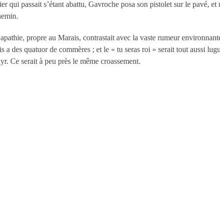
ier qui passait s’étant abattu, Gavroche posa son pistolet sur le pavé, et 
chemin.
e apathie, propre au Marais, contrastait avec la vaste rumeur environna
is a des quatuor de commères ; et le « tu seras roi » serait tout aussi l
r. Ce serait à peu près le même croassement.