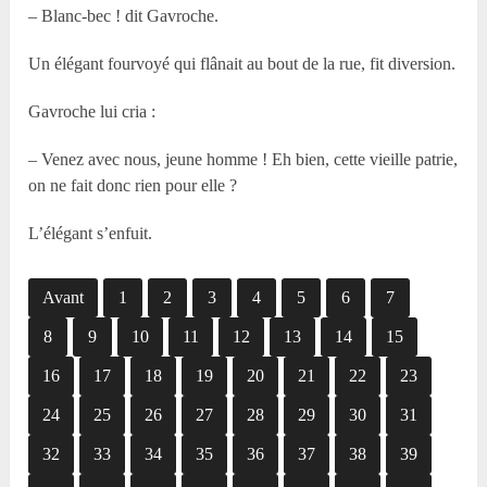
– Blanc-bec ! dit Gavroche.
Un élégant fourvoyé qui flânait au bout de la rue, fit diversion.
Gavroche lui cria :
– Venez avec nous, jeune homme ! Eh bien, cette vieille patrie,
on ne fait donc rien pour elle ?
L’élégant s’enfuit.
Avant
1
2
3
4
5
6
7
8
9
10
11
12
13
14
15
16
17
18
19
20
21
22
23
24
25
26
27
28
29
30
31
32
33
34
35
36
37
38
39