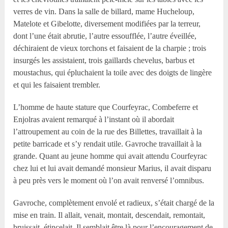
verres de vin. Dans la salle de billard, mame Hucheloup,
Matelote et Gibelotte, diversement modifiées par la terreur,
dont l’une était abrutie, l’autre essoufflée, l’autre éveillée,
déchiraient de vieux torchons et faisaient de la charpie ; trois
insurgés les assistaient, trois gaillards chevelus, barbus et
moustachus, qui épluchaient la toile avec des doigts de lingère
et qui les faisaient trembler.
L’homme de haute stature que Courfeyrac, Combeferre et
Enjolras avaient remarqué à l’instant où il abordait
l’attroupement au coin de la rue des Billettes, travaillait à la
petite barricade et s’y rendait utile. Gavroche travaillait à la
grande. Quant au jeune homme qui avait attendu Courfeyrac
chez lui et lui avait demandé monsieur Marius, il avait disparu
à peu près vers le moment où l’on avait renversé l’omnibus.
Gavroche, complètement envolé et radieux, s’était chargé de la
mise en train. Il allait, venait, montait, descendait, remontait,
bruissait, étincelait. Il semblait être là pour l’encouragement de