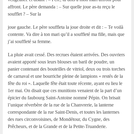
affront. Le père demanda : – Sur quelle joue as-tu reçu le
soufflet ? – Sur la
joue gauche. Le père souffleta la joue droite et dit : – Te voilà
contente. Va dire à ton mari qu’il a souffleté ma fille, mais que
j’ai souffleté sa femme.
La pluie avait cessé. Des recrues étaient arrivées. Des ouvriers
avaient apporté sous leurs blouses un baril de poudre, un
panier contenant des bouteilles de vitriol, deux ou trois torches
de carnaval et une bourriche pleine de lampions « restés de la
fête du roi ». Laquelle fête était toute récente, ayant eu lieu le
1er mai. On disait que ces munitions venaient de la part d’un
épicier du faubourg Saint-Antoine nommé Pépin. On brisait
l’unique réverbère de la rue de la Chanvrerie, la lanterne
correspondante de la rue Saint-Denis, et toutes les lanternes
des rues circonvoisines, de Mondétour, du Cygne, des
Prêcheurs, et de la Grande et de la Petite-Truanderie.