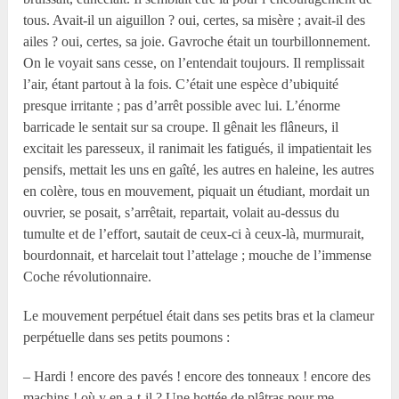
tous. Avait-il un aiguillon ? oui, certes, sa misère ; avait-il des
ailes ? oui, certes, sa joie. Gavroche était un tourbillonnement.
On le voyait sans cesse, on l’entendait toujours. Il remplissait
l’air, étant partout à la fois. C’était une espèce d’ubiquité
presque irritante ; pas d’arrêt possible avec lui. L’énorme
barricade le sentait sur sa croupe. Il gênait les flâneurs, il
excitait les paresseux, il ranimait les fatigués, il impatientait les
pensifs, mettait les uns en gaîté, les autres en haleine, les autres
en colère, tous en mouvement, piquait un étudiant, mordait un
ouvrier, se posait, s’arrêtait, repartait, volait au-dessus du
tumulte et de l’effort, sautait de ceux-ci à ceux-là, murmurait,
bourdonnait, et harcelait tout l’attelage ; mouche de l’immense
Coche révolutionnaire.
Le mouvement perpétuel était dans ses petits bras et la clameur
perpétuelle dans ses petits poumons :
– Hardi ! encore des pavés ! encore des tonneaux ! encore des
machins ! où y en a-t-il ? Une hottée de plâtras pour me