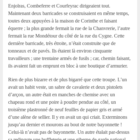
Enjolras, Combeferre et Courfeyrac dirigeaient tout.
Maintenant deux barricades se construisaient en même temps,
toutes deux appuyées à la maison de Corinthe et faisant
équerre ; la plus grande fermait la rue de la Chanvrerie, l’autre
fermait la rue Mondétour du côté de la rue du Cygne. Cette
dernière barricade, très étroite, n’était construite que de
tonneaux et de pavés. Ils étaient là environ cinquante
travailleurs ; une trentaine armés de fusils ; car, chemin faisant,
ils avaient fait un emprunt en bloc à une boutique d’armurier.
Rien de plus bizarre et de plus bigarré que cette troupe. L’un
avait un habit veste, un sabre de cavalerie et deux pistolets
d’arçon, un autre était en manches de chemise avec un
chapeau rond et une poire à poudre pendue au côté, un
troisième plastronné de neuf feuilles de papier gris et armé
d’une alène de sellier. Il y en avait un qui criait. Exterminons
jusqu’au dernier et mourons au bout de notre bayonnette !
Celui-là n’avait pas de bayonnette. Un autre étalait par-dessus
sa redingote une buffleterie et une giberne de garde national