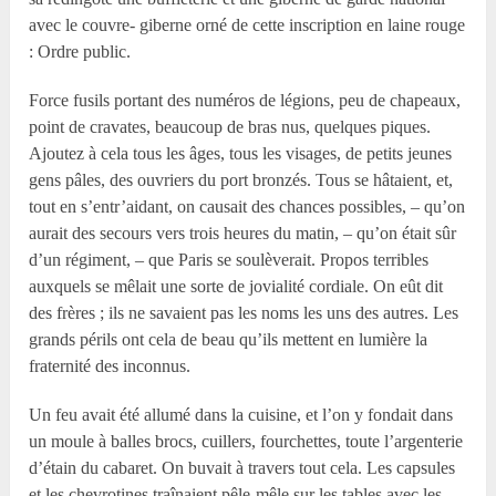
avec le couvre- giberne orné de cette inscription en laine rouge
: Ordre public.
Force fusils portant des numéros de légions, peu de chapeaux,
point de cravates, beaucoup de bras nus, quelques piques.
Ajoutez à cela tous les âges, tous les visages, de petits jeunes
gens pâles, des ouvriers du port bronzés. Tous se hâtaient, et,
tout en s’entr’aidant, on causait des chances possibles, – qu’on
aurait des secours vers trois heures du matin, – qu’on était sûr
d’un régiment, – que Paris se soulèverait. Propos terribles
auxquels se mêlait une sorte de jovialité cordiale. On eût dit
des frères ; ils ne savaient pas les noms les uns des autres. Les
grands périls ont cela de beau qu’ils mettent en lumière la
fraternité des inconnus.
Un feu avait été allumé dans la cuisine, et l’on y fondait dans
un moule à balles brocs, cuillers, fourchettes, toute l’argenterie
d’étain du cabaret. On buvait à travers tout cela. Les capsules
et les chevrotines traînaient pêle-mêle sur les tables avec les