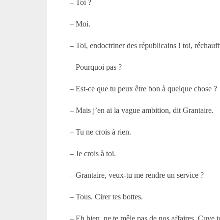
– Toi ?
– Moi.
– Toi, endoctriner des républicains ! toi, réchauf
– Pourquoi pas ?
– Est-ce que tu peux être bon à quelque chose ?
– Mais j’en ai la vague ambition, dit Grantaire.
– Tu ne crois à rien.
– Je crois à toi.
– Grantaire, veux-tu me rendre un service ?
– Tous. Cirer tes bottes.
– Eh bien, ne te mêle pas de nos affaires. Cuve t