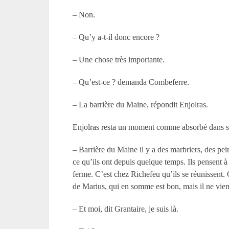
– Non.
– Qu’y a-t-il donc encore ?
– Une chose très importante.
– Qu’est-ce ? demanda Combeferre.
– La barrière du Maine, répondit Enjolras.
Enjolras resta un moment comme absorbé dans ses 
– Barrière du Maine il y a des marbriers, des peint
ce qu’ils ont depuis quelque temps. Ils pensent à a
ferme. C’est chez Richefeu qu’ils se réunissent. O
de Marius, qui en somme est bon, mais il ne vient
– Et moi, dit Grantaire, je suis là.