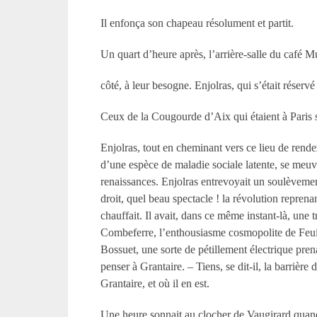
Il enfonça son chapeau résolument et partit.
Un quart d’heure après, l’arrière-salle du café Mu
côté, à leur besogne. Enjolras, qui s’était réservé
Ceux de la Cougourde d’Aix qui étaient à Paris s
Enjolras, tout en cheminant vers ce lieu de rende
d’une espèce de maladie sociale latente, se meuv
renaissances. Enjolras entrevoyait un soulèvemen
droit, quel beau spectacle ! la révolution repren
chauffait. Il avait, dans ce même instant-là, une
Combeferre, l’enthousiasme cosmopolite de Feuill
Bossuet, une sorte de pétillement électrique prenan
penser à Grantaire. – Tiens, se dit-il, la barri
Grantaire, et où il en est.
Une heure sonnait au clocher de Vaugirard quand En