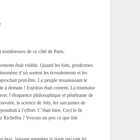
r
i nombreuses de ce côté de Paris.
nements était visible. Quand les faits, prodromes
hénomène d’où sortent les écroulements et les
rochait peut-être. Le peuple ressaisissant le
te à demain ! Enjolras était content. La fournaise
, avec l’éloquence philosophique et pénétrante de
uvaire, la science de Joly, les sarcasmes de
ndrait à l’effort. C’était bien. Ceci le fit
hez Richefeu ? Voyons un peu ce que fait
 bras, laissant retomber la porte qui vint lui