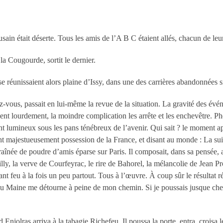
sain était déserte. Tous les amis de l’A B C étaient allés, chacun de leu
 la Cougourde, sortit le dernier.
e réunissaient alors plaine d’Issy, dans une des carrières abandonnées s
z-vous, passait en lui-même la revue de la situation. La gravité des évé
ent lourdement, la moindre complication les arrête et les enchevêtre. P
t lumineux sous les pans ténébreux de l’avenir. Qui sait ? le moment app
ant majestueusement possession de la France, et disant au monde : La sui
 traînée de poudre d’amis éparse sur Paris. Il composait, dans sa pensée
y, la verve de Courfeyrac, le rire de Bahorel, la mélancolie de Jean Pro
t feu à la fois un peu partout. Tous à l’œuvre. À coup sûr le résultat répo
ère du Maine me détourne à peine de mon chemin. Si je poussais jusque c
jolras arriva à la tabagie Richefeu. Il poussa la porte, entra, croisa les