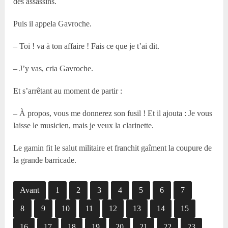
des assassins.
Puis il appela Gavroche.
– Toi ! va à ton affaire ! Fais ce que je t’ai dit.
– J’y vas, cria Gavroche.
Et s’arrêtant au moment de partir :
– À propos, vous me donnerez son fusil ! Et il ajouta : Je vous
laisse le musicien, mais je veux la clarinette.
Le gamin fit le salut militaire et franchit gaîment la coupure de
la grande barricade.
Avant
1
2
3
4
5
6
7
8
9
10
11
12
13
14
15
16
17
18
19
20
21
22
23