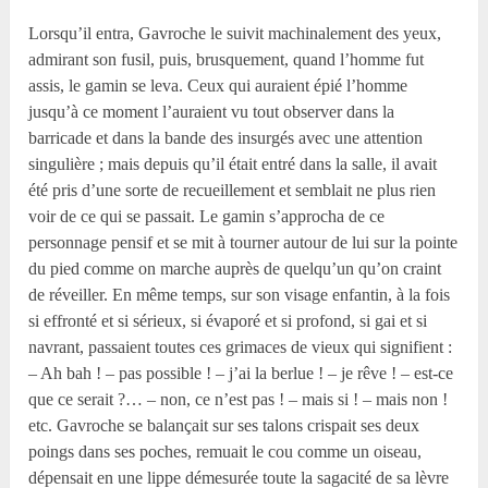
Lorsqu’il entra, Gavroche le suivit machinalement des yeux,
admirant son fusil, puis, brusquement, quand l’homme fut
assis, le gamin se leva. Ceux qui auraient épié l’homme
jusqu’à ce moment l’auraient vu tout observer dans la
barricade et dans la bande des insurgés avec une attention
singulière ; mais depuis qu’il était entré dans la salle, il avait
été pris d’une sorte de recueillement et semblait ne plus rien
voir de ce qui se passait. Le gamin s’approcha de ce
personnage pensif et se mit à tourner autour de lui sur la pointe
du pied comme on marche auprès de quelqu’un qu’on craint
de réveiller. En même temps, sur son visage enfantin, à la fois
si effronté et si sérieux, si évaporé et si profond, si gai et si
navrant, passaient toutes ces grimaces de vieux qui signifient :
– Ah bah ! – pas possible ! – j’ai la berlue ! – je rêve ! – est-ce
que ce serait ?… – non, ce n’est pas ! – mais si ! – mais non !
etc. Gavroche se balançait sur ses talons crispait ses deux
poings dans ses poches, remuait le cou comme un oiseau,
dépensait en une lippe démesurée toute la sagacité de sa lèvre