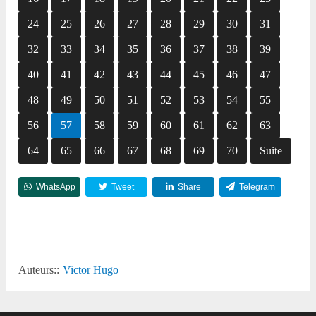
24
25
26
27
28
29
30
31
32
33
34
35
36
37
38
39
40
41
42
43
44
45
46
47
48
49
50
51
52
53
54
55
56
57
58
59
60
61
62
63
64
65
66
67
68
69
70
Suite
WhatsApp
Tweet
Share
Telegram
Reddit
Auteurs::
Victor Hugo