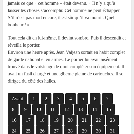
jamais ce que « cet homme » était devenu. « Il n’y a qu’à
laisser les choses s’accomplir. Cet homme ne peut échapper.
S’il n’est pas mort encore, il est sûr qu’il va mourir. Quel
bonheur ! »
Tout cela dit en lui-même, il devint sombre. Puis il descendit et
réveilla le portier.
Environ une heure après, Jean Valjean sortait en habit complet
de garde national et en armes. Le portier lui avait aisément
trouvé dans le voisinage de quoi compléter son équipement. Il
avait un fusil chargé et une giberne pleine de cartouches. Il se
dirigea du côté des halles.
Avant
1
2
3
4
5
6
7
8
9
10
11
12
13
14
15
16
17
18
19
20
21
22
23
24
25
26
27
28
29
30
31