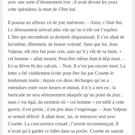
avec une sorte d’étonnement ivre ; il avait devant les yeux
cette splendeur, la mort de l’être haï.
Il poussa un affreux cri de joie intérieure. – Ainsi, c’était fini.
Le dénouement arrivait plus vite qu’on n’eût osé l’espérer.
L’être qui encombrait sa destinée disparaissait. Il s’en allait de
lui-même, librement, de bonne volonté. Sans que lui, Jean
Valjean, eût rien fait pour cela, sans qu’il y eût de sa faute, «
cet homme » allait mourir. Peut-être même était-il déjà mort. –
Ici sa fièvre fit des calculs. – Non. Il n’est pas encore mort. La
lettre a été visiblement écrite pour être lue par Cosette le
lendemain matin ; depuis ces deux décharges qu’on a
entendues entre onze heures et minuit, il n’y a rien eu ; la
barricade ne sera sérieusement attaquée qu’au point du jour ;
mais c’est égal, du moment où « cet homme » est mêlé à cette
guerre, il est perdu ; il est pris dans l’engrenage. – Jean Valjean
se sentait délivré. Il allait donc, lui, se retrouver seul avec
Cosette. La concurrence cessait ; l’avenir recommençait. Il
n’avait qu’à garder ce billet dans sa poche. Cosette ne saurait