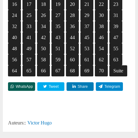
16
17
18
19
20
21
22
23
24
25
26
27
28
29
30
31
32
33
34
35
36
37
38
39
40
41
42
43
44
45
46
47
48
49
50
51
52
53
54
55
56
57
58
59
60
61
62
63
64
65
66
67
68
69
70
Suite
WhatsApp
Tweet
Share
Telegram
Reddit
Auteurs::
Victor Hugo