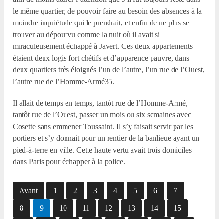
le même quartier, de pouvoir faire au besoin des absences à la
moindre inquiétude qui le prendrait, et enfin de ne plus se
trouver au dépourvu comme la nuit où il avait si
miraculeusement échappé à Javert. Ces deux appartements
étaient deux logis fort chétifs et d’apparence pauvre, dans
deux quartiers très éloignés l’un de l’autre, l’un rue de l’Ouest,
l’autre rue de l’Homme-Armé35.
Il allait de temps en temps, tantôt rue de l’Homme-Armé,
tantôt rue de l’Ouest, passer un mois ou six semaines avec
Cosette sans emmener Toussaint. Il s’y faisait servir par les
portiers et s’y donnait pour un rentier de la banlieue ayant un
pied-à-terre en ville. Cette haute vertu avait trois domiciles
dans Paris pour échapper à la police.
Avant
1
2
3
4
5
6
7
8
9
10
11
12
13
14
15