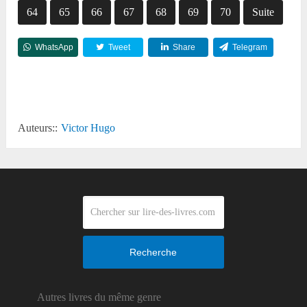
64
65
66
67
68
69
70
Suite
WhatsApp
Tweet
Share
Telegram
Reddit
Auteurs::
Victor Hugo
Recherche
Autres livres du même genre