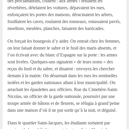
des proclamations, criaient : aux armes ! brisaient les
réverbères, dételaient les voitures, dépavaient les rues,
enfonçaient les portes des maisons, déracinaient les arbres,
fouillaient les caves, roulaient des tonneaux, entassaient pavés,
moellons, meubles, planches, faisaient des barricades.
On forçait les bourgeois d’y aider. On entrait chez les femmes,
on leur faisait donner le sabre et le fusil des maris absents, et
l’on écrivait avec du blanc d’Espagne sur la porte : les armes
sont livrées. Quelques-uns signaient « de leurs noms » des
reçus du fusil et du sabre, et disaient : envoyez-les chercher
demain à la mairie. On désarmait dans les rues les sentinelles
isolées et les gardes nationaux allant à leur municipalité. On
arrachait les épaulettes aux officiers. Rue du Cimetière-Saint-
Nicolas, un officier de la garde nationale, poursuivi par une
troupe armée de bâtons et de fleurets, se réfugia à grand’peine
dans une maison d’où il ne put sortir qu’à la nuit, et déguisé.
Dans le quartier Saint-Jacques, les étudiants sortaient par