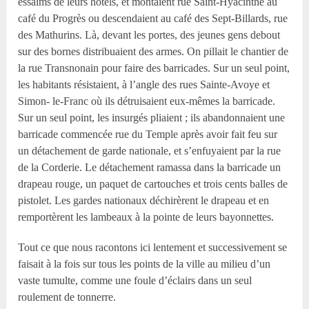
essaims de leurs hôtels, et montaient rue Saint-Hyacinthe au
café du Progrès ou descendaient au café des Sept-Billards, rue
des Mathurins. Là, devant les portes, des jeunes gens debout
sur des bornes distribuaient des armes. On pillait le chantier de
la rue Transnonain pour faire des barricades. Sur un seul point,
les habitants résistaient, à l’angle des rues Sainte-Avoye et
Simon- le-Franc où ils détruisaient eux-mêmes la barricade.
Sur un seul point, les insurgés pliaient ; ils abandonnaient une
barricade commencée rue du Temple après avoir fait feu sur
un détachement de garde nationale, et s’enfuyaient par la rue
de la Corderie. Le détachement ramassa dans la barricade un
drapeau rouge, un paquet de cartouches et trois cents balles de
pistolet. Les gardes nationaux déchirèrent le drapeau et en
remportèrent les lambeaux à la pointe de leurs bayonnettes.
Tout ce que nous racontons ici lentement et successivement se
faisait à la fois sur tous les points de la ville au milieu d’un
vaste tumulte, comme une foule d’éclairs dans un seul
roulement de tonnerre.