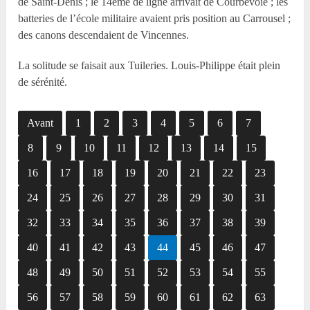
de Saint-Denis ; le 14ème de ligne arrivait de Courbevoie ; les
batteries de l’école militaire avaient pris position au Carrousel ;
des canons descendaient de Vincennes.
La solitude se faisait aux Tuileries. Louis-Philippe était plein
de sérénité.
Avant
1
2
3
4
5
6
7
8
9
10
11
12
13
14
15
16
17
18
19
20
21
22
23
24
25
26
27
28
29
30
31
32
33
34
35
36
37
38
39
40
41
42
43
44
45
46
47
48
49
50
51
52
53
54
55
56
57
58
59
60
61
62
63