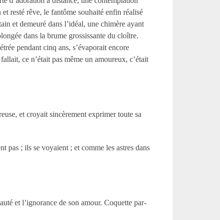
orte d’adoration à distance, une contemplation
et resté rêve, le fantôme souhaité enfin réalisé
intain et demeuré dans l’idéal, une chimère ayant
longée dans la brume grossissante du cloître.
énétrée pendant cinq ans, s’évaporait encore
i fallait, ce n’était pas même un amoureux, c’était
reuse, et croyait sincèrement exprimer toute sa
ent pas ; ils se voyaient ; et comme les astres dans
eauté et l’ignorance de son amour. Coquette par-