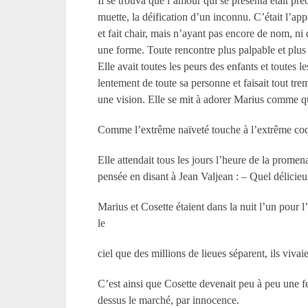
Il se trouva que l’amour qui se présenta était pr
muette, la déification d’un inconnu. C’était l’app
et fait chair, mais n’ayant pas encore de nom, ni 
une forme. Toute rencontre plus palpable et plus
Elle avait toutes les peurs des enfants et toutes 
lentement de toute sa personne et faisait tout tre
une vision. Elle se mit à adorer Marius comme q
Comme l’extrême naïveté touche à l’extrême coquet
Elle attendait tous les jours l’heure de la prome
pensée en disant à Jean Valjean : – Quel délici
Marius et Cosette étaient dans la nuit l’un pour l’
le
ciel que des millions de lieues séparent, ils vivai
C’est ainsi que Cosette devenait peu à peu une f
dessus le marché, par innocence.