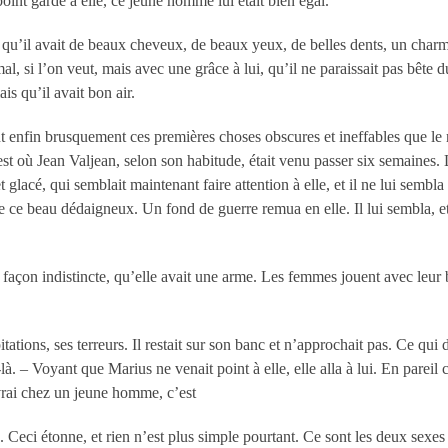
int garde à elle, ce jeune homme lui était bien égal.
qu’il avait de beaux cheveux, de beaux yeux, de belles dents, un charm
l, si l’on veut, mais avec une grâce à lui, qu’il ne paraissait pas bête d
ais qu’il avait bon air.
nt enfin brusquement ces premières choses obscures et ineffables que le
est où Jean Valjean, selon son habitude, était venu passer six semaines. 
lacé, qui semblait maintenant faire attention à elle, et il ne lui sembla
re ce beau dédaigneux. Un fond de guerre remua en elle. Il lui sembla, et
e façon indistincte, qu’elle avait une arme. Les femmes jouent avec leu
tations, ses terreurs. Il restait sur son banc et n’approchait pas. Ce qui d
. – Voyant que Marius ne venait point à elle, elle alla à lui. En parei
vrai chez un jeune homme, c’est
sse. Ceci étonne, et rien n’est plus simple pourtant. Ce sont les deux sexe