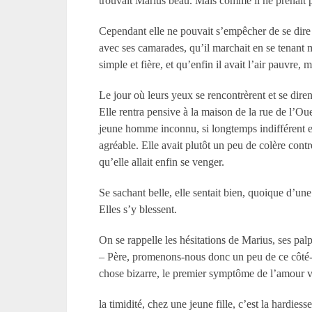
trouvait Marius beau. Mais comme il ne prenait po
Cependant elle ne pouvait s’empêcher de se dire 
avec ses camarades, qu’il marchait en se tenant ma
simple et fière, et qu’enfin il avait l’air pauvre, m
Le jour où leurs yeux se rencontrèrent et se dire
Elle rentra pensive à la maison de la rue de l’Ou
jeune homme inconnu, si longtemps indifférent et g
agréable. Elle avait plutôt un peu de colère cont
qu’elle allait enfin se venger.
Se sachant belle, elle sentait bien, quoique d’un
Elles s’y blessent.
On se rappelle les hésitations de Marius, ses palpi
– Père, promenons-nous donc un peu de ce côté-là
chose bizarre, le premier symptôme de l’amour 
la timidité, chez une jeune fille, c’est la hardie