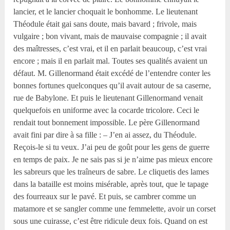
lancier, et le lancier choquait le bonhomme. Le lieutenant
Théodule était gai sans doute, mais bavard ; frivole, mais
vulgaire ; bon vivant, mais de mauvaise compagnie ; il avait
des maîtresses, c’est vrai, et il en parlait beaucoup, c’est vrai
encore ; mais il en parlait mal. Toutes ses qualités avaient un
défaut. M. Gillenormand était excédé de l’entendre conter les
bonnes fortunes quelconques qu’il avait autour de sa caserne,
rue de Babylone. Et puis le lieutenant Gillenormand venait
quelquefois en uniforme avec la cocarde tricolore. Ceci le
rendait tout bonnement impossible. Le père Gillenormand
avait fini par dire à sa fille : – J’en ai assez, du Théodule.
Reçois-le si tu veux. J’ai peu de goût pour les gens de guerre
en temps de paix. Je ne sais pas si je n’aime pas mieux encore
les sabreurs que les traîneurs de sabre. Le cliquetis des lames
dans la bataille est moins misérable, après tout, que le tapage
des fourreaux sur le pavé. Et puis, se cambrer comme un
matamore et se sangler comme une femmelette, avoir un corset
sous une cuirasse, c’est être ridicule deux fois. Quand on est