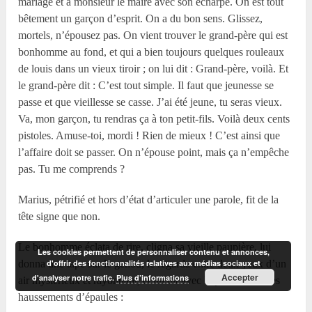
mariage et à monsieur le maire avec son écharpe. On est tout
bêtement un garçon d’esprit. On a du bon sens. Glissez,
mortels, n’épousez pas. On vient trouver le grand-père qui est
bonhomme au fond, et qui a bien toujours quelques rouleaux
de louis dans un vieux tiroir ; on lui dit : Grand-père, voilà. Et
le grand-père dit : C’est tout simple. Il faut que jeunesse se
passe et que vieillesse se casse. J’ai été jeune, tu seras vieux.
Va, mon garçon, tu rendras ça à ton petit-fils. Voilà deux cents
pistoles. Amuse-toi, mordi ! Rien de mieux ! C’est ainsi que
l’affaire doit se passer. On n’épouse point, mais ça n’empêche
pas. Tu me comprends ?
Marius, pétrifié et hors d’état d’articuler une parole, fit de la
tête signe que non.
Le bonhomme éclata de rire, cligna sa vieille paupière, lui
Les cookies permettent de personnaliser contenu et annonces,
d'offrir des fonctionnalités relatives aux médias sociaux et
donna une tape sur le genou, le regarda entre deux yeux d’un
Accepter
d'analyser notre trafic.
Plus d’informations
air mystérieux et rayonnant, et lui dit avec le plus tendre des
haussements d’épaules :