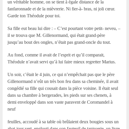
un véritable homme, on se tient à égale distance de la
fanfaronnade et de la mièvrerie. Ni fier-à- bras, ni joli cœur.
Garde ton Théodule pour toi.
Sa fille eut beau lui dire : – C’est pourtant votre petit- neveu, –
il se trouva que M. Gillenormand, qui était grand-père
jusqu’au bout des ongles, n’était pas grand-oncle du tout.
Au fond, comme il avait de l’esprit et qu’il comparait,
Théodule n’avait servi qu’à lui faire mieux regretter Marius.
Un soir, c’était le 4 juin, ce qui n’empêchait pas que le père
Gillenormand n’eût un très bon feu dans sa cheminée, il avait
congédié sa fille qui cousait dans la pièce voisine. Il était seul
dans sa chambre à bergerades, les pieds sur ses chenets, à
demi enveloppé dans son vaste paravent de Coromandel à
neuf
feuilles, accoudé à sa table où brûlaient deux bougies sous un
abat-jour vert, englouti dans son fauteuil de tapisserie, un livre