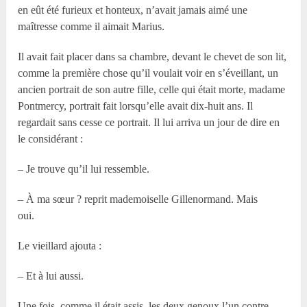
en eût été furieux et honteux, n’avait jamais aimé une
maîtresse comme il aimait Marius.
Il avait fait placer dans sa chambre, devant le chevet de son lit,
comme la première chose qu’il voulait voir en s’éveillant, un
ancien portrait de son autre fille, celle qui était morte, madame
Pontmercy, portrait fait lorsqu’elle avait dix-huit ans. Il
regardait sans cesse ce portrait. Il lui arriva un jour de dire en
le considérant :
– Je trouve qu’il lui ressemble.
– À ma sœur ? reprit mademoiselle Gillenormand. Mais
oui.
Le vieillard ajouta :
– Et à lui aussi.
Une fois, comme il était assis, les deux genoux l’un contre