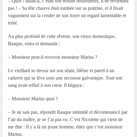
– Quoi ! disait-il, c’était son refrain douloureux, il ne reviendra
pas ! – Sa tête chauve était tombée sur sa poitrine, et il fixait
vaguement sur la cendre de son foyer un regard lamentable et
irrité.
Au plus profond de cette rêverie, son vieux domestique,
Basque, entra et demanda :
– Monsieur peut-il recevoir monsieur Marius ?
Le vieillard se dressa sur son séant, blême et pareil à un
cadavre qui se lève sous une secousse galvanique. Tout son
sang avait reflué à son cœur. Il bégaya :
– Monsieur Marius quoi ?
– Je ne sais pas, répondit Basque intimidé et décontenancé par
l’air du maître, je ne l’ai pas vu. C’est Nicolette qui vient de
me dire : Il y a là un jeune homme, dites que c’est monsieur
Marius.