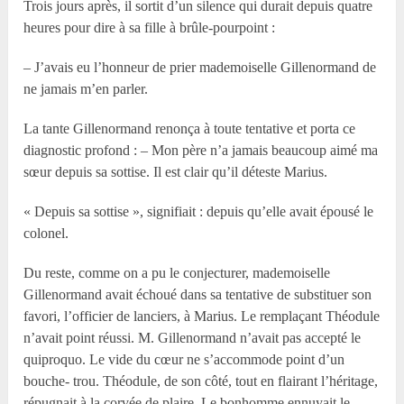
Trois jours après, il sortit d’un silence qui durait depuis quatre
heures pour dire à sa fille à brûle-pourpoint :
– J’avais eu l’honneur de prier mademoiselle Gillenormand de
ne jamais m’en parler.
La tante Gillenormand renonça à toute tentative et porta ce
diagnostic profond : – Mon père n’a jamais beaucoup aimé ma
sœur depuis sa sottise. Il est clair qu’il déteste Marius.
« Depuis sa sottise », signifiait : depuis qu’elle avait épousé le
colonel.
Du reste, comme on a pu le conjecturer, mademoiselle
Gillenormand avait échoué dans sa tentative de substituer son
favori, l’officier de lanciers, à Marius. Le remplaçant Théodule
n’avait point réussi. M. Gillenormand n’avait pas accepté le
quiproquo. Le vide du cœur ne s’accommode point d’un
bouche- trou. Théodule, de son côté, tout en flairant l’héritage,
répugnait à la corvée de plaire. Le bonhomme ennuyait le