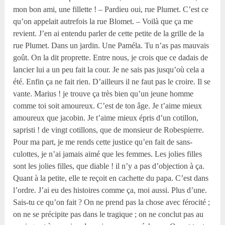
mon bon ami, une fillette ! – Pardieu oui, rue Plumet. C’est ce
qu’on appelait autrefois la rue Blomet. – Voilà que ça me
revient. J’en ai entendu parler de cette petite de la grille de la
rue Plumet. Dans un jardin. Une Paméla. Tu n’as pas mauvais
goût. On la dit proprette. Entre nous, je crois que ce dadais de
lancier lui a un peu fait la cour. Je ne sais pas jusqu’où cela a
été. Enfin ça ne fait rien. D’ailleurs il ne faut pas le croire. Il se
vante. Marius ! je trouve ça très bien qu’un jeune homme
comme toi soit amoureux. C’est de ton âge. Je t’aime mieux
amoureux que jacobin. Je t’aime mieux épris d’un cotillon,
sapristi ! de vingt cotillons, que de monsieur de Robespierre.
Pour ma part, je me rends cette justice qu’en fait de sans-
culottes, je n’ai jamais aimé que les femmes. Les jolies filles
sont les jolies filles, que diable ! il n’y a pas d’objection à ça.
Quant à la petite, elle te reçoit en cachette du papa. C’est dans
l’ordre. J’ai eu des histoires comme ça, moi aussi. Plus d’une.
Sais-tu ce qu’on fait ? On ne prend pas la chose avec férocité ;
on ne se précipite pas dans le tragique ; on ne conclut pas au