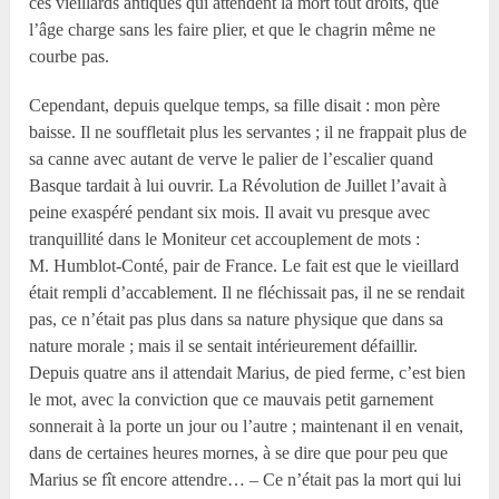
ces vieillards antiques qui attendent la mort tout droits, que
l’âge charge sans les faire plier, et que le chagrin même ne
courbe pas.
Cependant, depuis quelque temps, sa fille disait : mon père
baisse. Il ne souffletait plus les servantes ; il ne frappait plus de
sa canne avec autant de verve le palier de l’escalier quand
Basque tardait à lui ouvrir. La Révolution de Juillet l’avait à
peine exaspéré pendant six mois. Il avait vu presque avec
tranquillité dans le Moniteur cet accouplement de mots :
M. Humblot-Conté, pair de France. Le fait est que le vieillard
était rempli d’accablement. Il ne fléchissait pas, il ne se rendait
pas, ce n’était pas plus dans sa nature physique que dans sa
nature morale ; mais il se sentait intérieurement défaillir.
Depuis quatre ans il attendait Marius, de pied ferme, c’est bien
le mot, avec la conviction que ce mauvais petit garnement
sonnerait à la porte un jour ou l’autre ; maintenant il en venait,
dans de certaines heures mornes, à se dire que pour peu que
Marius se fît encore attendre… – Ce n’était pas la mort qui lui