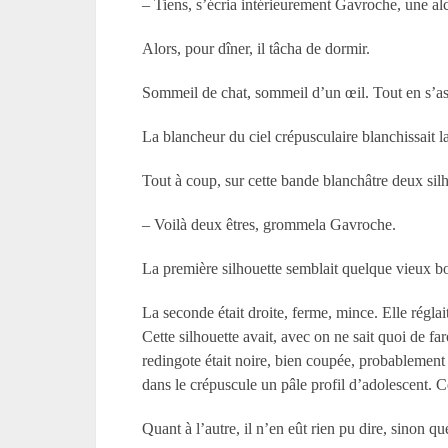
– Tiens, s’écria intérieurement Gavroche, une alcô
Alors, pour dîner, il tâcha de dormir.
Sommeil de chat, sommeil d’un œil. Tout en s’as
La blancheur du ciel crépusculaire blanchissait la
Tout à coup, sur cette bande blanchâtre deux silh
– Voilà deux êtres, grommela Gavroche.
La première silhouette semblait quelque vieux bou
La seconde était droite, ferme, mince. Elle réglait
Cette silhouette avait, avec on ne sait quoi de fa
redingote était noire, bien coupée, probablement d
dans le crépuscule un pâle profil d’adolescent. C
Quant à l’autre, il n’en eût rien pu dire, sinon 