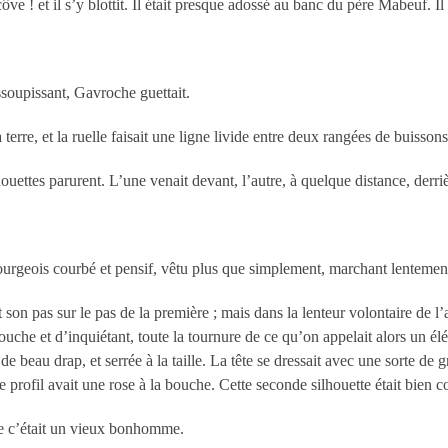
ve ! et il s’y blottit. Il était presque adossé au banc du père Mabeuf. Il 
soupissant, Gavroche guettait.
 terre, et la ruelle faisait une ligne livide entre deux rangées de buisson
ouettes parurent. L’une venait devant, l’autre, à quelque distance, derriè
rgeois courbé et pensif, vêtu plus que simplement, marchant lentement à 
 son pas sur le pas de la première ; mais dans la lenteur volontaire de l’al
rouche et d’inquiétant, toute la tournure de ce qu’on appelait alors un él
e beau drap, et serrée à la taille. La tête se dressait avec une sorte de 
e profil avait une rose à la bouche. Cette seconde silhouette était bien
que c’était un vieux bonhomme.