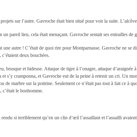
ojets sur l’autre. Gavroche était bien situé pour voir la suite. L’alcôve
n un pareil lieu, cela était menaçant. Gavroche sentait ses entrailles de
nt une autre ! C’était de quoi rire pour Montparnasse. Gavroche ne se d
te, c’étaient deux bouchées.
eu, brusque et hideuse. Attaque de tigre à l’onagre, attaque d’araignée à
igna et s’y cramponna, et Gavroche eut de la peine à retenir un cri. Un m
ou de marbre sur la poitrine. Seulement ce n’était pas tout à fait ce à qu
us, c’était le bonhomme.
.
t rendu si terriblement qu’en un clin d’œil l’assaillant et l’assailli avaien