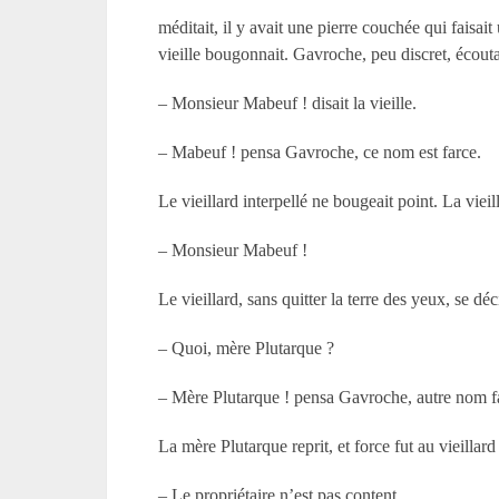
méditait, il y avait une pierre couchée qui faisai
vieille bougonnait. Gavroche, peu discret, écouta
– Monsieur Mabeuf ! disait la vieille.
– Mabeuf ! pensa Gavroche, ce nom est farce.
Le vieillard interpellé ne bougeait point. La vieill
– Monsieur Mabeuf !
Le vieillard, sans quitter la terre des yeux, se dé
– Quoi, mère Plutarque ?
– Mère Plutarque ! pensa Gavroche, autre nom f
La mère Plutarque reprit, et force fut au vieillar
– Le propriétaire n’est pas content.