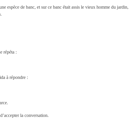
t une espèce de banc, et sur ce banc était assis le vieux homme du jardin
.
e répéta :
cida à répondre :
arce.
d d’accepter la conversation.