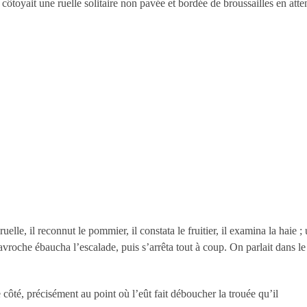
oyait une ruelle solitaire non pavée et bordée de broussailles en atten
ruelle, il reconnut le pommier, il constata le fruitier, il examina la haie 
Gavroche ébaucha l’escalade, puis s’arrêta tout à coup. On parlait dans l
e côté, précisément au point où l’eût fait déboucher la trouée qu’il