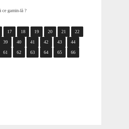
 à ce gamin-là ?
17
18
19
20
21
22
39
40
41
42
43
44
61
62
63
64
65
66