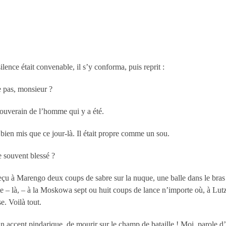
lence était convenable, il s’y conforma, puis reprit :
e pas, monsieur ?
souverain de l’homme qui y a été.
 bien mis que ce jour-là. Il était propre comme un sou.
e souvent blessé ?
 reçu à Marengo deux coups de sabre sur la nuque, une balle dans le bras 
e – là, – à la Moskowa sept ou huit coups de lance n’importe où, à Lut
e. Voilà tout.
 accent pindarique, de mourir sur le champ de bataille ! Moi, parole d’