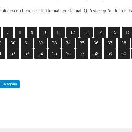
ait devenu bleu, cela fait le mal pour le mal. Qu’est-ce qu’on lui a fait
7
8
9
10
11
12
13
14
15
16
9
30
31
32
33
34
35
36
37
38
1
52
53
54
55
56
57
58
59
60
Telegram
Reddit