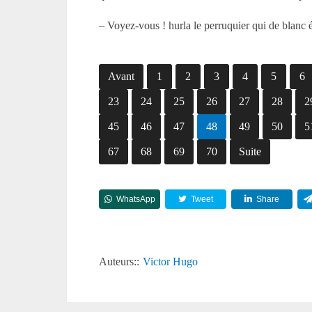
– Voyez-vous ! hurla le perruquier qui de blanc ét
Avant
1
2
3
4
5
6
23
24
25
26
27
28
2
45
46
47
48
49
50
5
67
68
69
70
Suite
WhatsApp
Tweet
Share
Auteurs::
Victor Hugo