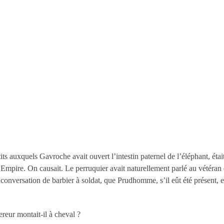
its auxquels Gavroche avait ouvert l’intestin paternel de l’éléphant, ét
l’Empire. On causait. Le perruquier avait naturellement parlé au vétéra
nversation de barbier à soldat, que Prudhomme, s’il eût été présent, eût 
reur montait-il à cheval ?