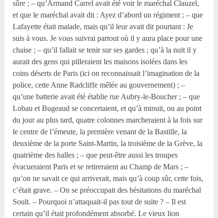
sûre ; – qu’Armand Carrel avait été voir le maréchal Clauzel,
et que le maréchal avait dit : Ayez d’abord un régiment ; – que
Lafayette était malade, mais qu’il leur avait dit pourtant : Je
suis à vous. Je vous suivrai partout où il y aura place pour une
chaise ; – qu’il fallait se tenir sur ses gardes ; qu’à la nuit il y
aurait des gens qui pilleraient les maisons isolées dans les
coins déserts de Paris (ici on reconnaissait l’imagination de la
police, cette Anne Radcliffe mêlée au gouvernement) ; –
qu’une batterie avait été établie rue Aubry-le-Boucher ; – que
Lobau et Bugeaud se concertaient, et qu’à minuit, ou au point
du jour au plus tard, quatre colonnes marcheraient à la fois sur
le centre de l’émeute, la première venant de la Bastille, la
deuxième de la porte Saint-Martin, la troisième de la Grève, la
quatrième des halles ; – que peut-être aussi les troupes
évacueraient Paris et se retireraient au Champ de Mars ; –
qu’on ne savait ce qui arriverait, mais qu’à coup sûr, cette fois,
c’était grave. – On se préoccupait des hésitations du maréchal
Soult. – Pourquoi n’attaquait-il pas tout de suite ? – Il est
certain qu’il était profondément absorbé. Le vieux lion