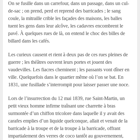
On se fusille dans un carrefour, dans un passage, dans un cul-
de-sac ; on prend, perd et reprend des barricades ; le sang
coule, la mitraille crible les façades des maisons, les balles
tuent les gens dans leur alcôve, les cadavres encombrent le
pavé. À quelques rues de là, on entend le choc des billes de
billard dans les cafés.
Les curieux causent et rient à deux pas de ces rues pleines de
guerre ; les théâtres ouvrent leurs portes et jouent des
vaudevilles. Les fiacres cheminent ; les passants vont dîner en
ville. Quelquefois dans le quartier même où l’on se bat. En
1831, une fusillade s’interrompit pour laisser passer une noce.
Lors de l’insurrection du 12 mai 1839, rue Saint-Martin, un
petit vieux homme infirme traînant une charrette à bras
surmontée d’un chiffon tricolore dans laquelle il y avait des
carafes emplies d’un liquide quelconque, allait et venait de la
barricade à la troupe et de la troupe à la barricade, offrant
impartialement des verres de coco tantôt au gouvernement,