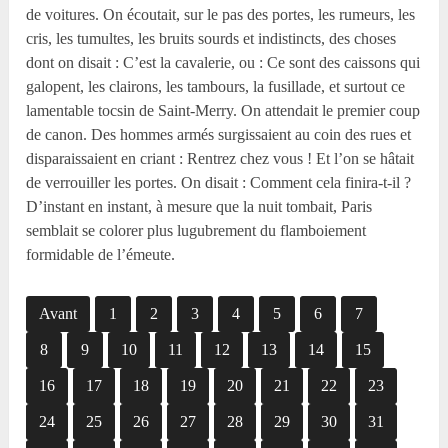
de voitures. On écoutait, sur le pas des portes, les rumeurs, les
cris, les tumultes, les bruits sourds et indistincts, des choses
dont on disait : C’est la cavalerie, ou : Ce sont des caissons qui
galopent, les clairons, les tambours, la fusillade, et surtout ce
lamentable tocsin de Saint-Merry. On attendait le premier coup
de canon. Des hommes armés surgissaient au coin des rues et
disparaissaient en criant : Rentrez chez vous ! Et l’on se hâtait
de verrouiller les portes. On disait : Comment cela finira-t-il ?
D’instant en instant, à mesure que la nuit tombait, Paris
semblait se colorer plus lugubrement du flamboiement
formidable de l’émeute.
Avant
1
2
3
4
5
6
7
8
9
10
11
12
13
14
15
16
17
18
19
20
21
22
23
24
25
26
27
28
29
30
31