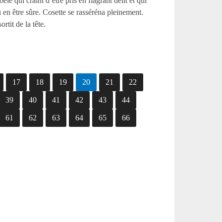
êle qui craint d’être pris en flagrant délit et qui
u en être sûre. Cosette se rasséréna pleinement.
rtit de la tête.
17
18
19
20
21
22
39
40
41
42
43
44
61
62
63
64
65
66