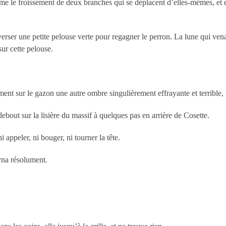
 le froissement de deux branches qui se déplacent d’elles-mêmes, et ell
à traverser une petite pelouse verte pour regagner le perron. La lune qui ve
sur cette pelouse.
ment sur le gazon une autre ombre singulièrement effrayante et terrible
out sur la lisière du massif à quelques pas en arrière de Cosette.
i appeler, ni bouger, ni tourner la tête.
urna résolument.