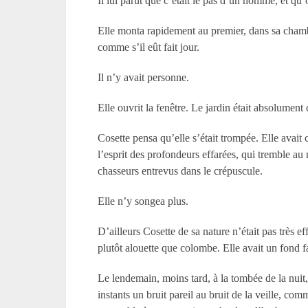
Il lui parut que c’était le pas d’un homme, et qu
Elle monta rapidement au premier, dans sa chambre
comme s’il eût fait jour.
Il n’y avait personne.
Elle ouvrit la fenêtre. Le jardin était absolument
Cosette pensa qu’elle s’était trompée. Elle avai
l’esprit des profondeurs effarées, qui tremble a
chasseurs entrevus dans le crépuscule.
Elle n’y songea plus.
D’ailleurs Cosette de sa nature n’était pas très e
plutôt alouette que colombe. Elle avait un fond f
Le lendemain, moins tard, à la tombée de la nuit,
instants un bruit pareil au bruit de la veille, com