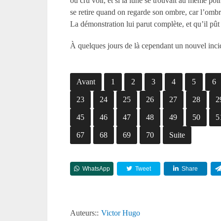
ou cru voir, et si la lune se trouvait au même poin
se retire quand on regarde son ombre, car l’ombre
La démonstration lui parut complète, et qu’il pût y
À quelques jours de là cependant un nouvel incid
Avant
1
2
3
4
5
6
23
24
25
26
27
28
2
45
46
47
48
49
50
5
67
68
69
70
Suite
WhatsApp
Tweet
Share
Auteurs::
Victor Hugo