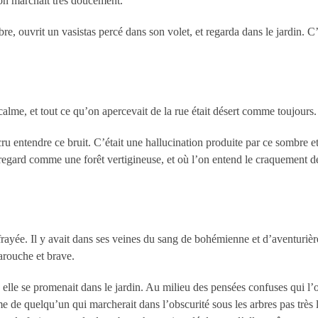
’on marchait très doucement.
, ouvrit un vasistas percé dans son volet, et regarda dans le jardin. C
 calme, et tout ce qu’on apercevait de la rue était désert comme toujours.
t cru entendre ce bruit. C’était une hallucination produite par ce sombr
u regard comme une forêt vertigineuse, et où l’on entend le craquement d
ffrayée. Il y avait dans ses veines du sang de bohémienne et d’aventurièr
arouche et brave.
 elle se promenait dans le jardin. Au milieu des pensées confuses qui l’o
me de quelqu’un qui marcherait dans l’obscurité sous les arbres pas très lo