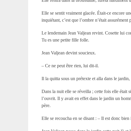
Elle rentra dans la broussaille, fureta hardiment da
Elle se sentit vraiment glacée. Était-ce encore u
inquiétant, c’est que l’ombre n’était assurément
Le lendemain Jean Valjean revint. Cosette lui conta
Tu es une petite fille folle.
Jean Valjean devint soucieux.
– Ce ne peut être rien, lui dit-il.
Il la quitta sous un prétexte et alla dans le jardin
Dans la nuit elle se réveilla ; cette fois elle éta
l’ouvrit. Il y avait en effet dans le jardin un ho
père.
Elle se recoucha en se disant : – Il est donc bien 