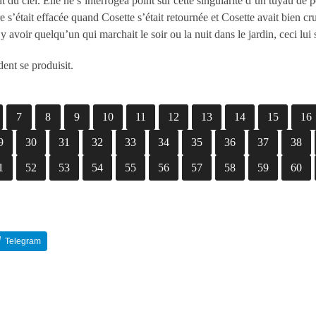
t du ciel. Elle ne s’interrogea point sur cette singularité d’un tuyau de po
 s’était effacée quand Cosette s’était retournée et Cosette avait bien cr
 avoir quelqu’un qui marchait le soir ou la nuit dans le jardin, ceci lui so
ent se produisit.
7
8
9
10
11
12
13
14
15
16
9
30
31
32
33
34
35
36
37
38
1
52
53
54
55
56
57
58
59
60
Telegram
Reddit