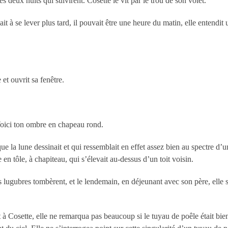
es deux nuits qui suivirent. Cosette le vit par le trou de son volet.
it à se lever plus tard, il pouvait être une heure du matin, elle entendit 
 et ouvrit sa fenêtre.
. Voici ton ombre en chapeau rond.
que la lune dessinait et qui ressemblait en effet assez bien au spectre 
en tôle, à chapiteau, qui s’élevait au-dessus d’un toit voisin.
ons lugubres tombèrent, et le lendemain, en déjeunant avec son père, elle 
nt à Cosette, elle ne remarqua pas beaucoup si le tuyau de poêle était bie