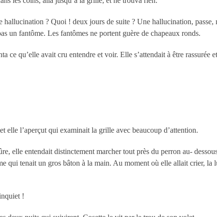
ns les coins, alla jusqu’à la grille, et ne trouva rien.
ne hallucination ? Quoi ! deux jours de suite ? Une hallucination, passe,
 pas un fantôme. Les fantômes ne portent guère de chapeaux ronds.
 ce qu’elle avait cru entendre et voir. Elle s’attendait à être rassurée et 
, et elle l’aperçut qui examinait la grille avec beaucoup d’attention.
it sûre, elle entendait distinctement marcher tout près du perron au- dessou
mme qui tenait un gros bâton à la main. Au moment où elle allait crier, la 
inquiet !