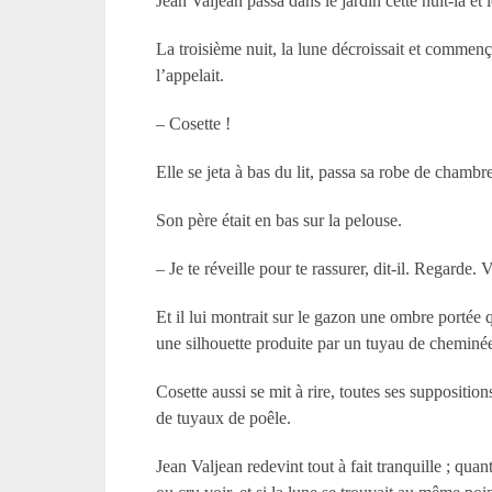
Jean Valjean passa dans le jardin cette nuit-là et l
La troisième nuit, la lune décroissait et commença
l’appelait.
– Cosette !
Elle se jeta à bas du lit, passa sa robe de chambre
Son père était en bas sur la pelouse.
– Je te réveille pour te rassurer, dit-il. Regarde
Et il lui montrait sur le gazon une ombre portée 
une silhouette produite par un tuyau de cheminée 
Cosette aussi se mit à rire, toutes ses suppositi
de tuyaux de poêle.
Jean Valjean redevint tout à fait tranquille ; qua