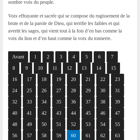
sombre voix du peuple.
Voix effrayante et sacrée qui se compose du rugissement de la
brute et de la parole de Dieu, qui terrifie les faibles et qui
avertit les sages, qui vient tout à la fois d’en bas comme la
voix du lion et d’en haut comme la voix du tonnerre.
Avant
1
2
3
4
5
6
7
8
9
10
11
12
13
14
15
16
17
18
19
20
21
22
23
24
25
26
27
28
29
30
31
32
33
34
35
36
37
38
39
40
41
42
43
44
45
46
47
48
49
50
51
52
53
54
55
56
57
58
59
60
61
62
63