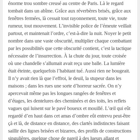
énorme trou sombre creusé au centre de Paris. Là le regard
tombait dans un abîme. Grâce aux réverbères brisés, grâce aux
fenêtres fermées, là cessait tout rayonnement, toute vie, toute
rumeur, tout mouvement. L’invisible police de l’émeute veillait
partout, et maintenait l’ordre, c’est-à-dire la nuit. Noyer le petit
nombre dans une vaste obscurité, multiplier chaque combattant
par les possibilités que cette obscurité contient, c’est la tactique
nécessaire de l’insurrection. À la chute du jour, toute croisée
où une chandelle s’allumait avait reçu une balle. La lumière
était éteinte, quelquefois l’habitant tué. Aussi rien ne bougeait.
Il n’y avait rien là que l’effroi, le deuil, la stupeur dans les
maisons ; dans les rues une sorte d’horreur sacrée. On n’y
apercevait même pas les longues rangées de fenêtres et
d’étages, les dentelures des cheminées et des toits, les reflets
vagues qui luisent sur le pavé boueux et mouillé. L’œil qui eût
regardé d’en haut dans cet amas d’ombre eût entrevu peut-être
çà et là, de distance en distance, des clartés indistinctes faisant
saillir des lignes brisées et bizarres, des profils de constructions
singulières, quelque chose de pareil à des lueurs allant et