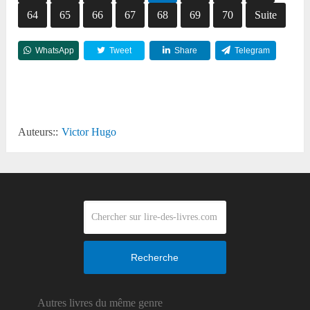
64
65
66
67
68
69
70
Suite
WhatsApp
Tweet
Share
Telegram
Reddit
Auteurs::
Victor Hugo
Recherche
Autres livres du même genre