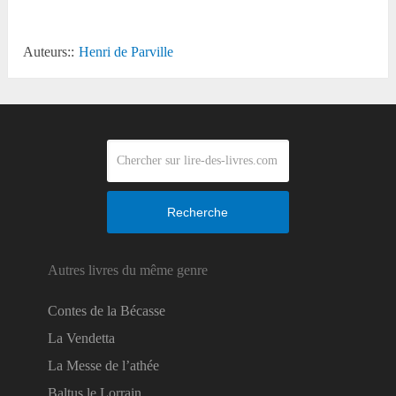
Auteurs::
Henri de Parville
Recherche
Autres livres du même genre
Contes de la Bécasse
La Vendetta
La Messe de l’athée
Baltus le Lorrain