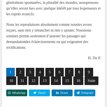
générations spontanées, la pluralité des mondes, nouspensons
qu’elles seront lues avec quelque intérêt par tous lespenseurs et
les esprits avancés.
Nous les reproduisons absolument comme nousles avons
reçues, sans rien y retrancher ni rien y ajouter. Nousnous
sommes permis seulement d’annoter les passages qui
demandaientdes éclaircissements ou qui exigeaient des
rectifications.
H. De P.
1
2
3
4
5
6
7
8
9
10
11
12
13
14
15
16
Suite
WhatsApp
Tweet
Share
Telegram
Reddit