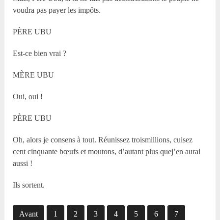
voudra pas payer les impôts.
PÈRE UBU
Est-ce bien vrai ?
MÈRE UBU
Oui, oui !
PÈRE UBU
Oh, alors je consens à tout. Réunissez troismillions, cuisez
cent cinquante bœufs et moutons, d’autant plus quej’en aurai
aussi !
Ils sortent.
Avant
1
2
3
4
5
6
7