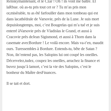
Renskymaintenant, et le Czar ! Oh ! ils vont me battre. Et
laRbue. où as-tu pris tout cet or ? Tu m’as pris mon
or,misérable, tu as été farfouiller dans mon tombeau qui est
dans lacathédrale de Varsovie, près de la Lune. Je suis mort
depuislongtemps, moi, c’est Bougrelas qui m’a tué et je suis
enterré àVarsovie près de Vladislas le Grand, et aussi à
Cracovie près deJean Sigismond, et aussi à Thorn dans la
casemate avecBordure ! Le voilà encore. Mais va-t’en, maudit
ours. Turessembles à Bordure. Entends-tu, bête de Satan ?
Non, iln’entend pas, les Salopins lui ont coupé les oneilles.
Décervelez,tudez, coupez les oneilles, arrachez la finance et
buvez jusqu’à lamort, c’est la vie des Salopins, c’est le
bonheur du Maître desFinances.
Il se tait et dort.