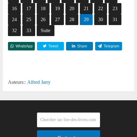
16
17
18
19
20
21
22
23
24
25
26
27
28
29
30
31
32
33
Suite
WhatsApp
Tweet
Share
Telegram
Reddit
Auteurs::
Alfred Jarry