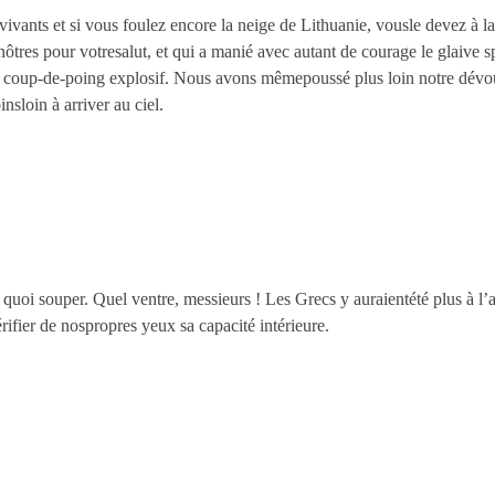
vivants et si vous foulez encore la neige de Lithuanie, vousle devez à 
enôtres pour votresalut, et qui a manié avec autant de courage le glaive 
ice coup-de-poing explosif. Nous avons mêmepoussé plus loin notre dévo
nsloin à arriver au ciel.
uoi souper. Quel ventre, messieurs ! Les Grecs y auraientété plus à l’a
rifier de nospropres yeux sa capacité intérieure.