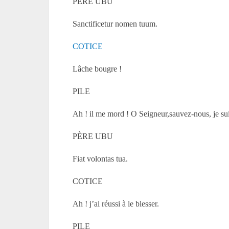
PÈRE UBU
Sanctificetur nomen tuum.
COTICE
Lâche bougre !
PILE
Ah ! il me mord ! O Seigneur,sauvez-nous, je su
PÈRE UBU
Fiat volontas tua.
COTICE
Ah ! j’ai réussi à le blesser.
PILE