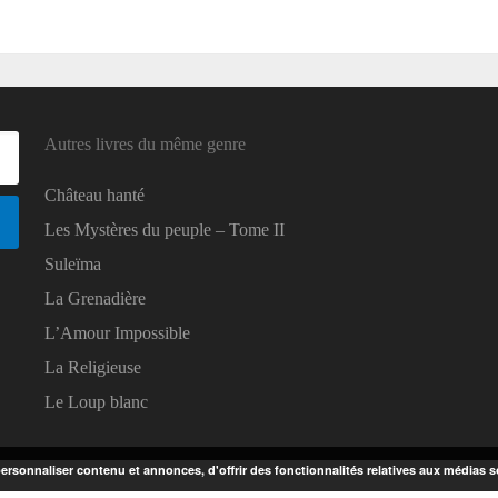
Autres livres du même genre
Château hanté
Les Mystères du peuple – Tome II
Suleïma
La Grenadière
L’Amour Impossible
La Religieuse
Le Loup blanc
rsonnaliser contenu et annonces, d'offrir des fonctionnalités relatives aux médias so