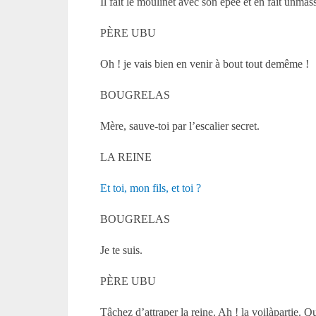
Il fait le moulinet avec son épée et en fait unmas
PÈRE UBU
Oh ! je vais bien en venir à bout tout demême !
BOUGRELAS
Mère, sauve-toi par l’escalier secret.
LA REINE
Et toi, mon fils, et toi ?
BOUGRELAS
Je te suis.
PÈRE UBU
Tâchez d’attraper la reine. Ah ! la voilàpartie. Q