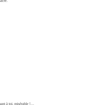
sacre.
uant à toi, misérable !…