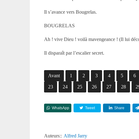
Il s’avance vers Bougrelas.
BOUGRELAS
Ah ! vive Dieu ! voilà mavengeance ! (Il lui déco
Il disparaît par l’escalier secret.
Avant
1
2
3
4
5
6
23
24
25
26
27
28
2
WhatsApp
Tweet
Share
Auteurs::
Alfred Jarry