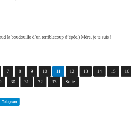
ud la boudouille d’un terriblecoup d’épée.) Mère, je te suis !
7
8
9
10
11
12
13
14
15
16
9
30
31
32
33
Suite
Telegram
Reddit