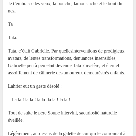
Je t’embrasse les yeux, la bouche, lamoustache et le bout du
nez.
Ta
Tata.
Tata, c’était Gabrielle. Par quellesinterventions de prodigieux
avatars, de lentes transformations, denuances insensibles,
Gabrielle peu à peu était devenue Tata ?mystère, et éternel
assoiffement de câlinerie des amoureux demeuréstrès enfants.
Lahrier eut un geste désolé :
– La la ! la la ! la la !la la ! la la !
Tout de suite le père Soupe intervint, sacuriosité naturelle
éveillée.
Légèrement, au-dessus de la galette de cuirqui le couronnait à