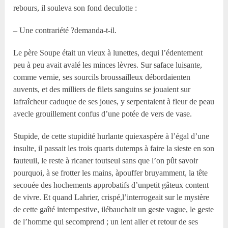
rebours, il souleva son fond deculotte :
– Une contrariété ?demanda-t-il.
Le père Soupe était un vieux à lunettes, dequi l’édentement
peu à peu avait avalé les minces lèvres. Sur saface luisante,
comme vernie, ses sourcils broussailleux débordaienten
auvents, et des milliers de filets sanguins se jouaient sur
lafraîcheur caduque de ses joues, y serpentaient à fleur de peau
avecle grouillement confus d’une potée de vers de vase.
Stupide, de cette stupidité hurlante quiexaspère à l’égal d’une
insulte, il passait les trois quarts dutemps à faire la sieste en son
fauteuil, le reste à ricaner toutseul sans que l’on pût savoir
pourquoi, à se frotter les mains, àpouffer bruyamment, la tête
secouée des hochements approbatifs d’unpetit gâteux content
de vivre. Et quand Lahrier, crispé,l’interrogeait sur le mystère
de cette gaîté intempestive, ilébauchait un geste vague, le geste
de l’homme qui secomprend ; un lent aller et retour de ses