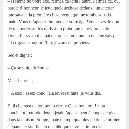
– Homme de votre âge, fermez ça !cria l’autre. Fermez ça, ou,
parole d’honneur, je jette quelquechose dedans ; un encrier,
une savate, la première chose venuequi me tombe sous la
main. Vous m’agacez, homme de votre âge !Vous avez le don
de me porter sur les nerfs à un point que je nesaurais dire.
Donc, fichez-moi la paix et que ça ne traîne pas. Jene suis pas
à la rigolade aujourd’hui, je vous en préviens.
Sec et digne :
– Ça se voit, dit Soupe.
Mais Lahrier :
– Assez ! assez donc ! La levéeest faite, je vous dis.
Et il changea de ton pour crier :« C’est bon, oui ! » au
conciliant Letondu, lequeljetait l’apaisement à coups de pied
dans la cloison. Soupe, maté,ne répliqua plus ; il dut se borner
à épancher son fiel en unsoliloque navré et imprécis.