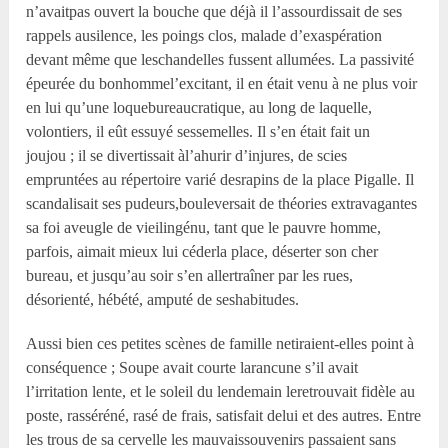
n’avaitpas ouvert la bouche que déjà il l’assourdissait de ses
rappels ausilence, les poings clos, malade d’exaspération
devant même que leschandelles fussent allumées. La passivité
épeurée du bonhommel’excitant, il en était venu à ne plus voir
en lui qu’une loquebureaucratique, au long de laquelle,
volontiers, il eût essuyé sessemelles. Il s’en était fait un
joujou ; il se divertissait àl’ahurir d’injures, de scies
empruntées au répertoire varié desrapins de la place Pigalle. Il
scandalisait ses pudeurs,bouleversait de théories extravagantes
sa foi aveugle de vieilingénu, tant que le pauvre homme,
parfois, aimait mieux lui céderla place, déserter son cher
bureau, et jusqu’au soir s’en allertraîner par les rues,
désorienté, hébété, amputé de seshabitudes.
Aussi bien ces petites scènes de famille netiraient-elles point à
conséquence ; Soupe avait courte larancune s’il avait
l’irritation lente, et le soleil du lendemain leretrouvait fidèle au
poste, rasséréné, rasé de frais, satisfait delui et des autres. Entre
les trous de sa cervelle les mauvaissouvenirs passaient sans