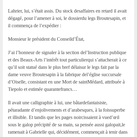
Lahrier, lui, s’était assis. Du stock desaffaires en retard il avait
dégagé, pour l’amener à soi, le dossierdu legs Broutesapin, et
il commença de l’expédier :
Monsieur le président du Conseild’État,
J’ai l’honneur de signaler à la section del’Instruction publique
et des Beaux-Arts l’intérêt tout particulierqui s’attacherait à ce
qu’il soit statué dans le plus bref délaisur le legs fait par la
dame veuve Broutesapin à la fabrique del’église succursale
d’Oiselle, consistant en une Mort de saintMédard, attribuée à
Tiepolo et estimée quarantefrancs…
Il avait une calligraphie à lui, une bâtardefantaisiste,
pétaradante d’enjolivements et d’arabesques, à la foissuperbe
et illisible. Et tandis que les pages noircissaient à vued’œil
sous le galop précipité de sa main, sa pensée aussi galopait,le
ramenait à Gabrielle qui, décidément, commençait à tenir dans