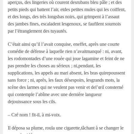
aperçus, des lingeries où courent desrubans bleu pâle ; et des
petits pieds qui battent l’air, etdes petites mules qui les coiffent,
et des longs, des très longsbas noirs, qui grimpent à l’assaut
des jambes fines, escaladent lesgenoux, se faufilent sournois
par l’étranglement des tuyautés.
C’était ainsi qu’il l’avait conquise, eneffet, après une courte
comédie de défense à laquelle rien n’avaitmanqué : ni, avant,
les rodomontades d’une rouée qui joue lagamine et feint de ne
pas prendre les choses au sérieux ; ni,pendant, les
supplications, les appels au mari absent, les bras quirepoussent
sans force ; ni, après, les faux désespoirs, lesgrands mots, la
scène des larmes qui ne veulent pas venir et del’œil consterné
qui contemple l’abîme avec une dernière langueur
dejouissance sous les cils.
– Cré nom ! fit-il, à mi-voix.
Il déposa sa plume, roula une cigarette,tâchant à se changer le