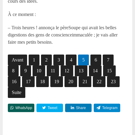
cours des idées.
À ce moment :
– Trois heures ! annonça le pèreSoupe qui avait les belles
digestions des gens de conscienceimmaculée ; je vais aller
faire mes petits besoins.
Avant
1
2
3
4
5
6
7
8
9
10
11
12
13
14
15
16
17
18
19
20
21
22
23
Suite
WhatsApp
Tweet
Share
Telegram
Reddit