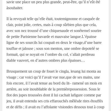
savie une place un peu plus grande, peut-être, qu’il n’eût été
àsouhaiter.
Il la revoyait telle qu’elle était, toutemignonne et casquée de
clair, point jolie, certes, mais à coup sûrbien plus que cela,
avec son nez troussé d’une chiquenaude et sonéternel sourire
de petite Parisienne bavarde et mauvaise langue.L’épaisse
ligne de ses sourcils lui coupait en deux le visage,d’une barre
touffue et jalouse ; sous son menton, une ombre depotelé se
formait, qui se noyait en l’ombre du col, s’allait perdreau
diable vauvert, en d’autres ombres plus épaisses…
Brusquement un coup de fouet le cingla, lesang lui monta au
visage ; car voici qu’il l’avait vue nue,que de ses mains, une
fois encore, il l’avait tenue au bord du lit– ramené un mois en
arrière, au soir inoubliable de la premièrepossession. Sous le
flot des jupes troussées dont il lui cachait lafigure comme par
jeu, il avait entendu ses cris effarouchés mêlésde rires étouffés
et de défis ; il avait eu l’affolante visiondes dessous tout à coup