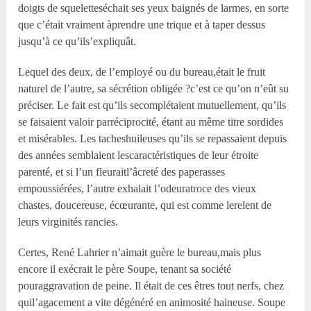
doigts de squeletteséchait ses yeux baignés de larmes, en sorte
que c’était vraiment àprendre une trique et à taper dessus
jusqu’à ce qu’ils’expliquât.
Lequel des deux, de l’employé ou du bureau,était le fruit
naturel de l’autre, sa sécrétion obligée ?c’est ce qu’on n’eût su
préciser. Le fait est qu’ils secomplétaient mutuellement, qu’ils
se faisaient valoir parréciprocité, étant au même titre sordides
et misérables. Les tacheshuileuses qu’ils se repassaient depuis
des années semblaient lescaractéristiques de leur étroite
parenté, et si l’un fleuraitl’âcreté des paperasses
empoussiérées, l’autre exhalait l’odeuratroce des vieux
chastes, doucereuse, écœurante, qui est comme lerelent de
leurs virginités rancies.
Certes, René Lahrier n’aimait guère le bureau,mais plus
encore il exécrait le père Soupe, tenant sa société
pouraggravation de peine. Il était de ces êtres tout nerfs, chez
quil’agacement a vite dégénéré en animosité haineuse. Soupe