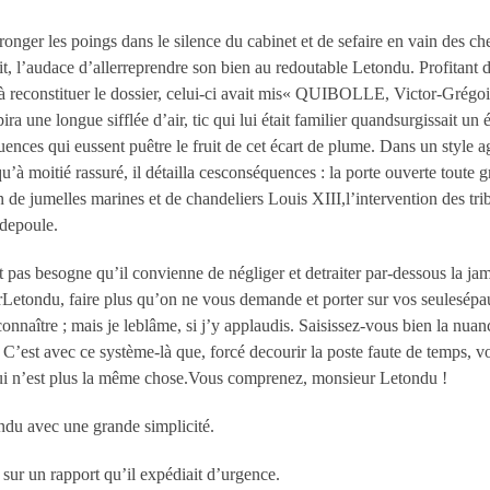
onger les poings dans le silence du cabinet et de sefaire en vain des ch
it, l’audace d’allerreprendre son bien au redoutable Letondu. Profitant d
l à reconstituer le dossier, celui-ci avait mis« QUIBOLLE, Victor-Gré
ira une longue sifflée d’air, tic qui lui était familier quandsurgissait un
ences qui eussent puêtre le fruit de cet écart de plume. Dans un style a
’à moitié rassuré, il détailla cesconséquences : la porte ouverte toute 
n de jumelles marines et de chandeliers Louis XIII,l’intervention des tri
 depoule.
 pas besogne qu’il convienne de négliger et detraiter par-dessous la jamb
Letondu, faire plus qu’on ne vous demande et porter sur vos seulesépa
connaître ; mais je leblâme, si j’y applaudis. Saisissez-vous bien la nuan
C’est avec ce système-là que, forcé decourir la poste faute de temps, vo
qui n’est plus la même chose.Vous comprenez, monsieur Letondu !
u avec une grande simplicité.
é sur un rapport qu’il expédiait d’urgence.