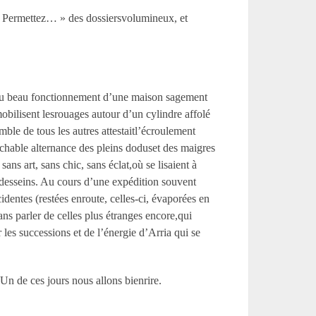
s « Permettez… » des dossiersvolumineux, et
it du beau fonctionnement d’une maison sagement
bilisent lesrouages autour d’un cylindre affolé
mble de tous les autres attestaitl’écroulement
prochable alternance des pleins doduset des maigres
s art, sans chic, sans éclat,où se lisaient à
s desseins. Au cours d’une expédition souvent
cidentes (restées enroute, celles-ci, évaporées en
s parler de celles plus étranges encore,qui
ur les successions et de l’énergie d’Arria qui se
Un de ces jours nous allons bienrire.