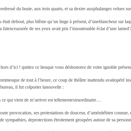
edressé du buste, aux trois quarts, et sa dextre auxphalanges velues s
 était debout, plus blême qu’un linge à présent, d’uneblancheur sur laqu
a faïenceazurée de ses yeux avait pris l’insoutenable éclat d’une lamed’a
! hors d’ici ! quittez ce lieuque vous déshonorez de votre ignoble présen
mmesque de tout à l’heure, ce coup de théâtre inattendu avaitopéré ins
bureau, il fut colporter lanouvelle :
ce qui vient de m’arriver est tellementextraordinaire…
oute provocation, ses protestations de douceur, d’aménitébien connue, de 
té de sympathies, deprotections étroitement groupées autour de sa person