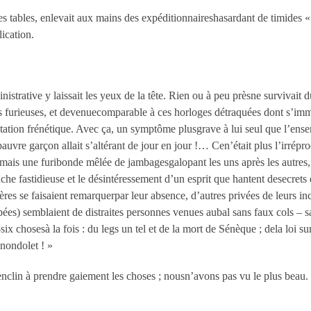
r les tables, enlevait aux mains des expéditionnaireshasardant de timide
ication.
nistrative y laissait les yeux de la tête. Rien ou à peu prèsne surviva
furieuses, et devenuecomparable à ces horloges détraquées dont s’immo
rotation frénétique. Avec ça, un symptôme plusgrave à lui seul que l’ense
 pauvre garçon allait s’altérant de jour en jour !… Cen’était plus l’irré
is une furibonde mêlée de jambagesgalopant les uns après les autres, san
âche fastidieuse et le désintéressement d’un esprit que hantent desecret
ières se faisaient remarquerpar leur absence, d’autres privées de leurs in
s) semblaient de distraites personnes venues aubal sans faux cols – san
e-six chosesà la fois : du legs un tel et de la mort de Sénèque ; dela loi s
 nondolet ! »
enclin à prendre gaiement les choses ; nousn’avons pas vu le plus beau. 