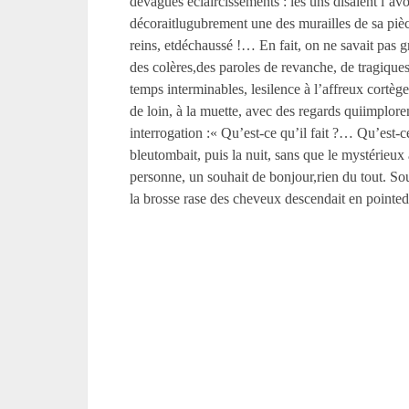
devagues éclaircissements : les uns disaient l’
décoraitlugubrement une des murailles de sa pièc
reins, etdéchaussé !… En fait, on ne savait pas g
des colères,des paroles de revanche, de tragiques
temps interminables, lesilence à l’affreux cortège
de loin, à la muette, avec des regards quiimplo
interrogation :« Qu’est-ce qu’il fait ?… Qu’est-ce
bleutombait, puis la nuit, sans que le mystérieux
personne, un souhait de bonjour,rien du tout. Sou
la brosse rase des cheveux descendait en pointed