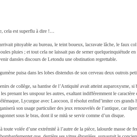
, cela est superflu à dire !…
arrivait pitoyable au bureau, le teint boueux, lacravate lâche, le faux co
e oules pluies ; et tout cela ne laissait pas de semer quelqueinquiétude en
enir dansles discours de Letondu une obstination regrettable.
rgumène puisa dans les lobes distendus de son cerveau deux outrois peti
irs de collège, sa hantise de l’Antiquité avait atteint auparoxysme, si 
 les prenant les unspour les autres, exaltant indifféremment le caractèr
lémaque, Lycurgue avec Laocoon, il résolut enfind’imiter ces grands ho
rganiserà son usage particulier des jeux renouvelés de l’antique, car ilp
wagonnet sous le bras, dont il se mità se servir comme d’un disque.
 à toute volée d’une extrémité à l’autre de la pièce, lalourde masse de fe
 bombardementet que, derrière ses vitres ébranlées, sursautait le conc