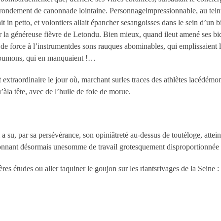
grondement de canonnade lointaine. Personnageimpressionnable, au teint
it in petto, et volontiers allait épancher sesangoisses dans le sein d’un bis
mer la généreuse fièvre de Letondu. Bien mieux, quand ileut amené ses bice
ant de force à l’instrumentdes sons rauques abominables, qui emplissaien
 poumons, qui en manquaient !…
nt extraordinaire le jour où, marchant surles traces des athlètes lacédémo
’àla tête, avec de l’huile de foie de morue.
a su, par sa persévérance, son opiniâtreté au-dessus de toutéloge, atteind
donnant désormais unesomme de travail grotesquement disproportionnée a
ères études ou aller taquiner le goujon sur les riantsrivages de la Seine :