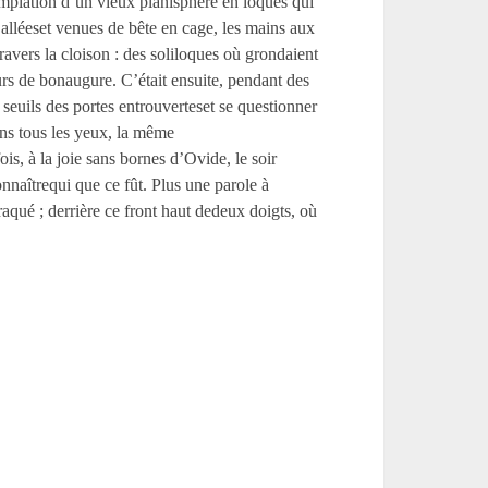
emplation d’un vieux planisphère en loques qui
 alléeset venues de bête en cage, les mains aux
ravers la cloison : des soliloques où grondaient
urs de bonaugure. C’était ensuite, pendant des
 seuils des portes entrouverteset se questionner
ns tous les yeux, la même
is, à la joie sans bornes d’Ovide, le soir
nnaîtrequi que ce fût. Plus une parole à
raqué ; derrière ce front haut dedeux doigts, où