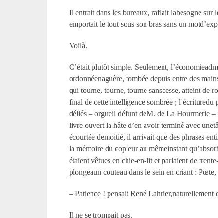
Il entrait dans les bureaux, raflait labesogne su
emportait le tout sous son bras sans un motd’expl
Voilà.
C’était plutôt simple. Seulement, l’économieadmi
ordonnéenaguère, tombée depuis entre des mains 
qui tourne, tourne, tourne sanscesse, atteint de 
final de cette intelligence sombrée ; l’écrituredu
déliés – orgueil défunt deM. de La Hourmerie – ma
livre ouvert la hâte d’en avoir terminé avec unet
écourtée demoitié, il arrivait que des phrases ent
la mémoire du copieur au mêmeinstant qu’absorbée
étaient vêtues en chie-en-lit et parlaient de trent
plongeaun couteau dans le sein en criant : Pœte,
– Patience ! pensait René Lahrier,naturellement 
Il ne se trompait pas.