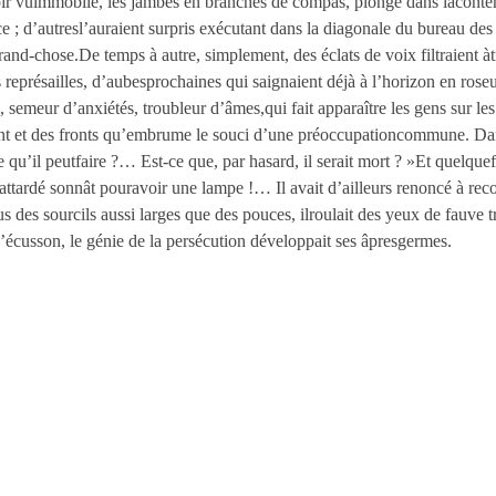
avoir vuimmobile, les jambes en branches de compas, plongé dans lacont
e ; d’autresl’auraient surpris exécutant dans la diagonale du bureau des
rand-chose.De temps à autre, simplement, des éclats de voix filtraient àt
 représailles, d’aubesprochaines qui saignaient déjà à l’horizon en rose
, semeur d’anxiétés, troubleur d’âmes,qui fait apparaître les gens sur les
rent et des fronts qu’embrume le souci d’une préoccupationcommune. Da
 qu’il peutfaire ?… Est-ce que, par hasard, il serait mort ? »Et quelquefo
 attardé sonnât pouravoir une lampe !… Il avait d’ailleurs renoncé à reco
s des sourcils aussi larges que des pouces, ilroulait des yeux de fauve t
’écusson, le génie de la persécution développait ses âpresgermes.