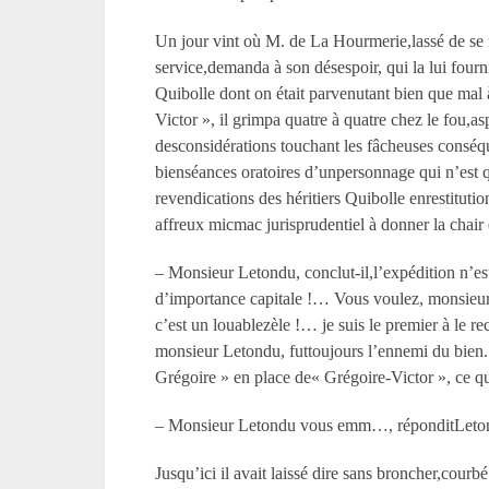
Un jour vint où M. de La Hourmerie,lassé de se r
service,demanda à son désespoir, qui la lui fourn
Quibolle dont on était parvenutant bien que ma
Victor », il grimpa quatre à quatre chez le fou,asp
desconsidérations touchant les fâcheuses conséqu
bienséances oratoires d’unpersonnage qui n’est qu
revendications des héritiers Quibolle enrestitutio
affreux micmac jurisprudentiel à donner la chair
– Monsieur Letondu, conclut-il,l’expédition n’est
d’importance capitale !… Vous voulez, monsieur
c’est un louablezèle !… je suis le premier à le re
monsieur Letondu, futtoujours l’ennemi du bien. 
Grégoire » en place de« Grégoire-Victor », ce 
– Monsieur Letondu vous emm…, réponditLetond
Jusqu’ici il avait laissé dire sans broncher,courb