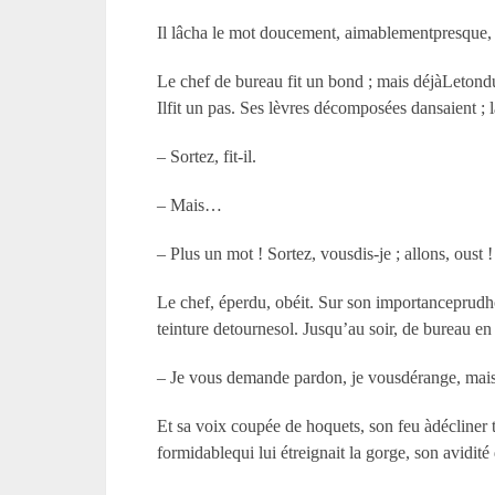
Il lâcha le mot doucement, aimablementpresque, r
Le chef de bureau fit un bond ; mais déjàLetondu
Ilfit un pas. Ses lèvres décomposées dansaient ; l
– Sortez, fit-il.
– Mais…
– Plus un mot ! Sortez, vousdis-je ; allons, oust 
Le chef, éperdu, obéit. Sur son importanceprudho
teinture detournesol. Jusqu’au soir, de bureau en 
– Je vous demande pardon, je vousdérange, mais 
Et sa voix coupée de hoquets, son feu àdécliner t
formidablequi lui étreignait la gorge, son avidi