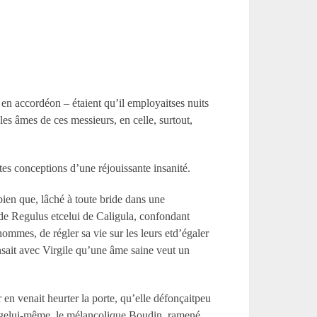
l en accordéon – étaient qu’il employaitses nuits
 les âmes de ces messieurs, en celle, surtout,
tes conceptions d’une réjouissante insanité.
bien que, lâché à toute bride dans une
e de Regulus etcelui de Caligula, confondant
mmes, de régler sa vie sur les leurs etd’égaler
ensait avec Virgile qu’une âme saine veut un
r en venait heurter la porte, qu’elle défonçaitpeu
iergelui-même, le mélancolique Boudin, ramené