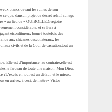
eveux blancs devant les ruines de son
e ce que, dansun projet de décret relatif au legs
goire » au lieu de « QUIBOLLE,Grégoire-
 événement considérable, et se livra à
gaçant etconfitureux bourré toutefois des
grande aux chicanes descollatéraux, les
bunaux civils et de la Cour de cassation,tout un
e. Elle est d’importance, au contraire,elle est
ules le fardeau de toute une maison. Mon Dieu,
ce ?L’excès en tout est un défaut, et le mieux,
us en arrivez à ceci, de mettre« Victor-