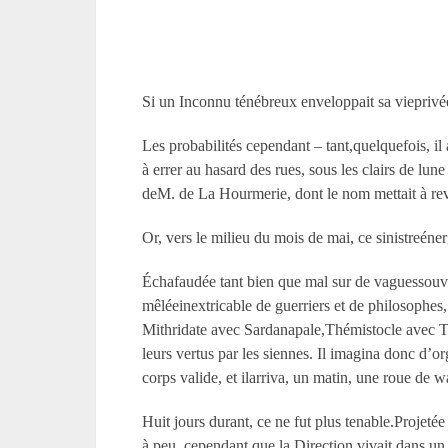
Si un Inconnu ténébreux enveloppait sa vieprivée
Les probabilités cependant – tant,quelquefois, il 
à errer au hasard des rues, sous les clairs de lun
deM. de La Hourmerie, dont le nom mettait à rev
Or, vers le milieu du mois de mai, ce sinistreéne
Échafaudée tant bien que mal sur de vaguessouven
mêléeinextricable de guerriers et de philosophes,
Mithridate avec Sardanapale,Thémistocle avec Té
leurs vertus par les siennes. Il imagina donc d’o
corps valide, et ilarriva, un matin, une roue de 
Huit jours durant, ce ne fut plus tenable.Projetée
à peu, cependant que la Direction vivait dans un