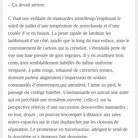
– Ça devait arriver.
C’était une enfilade de mansardes jumellesqu’emplissait le
soleil de juillet d’une température de serrechaude et d’une
coulée d’or en fusion. La pente rapide de latoiture les
lambrissait d’un côté, tandis que le long du mur enface, sous le
couronnement de cartons qui la crénelait, s’étendaità perte de
vue une haie pressée de gros registres. Il y en avaitbien trois
cents, tous semblablement habillés du même uniforme
vertpassé, à patte rouge, rehaussé de cuivreries ternies,
donnant parleur alignement l’impression de soldats
commandés d’enterrement,qui attendent, l’arme au pied, le
passage du cortège funèbre. Unemansarde en suivait une autre
qui en précédait une troisième,ouverte, celle-ci, sur la
perspective rétrécie d’une succession denouvelles mansardes ;
en tout, douze ; on pouvait lescompter à distance aux raies
noires espacées sur le clair duplancher par les cloisons de
séparation. Le promeneur en traversaonze, atteignit le seuil de
la douzième et y demeura figé desurprise.