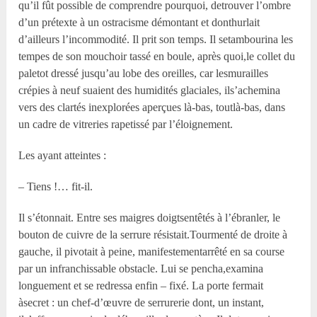
qu’il fût possible de comprendre pourquoi, detrouver l’ombre
d’un prétexte à un ostracisme démontant et donthurlait
d’ailleurs l’incommodité. Il prit son temps. Il setambourina les
tempes de son mouchoir tassé en boule, après quoi,le collet du
paletot dressé jusqu’au lobe des oreilles, car lesmurailles
crépies à neuf suaient des humidités glaciales, ils’achemina
vers des clartés inexplorées aperçues là-bas, toutlà-bas, dans
un cadre de vitreries rapetissé par l’éloignement.
Les ayant atteintes :
– Tiens !… fit-il.
Il s’étonnait. Entre ses maigres doigtsentêtés à l’ébranler, le
bouton de cuivre de la serrure résistait.Tourmenté de droite à
gauche, il pivotait à peine, manifestementarrêté en sa course
par un infranchissable obstacle. Lui se pencha,examina
longuement et se redressa enfin – fixé. La porte fermait
àsecret : un chef-d’œuvre de serrurerie dont, un instant,