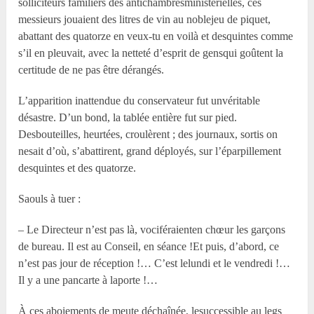
solliciteurs familiers des antichambresministérielles, ces
messieurs jouaient des litres de vin au noblejeu de piquet,
abattant des quatorze en veux-tu en voilà et desquintes comme
s’il en pleuvait, avec la netteté d’esprit de gensqui goûtent la
certitude de ne pas être dérangés.
L’apparition inattendue du conservateur fut unvéritable
désastre. D’un bond, la tablée entière fut sur pied.
Desbouteilles, heurtées, croulèrent ; des journaux, sortis on
nesait d’où, s’abattirent, grand déployés, sur l’éparpillement
desquintes et des quatorze.
Saouls à tuer :
– Le Directeur n’est pas là, vociféraienten chœur les garçons
de bureau. Il est au Conseil, en séance !Et puis, d’abord, ce
n’est pas jour de réception !… C’est lelundi et le vendredi !…
Il y a une pancarte à laporte !…
À ces aboiements de meute déchaînée, lesuccessible au legs