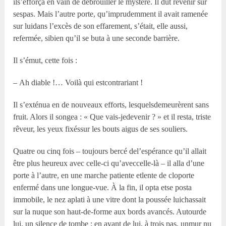
ils’efforça en vain de débrouiller le mystère. Il dut revenir sur
sespas. Mais l’autre porte, qu’imprudemment il avait ramenée
sur luidans l’excès de son effarement, s’était, elle aussi,
refermée, sibien qu’il se buta à une seconde barrière.
Il s’émut, cette fois :
– Ah diable !… Voilà qui estcontrariant !
Il s’exténua en de nouveaux efforts, lesquelsdemeurèrent sans
fruit. Alors il songea : « Que vais-jedevenir ? » et il resta, triste
rêveur, les yeux fixéssur les bouts aigus de ses souliers.
Quatre ou cinq fois – toujours bercé del’espérance qu’il allait
être plus heureux avec celle-ci qu’aveccelle-là – il alla d’une
porte à l’autre, en une marche patiente etlente de cloporte
enfermé dans une longue-vue. À la fin, il opta etse posta
immobile, le nez aplati à une vitre dont la poussée luichassait
sur la nuque son haut-de-forme aux bords avancés. Autourde
lui, un silence de tombe ; en avant de lui, à trois pas, unmur nu