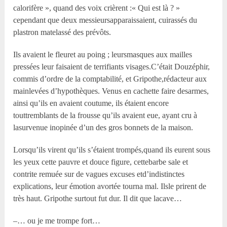
calorifère », quand des voix crièrent :« Qui est là ? »
cependant que deux messieursapparaissaient, cuirassés du
plastron matelassé des prévôts.
Ils avaient le fleuret au poing ; leursmasques aux mailles
pressées leur faisaient de terrifiants visages.C’était Douzéphir,
commis d’ordre de la comptabilité, et Gripothe,rédacteur aux
mainlevées d’hypothèques. Venus en cachette faire desarmes,
ainsi qu’ils en avaient coutume, ils étaient encore
touttremblants de la frousse qu’ils avaient eue, ayant cru à
lasurvenue inopinée d’un des gros bonnets de la maison.
Lorsqu’ils virent qu’ils s’étaient trompés,quand ils eurent sous
les yeux cette pauvre et douce figure, cettebarbe sale et
contrite remuée sur de vagues excuses etd’indistinctes
explications, leur émotion avortée tourna mal. Ilsle prirent de
très haut. Gripothe surtout fut dur. Il dit que lacave…
–… ou je me trompe fort…