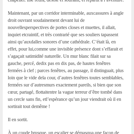
Maintenant, par un corridor interminable, auxcassures à angle
droit ouvrant soudainement devant lui de
nouvellesperspectives de portes closes et muettes, il allait,
inquiet etcraintif, et très contrarié que ses souliers tapassent
ainsi qu’auxdalles sonores d’une cathédrale. C’était là, en
effet, pour lui,comme une invisible présence dont s’effarait et
s’agaçait satimidité naturelle. Un mur blanc filait sur sa
gauche, percé, dedix pas en dix pas, de hautes fenêtres
fermées à clef ; parces fenêtres, au passage, il distinguait, plus
loin que le vide dela cour, d’autres fenêtres toutes semblables,
fermées sur d’autresmurs exactement pareils, si bien que son
cœur, partagé, flottaitentre la vague terreur d’être tombé dans
un cercle sans fin, etl’espérance qu’un jour viendrait où il en
sortirait tout demême !
Il en sortit.
À un coude brusque, un escalier se démasqua,une façon de