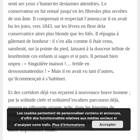
senti ses yeux s’humecter deslarmes attendries. Le
conservateur en fut remué jusqu’en les fibresles plus secrètes
de son âme. Il comprenait et respectait l’amour,car il en avait
bu les joies, vers 1843, sur les lèvres en fleur dela
conservatrice alors plus blonde que les blés. Il répugna à
gâtertant de bonheur : il s’en alla comme il était venu,
sansbruit, sur la pointe du pied, laissant à la douceur infinie de
leurétreinte ces enfants si sages et si purs. Il pensait bien
unpeu : « Singulière maison !… fertile en
dessousinattendus ! » Mais il en avait vu tant d’autres,
qu’ilcommençait à s’habituer.
Et des corridors déjà vus reçurent à nouveauce brave homme ;
par la solitude cirée et solitaired’escaliers parcourus déjà,
reparut sa silhouette errante :telle, dans les histoires de
Les cookies permettent de personnaliser contenu et annonces,
revenants, on voit errer sous la lune,parmi des arceaux
d'offrir des fonctionnalités relatives aux médias sociaux et
d’abbaye, l’ombre éplorée d’un capucin mort
Accepter
d'analyser notre trafic.
Plus d’informations
dansl’impénitence finale.