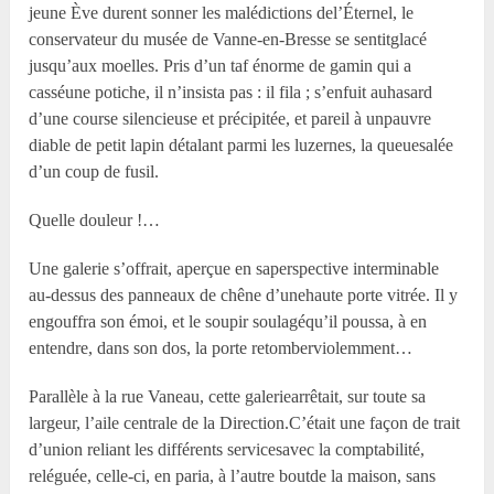
jeune Ève durent sonner les malédictions del’Éternel, le
conservateur du musée de Vanne-en-Bresse se sentitglacé
jusqu’aux moelles. Pris d’un taf énorme de gamin qui a
casséune potiche, il n’insista pas : il fila ; s’enfuit auhasard
d’une course silencieuse et précipitée, et pareil à unpauvre
diable de petit lapin détalant parmi les luzernes, la queuesalée
d’un coup de fusil.
Quelle douleur !…
Une galerie s’offrait, aperçue en saperspective interminable
au-dessus des panneaux de chêne d’unehaute porte vitrée. Il y
engouffra son émoi, et le soupir soulagéqu’il poussa, à en
entendre, dans son dos, la porte retomberviolemment…
Parallèle à la rue Vaneau, cette galeriearrêtait, sur toute sa
largeur, l’aile centrale de la Direction.C’était une façon de trait
d’union reliant les différents servicesavec la comptabilité,
reléguée, celle-ci, en paria, à l’autre boutde la maison, sans