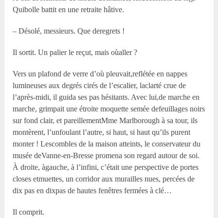
Quibolle battit en une retraite hâtive.
– Désolé, messieurs. Que deregrets !
Il sortit. Un palier le reçut, mais oùaller ?
Vers un plafond de verre d’où pleuvait,reflétée en nappes
lumineuses aux degrés cirés de l’escalier, laclarté crue de
l’après-midi, il guida ses pas hésitants. Avec lui,de marche en
marche, grimpait une étroite moquette semée defeuillages noirs
sur fond clair, et pareillementM
me
Marlborough à sa tour, ils
montèrent, l’unfoulant l’autre, si haut, si haut qu’ils purent
monter ! Lescombles de la maison atteints, le conservateur du
musée deVanne-en-Bresse promena son regard autour de soi.
À droite, àgauche, à l’infini, c’était une perspective de portes
closes etmuettes, un corridor aux murailles nues, percées de
dix pas en dixpas de hautes fenêtres fermées à clé…
Il comprit.