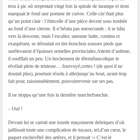
trou à pic où serpentait vingt fois la spirale de larampe et dont
marquait le fond une pomme de cuivre. Celle-cin’était plus
qu’un point clair : l’étincelle d’une pièce decent sous tombée
au fond d’une citerne. Il n’hésita pas uneseconde ; il se hâta
vers la descente, mais l’escalier, sansune halte, continu et
exaspérant, se déroulait en tire-bouchon sousses pieds que
surélevaient d’épaisses semelles provinciales.Atteint d’asthme,
il soufflait un peu. Un hochement de têtemélancolique le
révélait plein de tristesse… fourvoyé,certes ! (de quoi il ne
doutait plus), pourtant résolu à allerjusqu’au bout, ayant trop
fait pour, raisonnablement, pouvoirrevenir sur ses pas.
Il ne stoppa qu’une fois la dernière marchefranchie.
– Ouf !
Devant lui se carrait une lourde maçonnerie debriques d’où
jaillissait toute une complication de tuyaux, tel,d’un cœur, le
paquet enchevêtré des artères, et il pensait :« C’est le