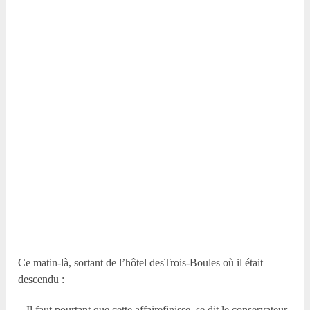
Ce matin-là, sortant de l’hôtel desTrois-Boules où il était
descendu :
– Il faut pourtant que cette affairefinisse, se dit le conservateur