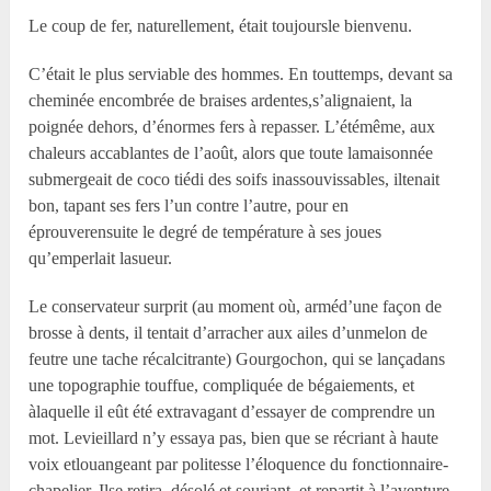
Le coup de fer, naturellement, était toujoursle bienvenu.
C’était le plus serviable des hommes. En touttemps, devant sa
cheminée encombrée de braises ardentes,s’alignaient, la
poignée dehors, d’énormes fers à repasser. L’étémême, aux
chaleurs accablantes de l’août, alors que toute lamaisonnée
submergeait de coco tiédi des soifs inassouvissables, iltenait
bon, tapant ses fers l’un contre l’autre, pour en
éprouverensuite le degré de température à ses joues
qu’emperlait lasueur.
Le conservateur surprit (au moment où, arméd’une façon de
brosse à dents, il tentait d’arracher aux ailes d’unmelon de
feutre une tache récalcitrante) Gourgochon, qui se lançadans
une topographie touffue, compliquée de bégaiements, et
àlaquelle il eût été extravagant d’essayer de comprendre un
mot. Levieillard n’y essaya pas, bien que se récriant à haute
voix etlouangeant par politesse l’éloquence du fonctionnaire-
chapelier. Ilse retira, désolé et souriant, et repartit à l’aventure.