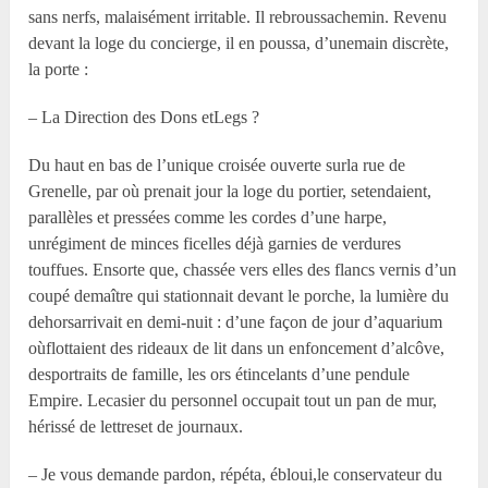
sans nerfs, malaisément irritable. Il rebroussachemin. Revenu
devant la loge du concierge, il en poussa, d’unemain discrète,
la porte :
– La Direction des Dons etLegs ?
Du haut en bas de l’unique croisée ouverte surla rue de
Grenelle, par où prenait jour la loge du portier, setendaient,
parallèles et pressées comme les cordes d’une harpe,
unrégiment de minces ficelles déjà garnies de verdures
touffues. Ensorte que, chassée vers elles des flancs vernis d’un
coupé demaître qui stationnait devant le porche, la lumière du
dehorsarrivait en demi-nuit : d’une façon de jour d’aquarium
oùflottaient des rideaux de lit dans un enfoncement d’alcôve,
desportraits de famille, les ors étincelants d’une pendule
Empire. Lecasier du personnel occupait tout un pan de mur,
hérissé de lettreset de journaux.
– Je vous demande pardon, répéta, ébloui,le conservateur du