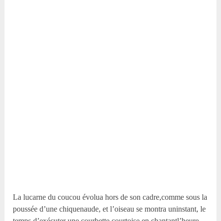
La lucarne du coucou évolua hors de son cadre,comme sous la
poussée d’une chiquenaude, et l’oiseau se montra uninstant, le
temps d’exécuter une courbette courtoise en chantantl’heure