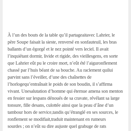
À l’un des bouts de la table qu’il partageaitavec Lahrier, le
père Soupe faisait la sieste, renversé en sonfauteuil, les bras
ballants d’un égorgé et le nez pointé vers leciel. Il avait
l’inquiétant dormir, livide et rigide, des vieillesgens, en sorte
que Lahrier eût pu le croire mort, n’eût été l’aiguronflement
chassé par l’huis béant de sa bouche. Au raclement quilui
parvint sans l’éveiller, d’une des chaînettes de
l’horlogequ’entraînait le poids de son boudin, il s’affirma
vivant. Unesalutation d’homme qui éternue amena son menton
en fessier sur lespans dénoués de sa cravate, révélant sa large
tonsure, fille desans, culottée ainsi que la peau d’âne d’un
tambour hors de service,tandis qu’étranglé en ses sources, le
ronflement se modifiait,traduit maintenant en rumeurs
sourdes ; on n’eût su dire aujuste quel grabuge de rats