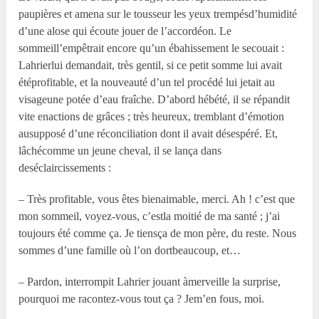
paupières et amena sur le tousseur les yeux trempésd’humidité
d’une alose qui écoute jouer de l’accordéon. Le
sommeill’empêtrait encore qu’un ébahissement le secouait :
Lahrierlui demandait, très gentil, si ce petit somme lui avait
étéprofitable, et la nouveauté d’un tel procédé lui jetait au
visageune potée d’eau fraîche. D’abord hébété, il se répandit
vite enactions de grâces ; très heureux, tremblant d’émotion
ausupposé d’une réconciliation dont il avait désespéré. Et,
lâchécomme un jeune cheval, il se lança dans
deséclaircissements :
– Très profitable, vous êtes bienaimable, merci. Ah ! c’est que
mon sommeil, voyez-vous, c’estla moitié de ma santé ; j’ai
toujours été comme ça. Je tiensça de mon père, du reste. Nous
sommes d’une famille où l’on dortbeaucoup, et…
– Pardon, interrompit Lahrier jouant àmerveille la surprise,
pourquoi me racontez-vous tout ça ? Jem’en fous, moi.