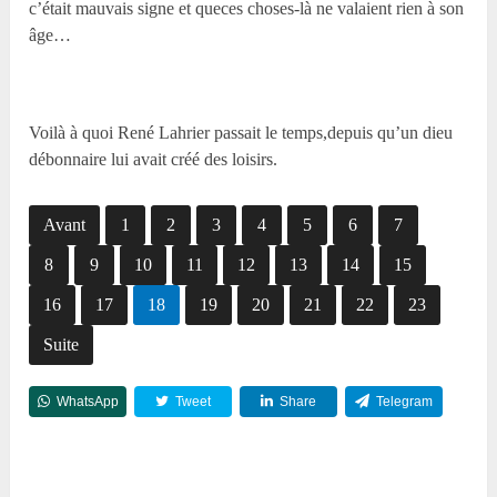
c’était mauvais signe et queces choses-là ne valaient rien à son
âge…
Voilà à quoi René Lahrier passait le temps,depuis qu’un dieu
débonnaire lui avait créé des loisirs.
Avant
1
2
3
4
5
6
7
8
9
10
11
12
13
14
15
16
17
18
19
20
21
22
23
Suite
WhatsApp
Tweet
Share
Telegram
Reddit