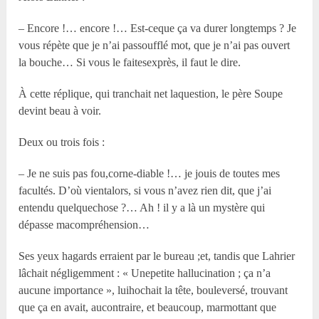
– Encore !… encore !… Est-ceque ça va durer longtemps ? Je
vous répète que je n’ai passoufflé mot, que je n’ai pas ouvert
la bouche… Si vous le faitesexprès, il faut le dire.
À cette réplique, qui tranchait net laquestion, le père Soupe
devint beau à voir.
Deux ou trois fois :
– Je ne suis pas fou,corne-diable !… je jouis de toutes mes
facultés. D’où vientalors, si vous n’avez rien dit, que j’ai
entendu quelquechose ?… Ah ! il y a là un mystère qui
dépasse macompréhension…
Ses yeux hagards erraient par le bureau ;et, tandis que Lahrier
lâchait négligemment : « Unepetite hallucination ; ça n’a
aucune importance », luihochait la tête, bouleversé, trouvant
que ça en avait, aucontraire, et beaucoup, marmottant que