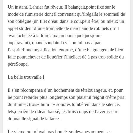
Un instant, Lahrier fut rêveur. Il balançait,point fixé sur le
mode de fumisterie dont il convenait qu’ilrégalât le sommeil de
son collègue (un filet d’eau dans le cou,peut-être, ou mieux un
appel strident d’une trompette de marchandde robinets qu’il
avait achetée à la foire aux jambons quelquesjours
auparavant), quand soudain la vision lui passa par
l’esprit,d’une mystification énorme, d’une blague géniale bien
faite pourachever de liquéfier l’intellect déjà pas trop solide du
pèreSoupe.
La belle trouvaille !
Il s’en récompensa d’un hochement de têtelouangeur, et, pour
ne point retarder plus longtemps son plaisir,il feignit d’être pris
du rhume ; trois« hum ! » sonores tombèrent dans le silence,
tels,derrière le rideau baissé, les trois coups de l’avertisseur
donnantle signal de la farce.
Le vieux, qui n’avait pas bougé, soulevapesamment ses