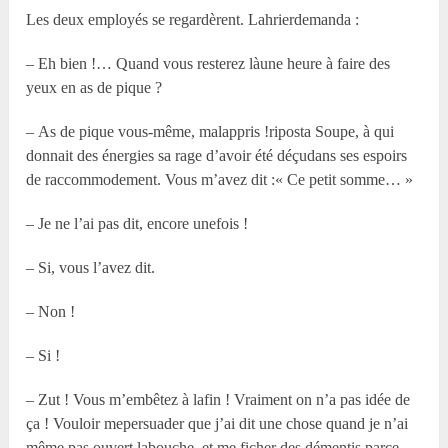
Les deux employés se regardèrent. Lahrierdemanda :
– Eh bien !… Quand vous resterez làune heure à faire des
yeux en as de pique ?
– As de pique vous-même, malappris !riposta Soupe, à qui
donnait des énergies sa rage d’avoir été déçudans ses espoirs
de raccommodement. Vous m’avez dit :« Ce petit somme… »
– Je ne l’ai pas dit, encore unefois !
– Si, vous l’avez dit.
– Non !
– Si !
– Zut ! Vous m’embêtez à lafin ! Vraiment on n’a pas idée de
ça ! Vouloir mepersuader que j’ai dit une chose quand je n’ai
même pas ouvert labouche, et me ficher des démentis parce