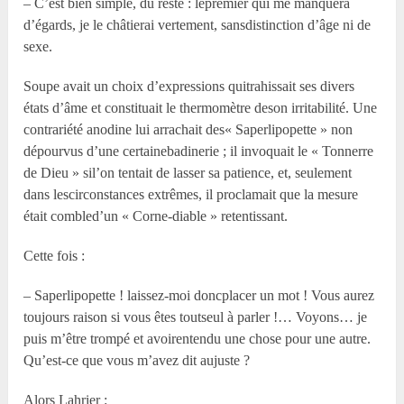
– C’est bien simple, du reste : lepremier qui me manquera
d’égards, je le châtierai vertement, sansdistinction d’âge ni de
sexe.
Soupe avait un choix d’expressions quitrahissait ses divers
états d’âme et constituait le thermomètre deson irritabilité. Une
contrariété anodine lui arrachait des« Saperlipopette » non
dépourvus d’une certainebadinerie ; il invoquait le « Tonnerre
de Dieu » sil’on tentait de lasser sa patience, et, seulement
dans lescirconstances extrêmes, il proclamait que la mesure
était combled’un « Corne-diable » retentissant.
Cette fois :
– Saperlipopette ! laissez-moi doncplacer un mot ! Vous aurez
toujours raison si vous êtes toutseul à parler !… Voyons… je
puis m’être trompé et avoirentendu une chose pour une autre.
Qu’est-ce que vous m’avez dit aujuste ?
Alors Lahrier :