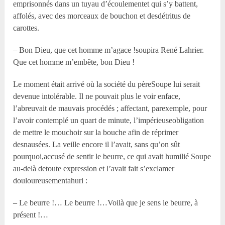
emprisonnés dans un tuyau d’écoulementet qui s’y battent,
affolés, avec des morceaux de bouchon et desdétritus de
carottes.
– Bon Dieu, que cet homme m’agace !soupira René Lahrier.
Que cet homme m’embête, bon Dieu !
Le moment était arrivé où la société du pèreSoupe lui serait
devenue intolérable. Il ne pouvait plus le voir enface,
l’abreuvait de mauvais procédés ; affectant, parexemple, pour
l’avoir contemplé un quart de minute, l’impérieuseobligation
de mettre le mouchoir sur la bouche afin de réprimer
desnausées. La veille encore il l’avait, sans qu’on sût
pourquoi,accusé de sentir le beurre, ce qui avait humilié Soupe
au-delà detoute expression et l’avait fait s’exclamer
douloureusementahuri :
– Le beurre !… Le beurre !…Voilà que je sens le beurre, à
présent !…