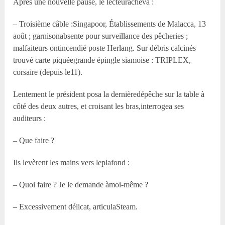
Après une nouvelle pause, le lecteuracheva :
– Troisième câble :Singapoor, Établissements de Malacca, 13
août ; garnisonabsente pour surveillance des pêcheries ;
malfaiteurs ontincendié poste Herlang. Sur débris calcinés
trouvé carte piquéegrande épingle siamoise : TRIPLEX,
corsaire (depuis le11).
Lentement le président posa la dernièredépêche sur la table à
côté des deux autres, et croisant les bras,interrogea ses
auditeurs :
– Que faire ?
Ils levèrent les mains vers leplafond :
– Quoi faire ? Je le demande àmoi-même ?
– Excessivement délicat, articulaSteam.