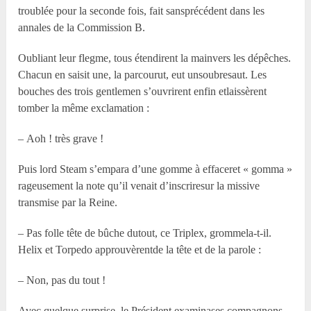
troublée pour la seconde fois, fait sansprécédent dans les
annales de la Commission B.
Oubliant leur flegme, tous étendirent la mainvers les dépêches.
Chacun en saisit une, la parcourut, eut unsoubresaut. Les
bouches des trois gentlemen s’ouvrirent enfin etlaissèrent
tomber la même exclamation :
– Aoh ! très grave !
Puis lord Steam s’empara d’une gomme à effaceret « gomma »
rageusement la note qu’il venait d’inscriresur la missive
transmise par la Reine.
– Pas folle tête de bûche dutout, ce Triplex, grommela-t-il.
Helix et Torpedo approuvèrentde la tête et de la parole :
– Non, pas du tout !
Avec quelque surprise, le Président examinases compagnons.