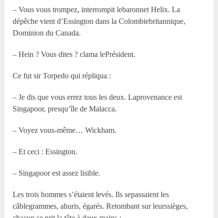
– Vous vous trompez, interrompit lebaronnet Helix. La
dépêche vient d’Essington dans la Colombiebritannique,
Dominion du Canada.
– Hein ? Vous dites ? clama lePrésident.
Ce fut sir Torpedo qui répliqua :
– Je dis que vous errez tous les deux. Laprovenance est
Singapoor, presqu’île de Malacca.
– Voyez vous-même… Wickham.
– Et ceci : Essington.
– Singapoor est assez lisible.
Les trois hommes s’étaient levés. Ils sepassaient les
câblegrammes, ahuris, égarés. Retombant sur leurssièges,
chacun se prit la tête à deux mains :