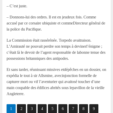
– C’est juste.
– Donnons-lui des ordres. Il est en jeudeux fois. Comme
accusé par ce corsaire ubiquiste et commeDirecteur général de
la police du Pacifique.
La Commission était rassérénée. Torpedo avaitraison.
L’Amirauté ne pouvait perdre son temps à devinerl’énigme ;
c’était là le devoir de l’agent responsable de labonne tenue des
possessions britanniques des antipodes.
Et sans tarder, réunissant missives etdépêches en un dossier, on
expédia le tout à sir Allsmine, avecinjonction formelle de
capturer mort ou vif l’aventurier qui avaitosé toucher d’une
main coupable des édifices abrités sous lepavillon de la vieille
Angleterre.
1
2
3
4
5
6
7
8
9