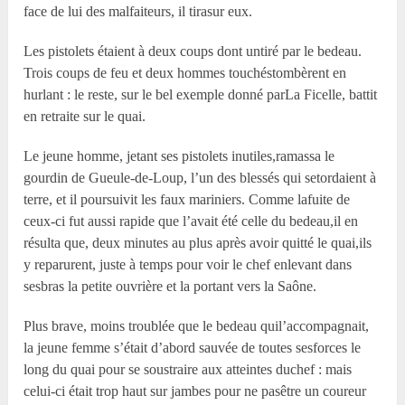
face de lui des malfaiteurs, il tirasur eux.
Les pistolets étaient à deux coups dont untiré par le bedeau.
Trois coups de feu et deux hommes touchéstombèrent en
hurlant : le reste, sur le bel exemple donné parLa Ficelle, battit
en retraite sur le quai.
Le jeune homme, jetant ses pistolets inutiles,ramassa le
gourdin de Gueule-de-Loup, l’un des blessés qui setordaient à
terre, et il poursuivit les faux mariniers. Comme lafuite de
ceux-ci fut aussi rapide que l’avait été celle du bedeau,il en
résulta que, deux minutes au plus après avoir quitté le quai,ils
y reparurent, juste à temps pour voir le chef enlevant dans
sesbras la petite ouvrière et la portant vers la Saône.
Plus brave, moins troublée que le bedeau quil’accompagnait,
la jeune femme s’était d’abord sauvée de toutes sesforces le
long du quai pour se soustraire aux atteintes duchef : mais
celui-ci était trop haut sur jambes pour ne pasêtre un coureur