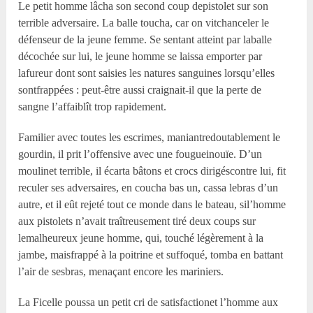
Le petit homme lâcha son second coup depistolet sur son
terrible adversaire. La balle toucha, car on vitchanceler le
défenseur de la jeune femme. Se sentant atteint par laballe
décochée sur lui, le jeune homme se laissa emporter par
lafureur dont sont saisies les natures sanguines lorsqu’elles
sontfrappées : peut-être aussi craignait-il que la perte de
sangne l’affaiblît trop rapidement.
Familier avec toutes les escrimes, maniantredoutablement le
gourdin, il prit l’offensive avec une fougueinouïe. D’un
moulinet terrible, il écarta bâtons et crocs dirigéscontre lui, fit
reculer ses adversaires, en coucha bas un, cassa lebras d’un
autre, et il eût rejeté tout ce monde dans le bateau, sil’homme
aux pistolets n’avait traîtreusement tiré deux coups sur
lemalheureux jeune homme, qui, touché légèrement à la
jambe, maisfrappé à la poitrine et suffoqué, tomba en battant
l’air de sesbras, menaçant encore les mariniers.
La Ficelle poussa un petit cri de satisfactionet l’homme aux