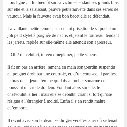
hors ligne : il fut bientôt sur sa victimeétendant ses grands bras
sur elle et la saisissant, pauvre petitefauvette dans ses serres de
vautour. Mais la fauvette avait bon becet elle se défendait.
La vaillante petite femme, se sentant prise,tira de sa poche un
joli petit stylet à poignée de nacre, et,jetant le fourreau, tendant
les jarrets, repliée sur elle-même,elle attendit son agresseur.
– Oh ! dit celui-ci, tu veux mepiquer, petite vipère.
Il fit un pas en arrière, ramena en main songourdin suspendu
au poignet droit par une courroie, et, d’un coupsec, il paralysa
le bras de la jeune femme qui laissa tomber sonarme en
poussant un cri de douleur. Fondant alors sur elle, le
chefvoulut la lier : mais elle se débattit, criant si fort qu’ilse
résigna à l’étrangler à moitié. Enfin il s’en rendit maître
etl’emporta.
Il revint avec son fardeau, se dirigea versl’escalier où se tenait