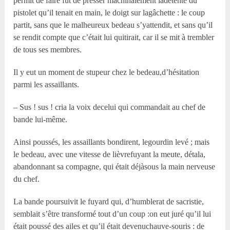
permit de faire fut de presser machinalement ladétente du
pistolet qu’il tenait en main, le doigt sur lagâchette : le coup
partit, sans que le malheureux bedeau s’yattendit, et sans qu’il
se rendit compte que c’était lui quitirait, car il se mit à trembler
de tous ses membres.
Il y eut un moment de stupeur chez le bedeau,d’hésitation
parmi les assaillants.
– Sus ! sus ! cria la voix decelui qui commandait au chef de
bande lui-même.
Ainsi poussés, les assaillants bondirent, legourdin levé ; mais
le bedeau, avec une vitesse de lièvrefuyant la meute, détala,
abandonnant sa compagne, qui était déjàsous la main nerveuse
du chef.
La bande poursuivit le fuyard qui, d’humblerat de sacristie,
semblait s’être transformé tout d’un coup :on eut juré qu’il lui
était poussé des ailes et qu’il était devenuchauve-souris : de