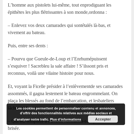
L’homme aux pistolets lui-même, tout enprodiguant les
épithètes les plus flétrissantes à son monde,ordonna :
– Enlevez vos deux camarades qui sontétalés là-bas, et
vivement au bateau.
Puis, entre ses dents :
– Pourvu que Gueule-de-Loup et l’Enrhumépuissent
s’esquiver ! Sacrebleu la sale affaire ! S’ilssont pris et
reconnus, voilà une vilaine histoire pour nous.
Et, voyant la Ficelle présider à l’enlèvementde ses camarades
assommés, il gagna lestement le bateau engrommelant. On
plaça les blessés au fond de l’embarcation, et lesbateliers
lâchèrent les amarres. L’un d’eux avait le brascassé.
Les cookies permettent de personnaliser contenu et annonces,
d'offrir des fonctionnalités relatives aux médias sociaux et
Accepter
d'analyser notre trafic.
Plus d’informations
– Qui me remplace à l’aviron ?demanda-t-il : j’ai une aile
brisée.