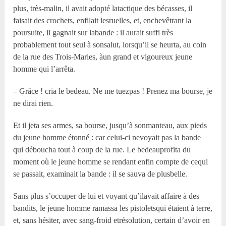
plus, très-malin, il avait adopté latactique des bécasses, il
faisait des crochets, enfilait lesruelles, et, enchevêtrant la
poursuite, il gagnait sur labande : il aurait suffi très
probablement tout seul à sonsalut, lorsqu’il se heurta, au coin
de la rue des Trois-Maries, àun grand et vigoureux jeune
homme qui l’arrêta.
– Grâce ! cria le bedeau. Ne me tuezpas ! Prenez ma bourse, je
ne dirai rien.
Et il jeta ses armes, sa bourse, jusqu’à sonmanteau, aux pieds
du jeune homme étonné : car celui-ci nevoyait pas la bande
qui déboucha tout à coup de la rue. Le bedeauprofita du
moment où le jeune homme se rendant enfin compte de cequi
se passait, examinait la bande : il se sauva de plusbelle.
Sans plus s’occuper de lui et voyant qu’ilavait affaire à des
bandits, le jeune homme ramassa les pistoletsqui étaient à terre,
et, sans hésiter, avec sang-froid etrésolution, certain d’avoir en