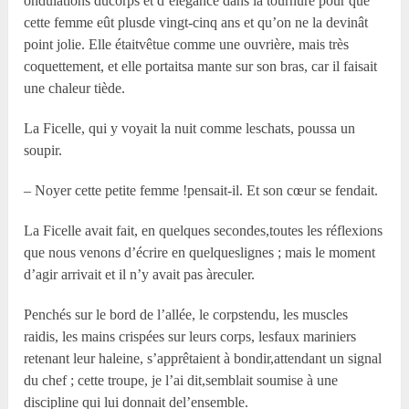
ondulations ducorps et d’élégance dans la tournure pour que
cette femme eût plusde vingt-cinq ans et qu’on ne la devinât
point jolie. Elle étaitvêtue comme une ouvrière, mais très
coquettement, et elle portaitsa mante sur son bras, car il faisait
une chaleur tiède.
La Ficelle, qui y voyait la nuit comme leschats, poussa un
soupir.
– Noyer cette petite femme !pensait-il. Et son cœur se fendait.
La Ficelle avait fait, en quelques secondes,toutes les réflexions
que nous venons d’écrire en quelqueslignes ; mais le moment
d’agir arrivait et il n’y avait pas àreculer.
Penchés sur le bord de l’allée, le corpstendu, les muscles
raidis, les mains crispées sur leurs corps, lesfaux mariniers
retenant leur haleine, s’apprêtaient à bondir,attendant un signal
du chef ; cette troupe, je l’ai dit,semblait soumise à une
discipline qui lui donnait del’ensemble.