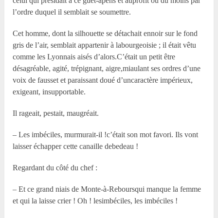
celui qui présidait à ce guet-apens et auprofit ou du moins par
l’ordre duquel il semblait se soumettre.
Cet homme, dont la silhouette se détachait ennoir sur le fond
gris de l’air, semblait appartenir à labourgeoisie ; il était vêtu
comme les Lyonnais aisés d’alors.C’était un petit être
désagréable, agité, trépignant, aigre,miaulant ses ordres d’une
voix de fausset et paraissant doué d’uncaractère impérieux,
exigeant, insupportable.
Il rageait, pestait, maugréait.
– Les imbéciles, murmurait-il !c’était son mot favori. Ils vont
laisser échapper cette canaille debedeau !
Regardant du côté du chef :
– Et ce grand niais de Monte-à-Reboursqui manque la femme
et qui la laisse crier ! Oh ! lesimbéciles, les imbéciles !