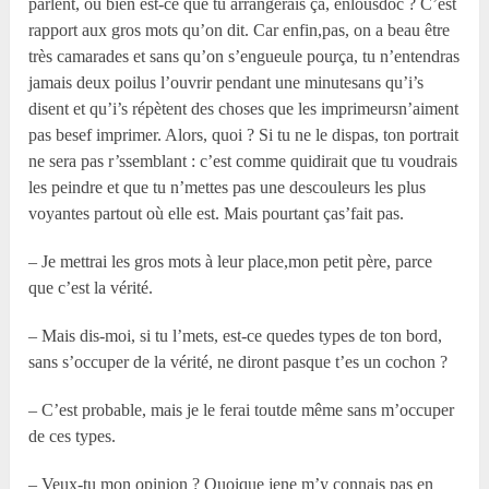
parlent, ou bien est-ce que tu arrangerais ça, enlousdoc ? C’est
rapport aux gros mots qu’on dit. Car enfin,pas, on a beau être
très camarades et sans qu’on s’engueule pourça, tu n’entendras
jamais deux poilus l’ouvrir pendant une minutesans qu’i’s
disent et qu’i’s répètent des choses que les imprimeursn’aiment
pas besef imprimer. Alors, quoi ? Si tu ne le dispas, ton portrait
ne sera pas r’ssemblant : c’est comme quidirait que tu voudrais
les peindre et que tu n’mettes pas une descouleurs les plus
voyantes partout où elle est. Mais pourtant ças’fait pas.
– Je mettrai les gros mots à leur place,mon petit père, parce
que c’est la vérité.
– Mais dis-moi, si tu l’mets, est-ce quedes types de ton bord,
sans s’occuper de la vérité, ne diront pasque t’es un cochon ?
– C’est probable, mais je le ferai toutde même sans m’occuper
de ces types.
– Veux-tu mon opinion ? Quoique jene m’y connais pas en