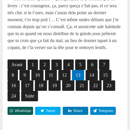
livres : c’est courageux, ça, parce queça s’fait pas, et ce sera
très chic si tu l’oses, mais t’auras dela peine au dernier
moment, t’es trop poli !… C’est même undes défauts que j’te
connais depuis qu’on s’connaît. Ça, et aussicette sale habitude
que tu as quand on nous distribue de la gniole,sous prétexte
que tu crois que ça fait du mal, au lieu de donner tapart à un
copain, de t’la verser sur la tête pour te nettoyer lestifs.
Avant
1
2
3
4
5
6
7
8
9
10
11
12
13
14
15
16
17
18
19
20
21
22
23
24
Suite
WhatsApp
Tweet
Share
Telegram
Reddit