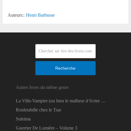
Auteurs::
Henri Barbusse
Recherche
Autres livres du même genre
La Ville-Vampire (ou bien le malheur d’écrire …
Rouletabille chez le Tsar
Suleïma
Guerrier De Lumière – Volume 3