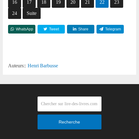
16
17
18
19
20
21
22
23
24
Suite
WhatsApp
Tweet
Share
Telegram
Reddit
Auteurs::
Henri Barbusse
Recherche