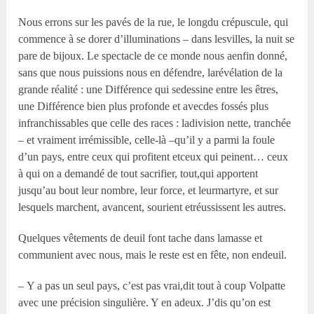
Nous errons sur les pavés de la rue, le longdu crépuscule, qui
commence à se dorer d’illuminations – dans lesvilles, la nuit se
pare de bijoux. Le spectacle de ce monde nous aenfin donné,
sans que nous puissions nous en défendre, larévélation de la
grande réalité : une Différence qui sedessine entre les êtres,
une Différence bien plus profonde et avecdes fossés plus
infranchissables que celle des races : ladivision nette, tranchée
– et vraiment irrémissible, celle-là –qu’il y a parmi la foule
d’un pays, entre ceux qui profitent etceux qui peinent… ceux
à qui on a demandé de tout sacrifier, tout,qui apportent
jusqu’au bout leur nombre, leur force, et leurmartyre, et sur
lesquels marchent, avancent, sourient etréussissent les autres.
Quelques vêtements de deuil font tache dans lamasse et
communient avec nous, mais le reste est en fête, non endeuil.
– Y a pas un seul pays, c’est pas vrai,dit tout à coup Volpatte
avec une précision singulière. Y en adeux. J’dis qu’on est