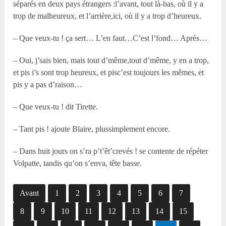
séparés en deux pays étrangers :l’avant, tout là-bas, où il y a
trop de malheureux, et l’arrière,ici, où il y a trop d’heureux.
– Que veux-tu ! ça sert… L’en faut…C’est l’fond… Après…
– Oui, j’sais bien, mais tout d’même,tout d’même, y en a trop,
et pis i’s sont trop heureux, et pisc’est toujours les mêmes, et
pis y a pas d’raison…
– Que veux-tu ! dit Tirette.
– Tant pis ! ajoute Blaire, plussimplement encore.
– Dans huit jours on s’ra p’t’êt’crevés ! se contente de répéter
Volpatte, tandis qu’on s’enva, tête basse.
Avant
1
2
3
4
5
6
7
8
9
10
11
12
13
14
15