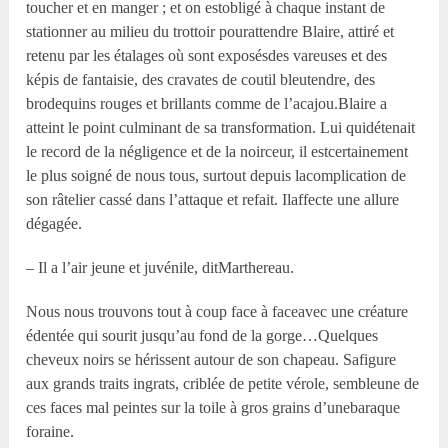
toucher et en manger ; et on estobligé à chaque instant de
stationner au milieu du trottoir pourattendre Blaire, attiré et
retenu par les étalages où sont exposésdes vareuses et des
képis de fantaisie, des cravates de coutil bleutendre, des
brodequins rouges et brillants comme de l’acajou.Blaire a
atteint le point culminant de sa transformation. Lui quidétenait
le record de la négligence et de la noirceur, il estcertainement
le plus soigné de nous tous, surtout depuis lacomplication de
son râtelier cassé dans l’attaque et refait. Ilaffecte une allure
dégagée.
– Il a l’air jeune et juvénile, ditMarthereau.
Nous nous trouvons tout à coup face à faceavec une créature
édentée qui sourit jusqu’au fond de la gorge…Quelques
cheveux noirs se hérissent autour de son chapeau. Safigure
aux grands traits ingrats, criblée de petite vérole, sembleune de
ces faces mal peintes sur la toile à gros grains d’unebaraque
foraine.