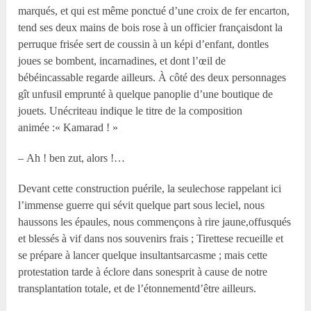
marqués, et qui est même ponctué d’une croix de fer encarton,
tend ses deux mains de bois rose à un officier françaisdont la
perruque frisée sert de coussin à un képi d’enfant, dontles
joues se bombent, incarnadines, et dont l’œil de
bébéincassable regarde ailleurs. À côté des deux personnages
gît unfusil emprunté à quelque panoplie d’une boutique de
jouets. Unécriteau indique le titre de la composition
animée :« Kamarad ! »
– Ah ! ben zut, alors !…
Devant cette construction puérile, la seulechose rappelant ici
l’immense guerre qui sévit quelque part sous leciel, nous
haussons les épaules, nous commençons à rire jaune,offusqués
et blessés à vif dans nos souvenirs frais ; Tirettese recueille et
se prépare à lancer quelque insultantsarcasme ; mais cette
protestation tarde à éclore dans sonesprit à cause de notre
transplantation totale, et de l’étonnementd’être ailleurs.