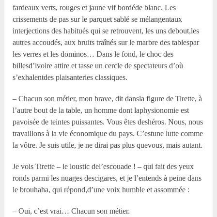
fardeaux verts, rouges et jaune vif bordéde blanc. Les
crissements de pas sur le parquet sablé se mélangentaux
interjections des habitués qui se retrouvent, les uns debout,les
autres accoudés, aux bruits traînés sur le marbre des tablespar
les verres et les dominos… Dans le fond, le choc des
billesd’ivoire attire et tasse un cercle de spectateurs d’où
s’exhalentdes plaisanteries classiques.
– Chacun son métier, mon brave, dit dansla figure de Tirette, à
l’autre bout de la table, un homme dont laphysionomie est
pavoisée de teintes puissantes. Vous êtes deshéros. Nous, nous
travaillons à la vie économique du pays. C’estune lutte comme
la vôtre. Je suis utile, je ne dirai pas plus quevous, mais autant.
Je vois Tirette – le loustic del’escouade ! – qui fait des yeux
ronds parmi les nuages descigares, et je l’entends à peine dans
le brouhaha, qui répond,d’une voix humble et assommée :
– Oui, c’est vrai… Chacun son métier.