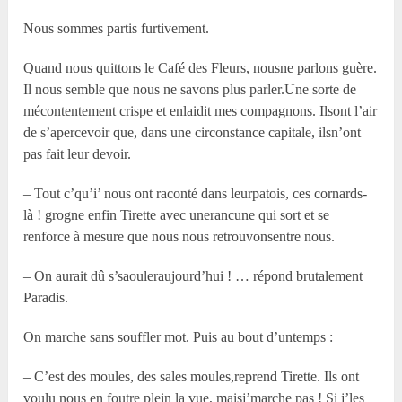
Nous sommes partis furtivement.
Quand nous quittons le Café des Fleurs, nousne parlons guère.
Il nous semble que nous ne savons plus parler.Une sorte de
mécontentement crispe et enlaidit mes compagnons. Ilsont l’air
de s’apercevoir que, dans une circonstance capitale, ilsn’ont
pas fait leur devoir.
– Tout c’qu’i’ nous ont raconté dans leurpatois, ces cornards-
là ! grogne enfin Tirette avec unerancune qui sort et se
renforce à mesure que nous nous retrouvonsentre nous.
– On aurait dû s’saouleraujourd’hui ! … répond brutalement
Paradis.
On marche sans souffler mot. Puis au bout d’untemps :
– C’est des moules, des sales moules,reprend Tirette. Ils ont
voulu nous en foutre plein la vue, maisj’marche pas ! Si j’les