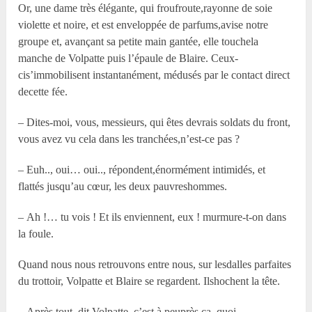
Or, une dame très élégante, qui froufroute,rayonne de soie
violette et noire, et est enveloppée de parfums,avise notre
groupe et, avançant sa petite main gantée, elle touchela
manche de Volpatte puis l’épaule de Blaire. Ceux-
cis’immobilisent instantanément, médusés par le contact direct
decette fée.
– Dites-moi, vous, messieurs, qui êtes devrais soldats du front,
vous avez vu cela dans les tranchées,n’est-ce pas ?
– Euh.., oui… oui.., répondent,énormément intimidés, et
flattés jusqu’au cœur, les deux pauvreshommes.
– Ah !… tu vois ! Et ils enviennent, eux ! murmure-t-on dans
la foule.
Quand nous nous retrouvons entre nous, sur lesdalles parfaites
du trottoir, Volpatte et Blaire se regardent. Ilshochent la tête.
– Après tout, dit Volpatte, c’est à peuprès ça, quoi.