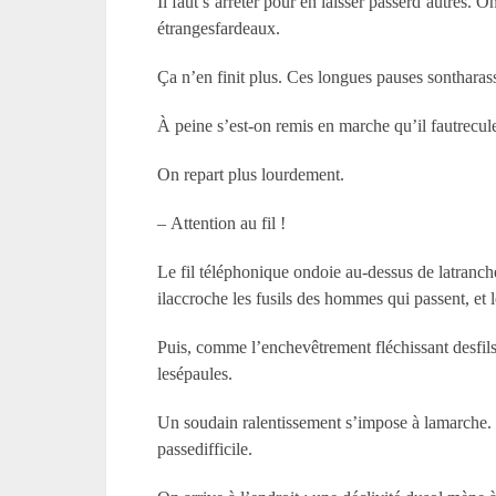
Il faut s’arrêter pour en laisser passerd’autres. 
étrangesfardeaux.
Ça n’en finit plus. Ces longues pauses sonthara
À peine s’est-on remis en marche qu’il fautrecul
On repart plus lourdement.
– Attention au fil !
Le fil téléphonique ondoie au-dessus de latranché
ilaccroche les fusils des hommes qui passent, et l
Puis, comme l’enchevêtrement fléchissant desfils p
lesépaules.
Un soudain ralentissement s’impose à lamarche. O
passedifficile.