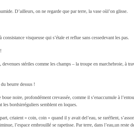
umide. D’ailleurs, on ne regarde que par terre, la vase oùl’on glisse.
à consistance visqueuse qui s’étale et reflue sans cessedevant les pas.
!
s, devenues stériles comme les champs – la troupe en marchebroie, à trav
 du beurre dessus !
isse boue noire, profondément crevassée, comme il s’enaccumule à l’entou
nt les bordsirréguliers semblent en loques.
part, criaient « coin, coin » quand il y avait del’eau, se raréfient, s’ass
inue, l’espace embrouillé se rapetisse. Par terre, dans l’eau,un reste de 