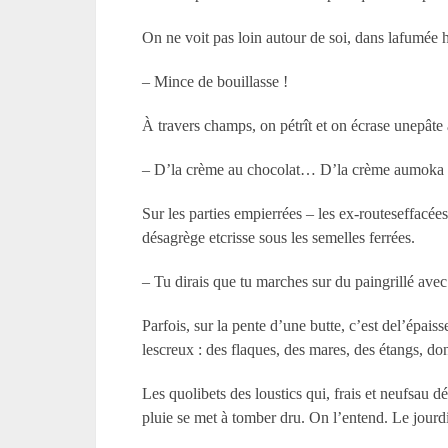
On ne voit pas loin autour de soi, dans lafumée h
– Mince de bouillasse !
À travers champs, on pétrît et on écrase unepâte 
– D’la crème au chocolat… D’la crème aumoka 
Sur les parties empierrées – les ex-routeseffacée
désagrège etcrisse sous les semelles ferrées.
– Tu dirais que tu marches sur du paingrillé avec
Parfois, sur la pente d’une butte, c’est del’épa
lescreux : des flaques, des mares, des étangs, do
Les quolibets des loustics qui, frais et neufsau dé
pluie se met à tomber dru. On l’entend. Le jourdim