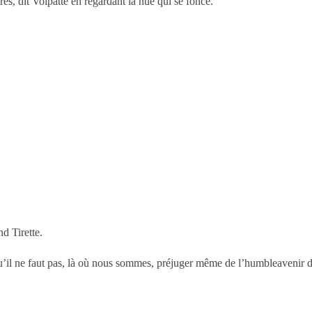
es, dit Volpatte en regardant la nue qui se fonce.
nd Tirette.
u’il ne faut pas, là où nous sommes, préjuger même de l’humbleavenir 