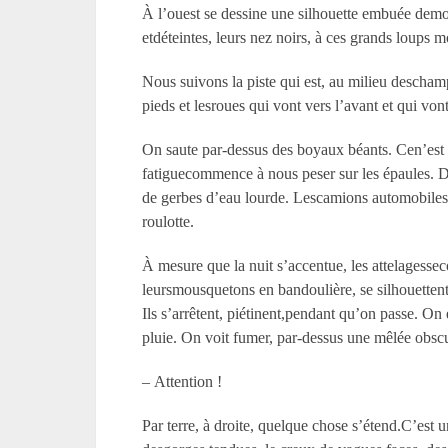
À l’ouest se dessine une silhouette embuée demoi
etdéteintes, leurs nez noirs, à ces grands loups m
Nous suivons la piste qui est, au milieu descha
pieds et lesroues qui vont vers l’avant et qui vont 
On saute par-dessus des boyaux béants. Cen’est pa
fatiguecommence à nous peser sur les épaules. De
de gerbes d’eau lourde. Lescamions automobiles 
roulotte.
À mesure que la nuit s’accentue, les attelagessec
leursmousquetons en bandoulière, se silhouettent
Ils s’arrêtent, piétinent,pendant qu’on passe. On 
pluie. On voit fumer, par-dessus une mêlée obscu
– Attention !
Par terre, à droite, quelque chose s’étend.C’est u