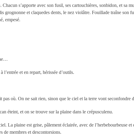
de. Chacun s’apporte avec son fusil, ses cartouchières, sonbidon, et sa 
dis grognonne et claquedes dents, le nez violâtre. Fouillade traîne son 
né, empesé.
che…
à l’entrée et en repart, hérissée d’outils.
t pas où. On ne sait rien, sinon que le ciel et la terre vont seconfondr
n éteint, et on se trouve sur la plaine dans le crépusculenu.
el. La plaine est grise, pâlement éclairée, avec de l’herbebourbeuse et 
es de membres et descontorsions.