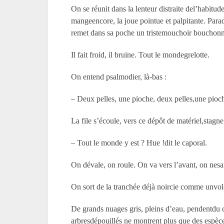
On se réunit dans la lenteur distraite del’habitu
mangeencore, la joue pointue et palpitante. Para
remet dans sa poche un tristemouchoir bouchon
Il fait froid, il bruine. Tout le mondegrelotte.
On entend psalmodier, là-bas :
– Deux pelles, une pioche, deux pelles,une pio
La file s’écoule, vers ce dépôt de matériel,stagne 
– Tout le monde y est ? Hue !dit le caporal.
On dévale, on roule. On va vers l’avant, on nesai
On sort de la tranchée déjà noircie comme unvolca
De grands nuages gris, pleins d’eau, pendentdu ci
arbresdépouillés ne montrent plus que des espèc