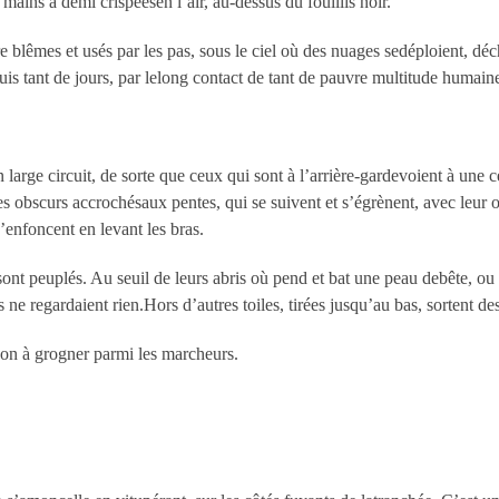
mains à demi crispéesen l’air, au-dessus du fouillis noir.
e blêmes et usés par les pas, sous le ciel où des nuages sedéploient, dé
puis tant de jours, par lelong contact de tant de pauvre multitude humain
un large circuit, de sorte que ceux qui sont à l’arrière-gardevoient à un
obscurs accrochésaux pentes, qui se suivent et s’égrènent, avec leur out
s’enfoncent en levant les bras.
nt peuplés. Au seuil de leurs abris où pend et bat une peau debête, ou 
ne regardaient rien.Hors d’autres toiles, tirées jusqu’au bas, sortent de
on à grogner parmi les marcheurs.