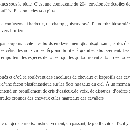
nes sous la pluie. C’est une compagnie du 204, enveloppée detoiles de t
ouillés. Puis on neles voit plus.
mps confusément herbeux, un champ glaiseux rayé d’innombrablesornières
vers l’arrière.
s toujours facile : les bords en deviennent gluants,glissants, et des éb
s véhicules nous croisentà grand bruit et à grand éclaboussement. Les av
emportent des espèces de roues liquides quitournoient autour des roues
oués et d’où se soulèvent des encolures de chevaux et lesprofils des cava
 d’une façon plusfantastique sur les flots nuageux du ciel. À un moment
entend un brouillement de cris d’essieux,de voix, de disputes, d’ordres q
re,les croupes des chevaux et les manteaux des cavaliers.
ne rangée de morts. Instinctivement, en passant, le piedl’évite et l’œil y