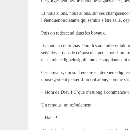
desgorges tendues, le creux de vagues faces, des 
Et nous allons, nous allons, sur ces champsencor
l’étenduenoircissante qui semble s’être salie, de
Puis on redescend dans les boyaux.
Ils sont en contre-bas. Pour les atteindre onfait 
sedéployer dans le crépuscule, petits bonshommes 
têtes, mince ligneinsignifiante de suppliants qui 
Ces boyaux, qui sont encore en deuxième ligne,so
nousregardent passer d’un œil atone, comme s’ils 
– Nom de Dieu ! C’que c’estlong ! commence-t-
Un remous, un refoulement.
– Halte !