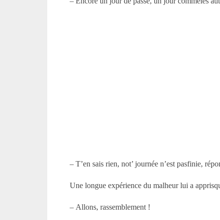
– Encore un jour de passé, un jour commeles autr
– T’en sais rien, not’ journée n’est pasfinie, répo
Une longue expérience du malheur lui a apprisq
– Allons, rassemblement !