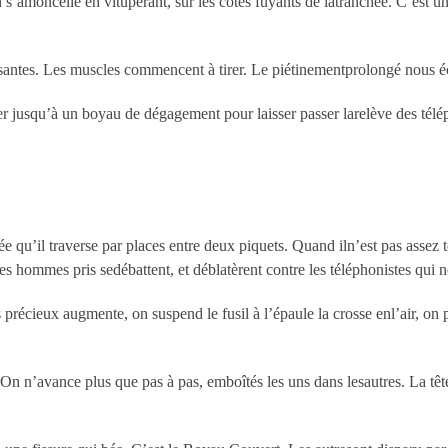
On s’amoncelle en vitupérant, sur les côtés fuyants de latranchée. C’est 
ssantes. Les muscles commencent à tirer. Le piétinementprolongé nous é
er jusqu’à un boyau de dégagement pour laisser passer larelève des télé
e qu’il traverse par places entre deux piquets. Quand iln’est pas assez 
es hommes pris sedébattent, et déblatèrent contre les téléphonistes qui ne
récieux augmente, on suspend le fusil à l’épaule la crosse enl’air, on po
n n’avance plus que pas à pas, emboîtés les uns dans lesautres. La têt