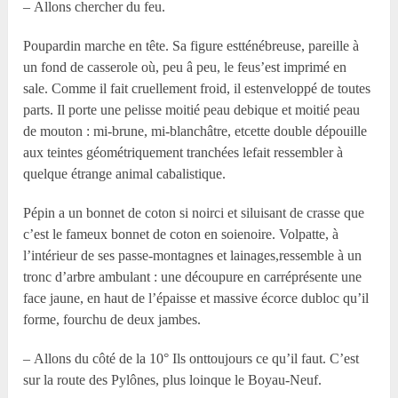
– Allons chercher du feu.
Poupardin marche en tête. Sa figure estténébreuse, pareille à
un fond de casserole où, peu â peu, le feus’est imprimé en
sale. Comme il fait cruellement froid, il estenveloppé de toutes
parts. Il porte une pelisse moitié peau debique et moitié peau
de mouton : mi-brune, mi-blanchâtre, etcette double dépouille
aux teintes géométriquement tranchées lefait ressembler à
quelque étrange animal cabalistique.
Pépin a un bonnet de coton si noirci et siluisant de crasse que
c’est le fameux bonnet de coton en soienoire. Volpatte, à
l’intérieur de ses passe-montagnes et lainages,ressemble à un
tronc d’arbre ambulant : une découpure en carréprésente une
face jaune, en haut de l’épaisse et massive écorce dubloc qu’il
forme, fourchu de deux jambes.
– Allons du côté de la 10° Ils onttoujours ce qu’il faut. C’est
sur la route des Pylônes, plus loinque le Boyau-Neuf.