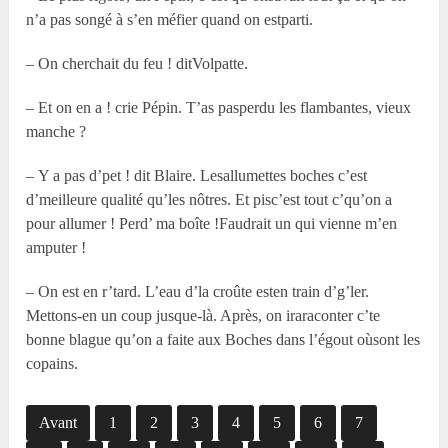
n’a pas songé à s’en méfier quand on estparti.
– On cherchait du feu ! ditVolpatte.
– Et on en a ! crie Pépin. T’as pasperdu les flambantes, vieux
manche ?
– Y a pas d’pet ! dit Blaire. Lesallumettes boches c’est
d’meilleure qualité qu’les nôtres. Et pisc’est tout c’qu’on a
pour allumer ! Perd’ ma boîte !Faudrait un qui vienne m’en
amputer !
– On est en r’tard. L’eau d’la croûte esten train d’g’ler.
Mettons-en un coup jusque-là. Après, on iraraconter c’te
bonne blague qu’on a faite aux Boches dans l’égout oùsont les
copains.
Avant
1
2
3
4
5
6
7