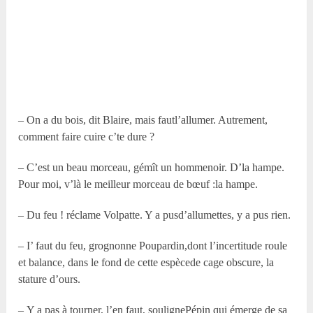
– On a du bois, dit Blaire, mais fautl’allumer. Autrement,
comment faire cuire c’te dure ?
– C’est un beau morceau, gémît un hommenoir. D’la hampe.
Pour moi, v’là le meilleur morceau de bœuf :la hampe.
– Du feu ! réclame Volpatte. Y a pusd’allumettes, y a pus rien.
– I’ faut du feu, grognonne Poupardin,dont l’incertitude roule
et balance, dans le fond de cette espècede cage obscure, la
stature d’ours.
– Y a pas à tourner, l’en faut, soulignePépin qui émerge de sa