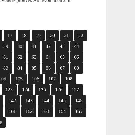
à vous le prouver. Au revoir, mon ami.
17
18
19
20
21
22
39
40
41
42
43
44
61
62
63
64
65
66
83
84
85
86
87
88
104
105
106
107
108
123
124
125
126
127
142
143
144
145
146
161
162
163
164
165
e