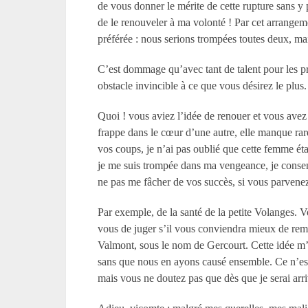
de vous donner le mérite de cette rupture sans y 
de le renouveler à ma volonté ! Par cet arrangemen
préférée : nous serions trompées toutes deux, mai
C’est dommage qu’avec tant de talent pour les p
obstacle invincible à ce que vous désirez le plus.
Quoi ! vous aviez l’idée de renouer et vous ave
frappe dans le cœur d’une autre, elle manque rarem
vos coups, je n’ai pas oublié que cette femme ét
je me suis trompée dans ma vengeance, je consens
ne pas me fâcher de vos succès, si vous parvenez 
Par exemple, de la santé de la petite Volanges. Vo
vous de juger s’il vous conviendra mieux de remet
Valmont, sous le nom de Gercourt. Cette idée m’av
sans que nous en ayons causé ensemble. Ce n’est 
mais vous ne doutez pas que dès que je serai arr