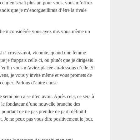
fice n’en serait plus un pour vous, vous m’offrez
ndis que je m’enorgueillirais d’être la rivale
arche inconsidérée vous ayez mis vous-même un
! Ah ! croyez-moi, vicomte, quand une femme
e je frappais celle-ci, ou plutôt que je dirigeais
u’enfin vous m’aviez placée au-dessous d’elle. Si
oyens, je vous y invite même et vous promets de
occuper. Parlons d’autre chose.
 serai bien aise d’en avoir. Après cela, ce sera à
is le fondateur d’une nouvelle branche des
pourtant de ne pas prendre de parti définitif
. Je ne peux pas vous dire positivement le jour,