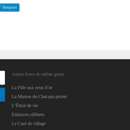
Telegram
Reddit
Autres livres du même genre
La Fille aux yeux d’or
La Maison du Chat-qui-pelote
L’Élixir de vie
Enfances célèbres
Le Curé de village