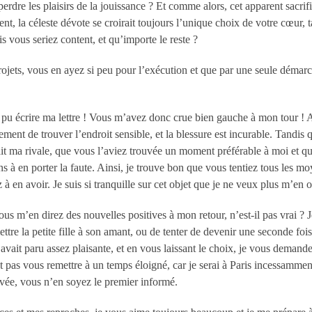
perdre les plaisirs de la jouissance ? Et comme alors, cet apparent sacri
t, la céleste dévote se croirait toujours l’unique choix de votre cœur, ta
s vous seriez content, et qu’importe le reste ?
rojets, vous en ayez si peu pour l’exécution et que par une seule dém
z pu écrire ma lettre ! Vous m’avez donc crue bien gauche à mon tour 
ent de trouver l’endroit sensible, et la blessure est incurable. Tandis qu
ait ma rivale, que vous l’aviez trouvée un moment préférable à moi et q
 à en porter la faute. Ainsi, je trouve bon que vous tentiez tous les m
à en avoir. Je suis si tranquille sur cet objet que je ne veux plus m’en 
us m’en direz des nouvelles positives à mon retour, n’est-il pas vrai ? Je
tre la petite fille à son amant, ou de tenter de devenir une seconde fo
ait paru assez plaisante, et en vous laissant le choix, je vous demande 
pas vous remettre à un temps éloigné, car je serai à Paris incessamment
ivée, vous n’en soyez le premier informé.