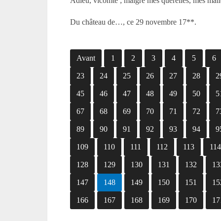
Adieu, vicomte ; malgré mes querelles, mes mali
Du château de…, ce 29 novembre 17**.
Avant
1
2
3
4
5
6
23
24
25
26
27
28
2
45
46
47
48
49
50
5
67
68
69
70
71
72
7
89
90
91
92
93
94
9
109
110
111
112
113
11
128
129
130
131
132
13
147
148
149
150
151
15
166
167
168
169
170
17