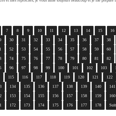
ces et mes reproches, je vous aime toujours beaucoup et je me prépare 
7
8
9
10
11
12
13
14
15
16
9
30
31
32
33
34
35
36
37
38
1
52
53
54
55
56
57
58
59
60
3
74
75
76
77
78
79
80
81
82
5
96
97
98
99
100
101
102
103
4
115
116
117
118
119
120
121
122
3
134
135
136
137
138
139
140
141
2
153
154
155
156
157
158
159
160
1
172
173
174
175
176
177
178
Suit