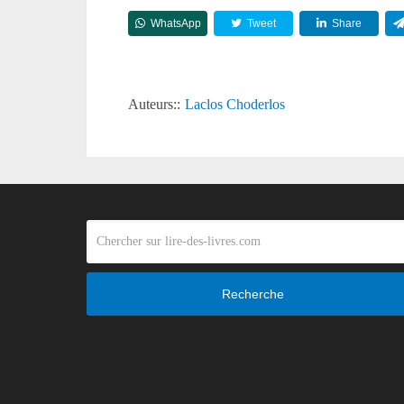
WhatsApp
Tweet
Share
Auteurs::
Laclos Choderlos
Recherche